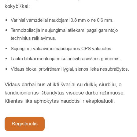
kokybiškai:
Variniai vamzdeliai naudojami 0,8 mm o ne 0,6 mm.
Termoizoliacija ir sujungimai atliekami pagal gamintojo
techninius reiklavimus.
Sujungimų valcavimui naudojamos CPS valcuotes.
Lauko blokai montuojami su antivibracinėmis gumomis.
Vidaus blokai pritvirtinami lygiai, sienos lieka nesubraižytos.
Vidaus darbai bus atlikti švariai su dulkių siurbliu, o
kondicionierius išbandytas visuose darbo režimuose.
Klientas liks apmokytas naudotis ir eksploatuoti.
Registruotis