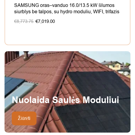
SAMSUNG oras–vanduo 16.0/13.5 kW šilumos
SAM
siurblys be talpos, su hydro moduliu, WIFI, trifazis
NOR
mod
€
8,773.75
€
7,019.00
€
6,
Nuolaida Saulės Moduliui
Žiūrėti