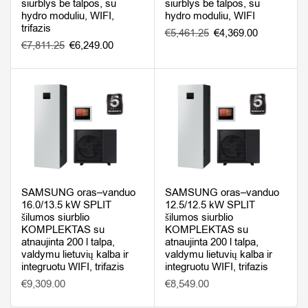
siurblys be talpos, su
siurblys be talpos, su
hydro moduliu, WIFI,
hydro moduliu, WIFI
trifazis
€
5,461.25
€
4,369.00
€
7,811.25
€
6,249.00
SAMSUNG oras–vanduo
SAMSUNG oras–vanduo
16.0/13.5 kW SPLIT
12.5/12.5 kW SPLIT
šilumos siurblio
šilumos siurblio
KOMPLEKTAS su
KOMPLEKTAS su
atnaujinta 200 l talpa,
atnaujinta 200 l talpa,
valdymu lietuvių kalba ir
valdymu lietuvių kalba ir
integruotu WIFI, trifazis
integruotu WIFI, trifazis
€
9,309.00
€
8,549.00