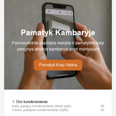
Pamatyk Kambaryje
Pasinaudokite papildyta realybe ir pamatykite kaip
įrenginys atrodys kambaryje prieš montuojant
Pamatyti Kaip Veikia
Oro kondicionieriai
Kelių patalpų kondicionieriai (Multi-split)
28
Vienos patalpos kondicionieriai (Split)
43