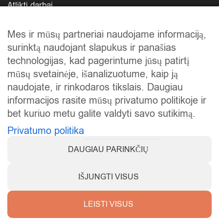
Atlikti darbai
Mūsų istorija
Mes ir mūsų partneriai naudojame informaciją,
Privatumo politika
surinktą naudojant slapukus ir panašias
technologijas, kad pagerintume jūsų patirtį
Slapukų politika
mūsų svetainėje, išanalizuotume, kaip ją
Atsiskaitymas
naudojate, ir rinkodaros tikslais. Daugiau
informacijos rasite mūsų privatumo politikoje ir
Prekių grąžinimas
bet kuriuo metu galite valdyti savo sutikimą.
Privatumo politika
DAUGIAU PARINKČIŲ
IŠJUNGTI VISUS
Visos teisės saugomos © 2025
KarstiVejai.lt
.
LEISTI VISUS