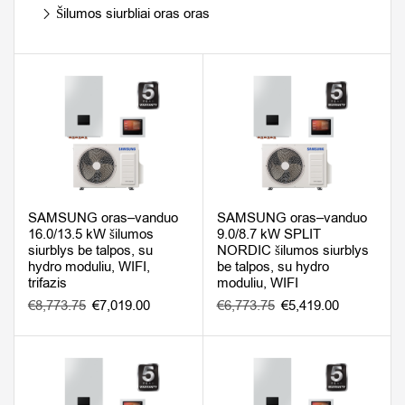
Šilumos siurbliai oras oras
SAMSUNG oras–vanduo
SAMSUNG oras–vanduo
16.0/13.5 kW šilumos
9.0/8.7 kW SPLIT
siurblys be talpos, su
NORDIC šilumos siurblys
hydro moduliu, WIFI,
be talpos, su hydro
trifazis
moduliu, WIFI
€
8,773.75
€
7,019.00
€
6,773.75
€
5,419.00