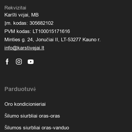
Rekvizitai
Karšti vėjai, MB
Įm. kodas: 305682102
PVM kodas: LT100015171616
Minties g. 24, Jonučiai II, LT-53277 Kauno r.
info@karstivejai.lt
Parduotuvė
Oro kondicionieriai
Šilumo siurbliai oras-oras
Šilumos siurbliai oras-vanduo