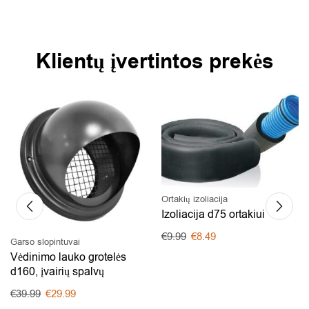
Klientų įvertintos prekės
Ortakių izoliacija
Izoliacija d75 ortakiui
€
9.99
€
8.49
Garso slopintuvai
Vėdinimo lauko grotelės
d160, įvairių spalvų
€
39.99
€
29.99