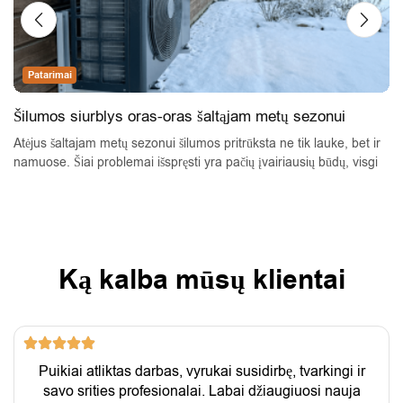
Patarimai
Šilumos siurblys oras-oras šaltąjam metų sezonui
Atėjus šaltajam metų sezonui šilumos pritrūksta ne tik lauke, bet ir
namuose. Šiai problemai išspręsti yra pačių įvairiausių būdų, visgi
židinių laikai jau praeityje. Norint pasirinkti inovatyvesnį būdą
apšildyti namus Jums pasitarnaus oro šilumos siurblys.
Ką kalba mūsų klientai
Puikiai atliktas darbas, vyrukai susidirbę, tvarkingi ir
savo srities profesionalai. Labai džiaugiuosi nauja