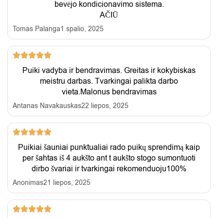
bevėjo kondicionavimo sistema.
AČIŪ
Tomas Palanga
1 spalio, 2025
Puiki vadyba ir bendravimas. Greitas ir kokybiskas
meistru darbas. Tvarkingai palikta darbo
vieta.Malonus bendravimas
Antanas Navakauskas
22 liepos, 2025
Puikiai šauniai punktualiai rado puikų sprendimą kaip
per šahtas iš 4 aukšto ant t aukšto stogo sumontuoti
dirbo švariai ir tvarkingai rekomenduoju100%
Anonimas
21 liepos, 2025