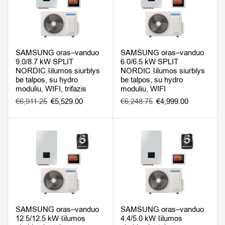
SAMSUNG oras–vanduo
SAMSUNG oras–vanduo
9.0/8.7 kW SPLIT
6.0/6.5 kW SPLIT
NORDIC šilumos siurblys
NORDIC šilumos siurblys
be talpos, su hydro
be talpos, su hydro
moduliu, WIFI, trifazis
moduliu, WIFI
€
6,911.25
€
5,529.00
€
6,248.75
€
4,999.00
SAMSUNG oras–vanduo
SAMSUNG oras–vanduo
12.5/12.5 kW šilumos
4.4/5.0 kW šilumos