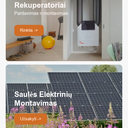
Rekuperatoriai
Pardavimas ir montavimas
Rinktis ->
Saulės Elektrinių
Montavimas
Užsakyti ->