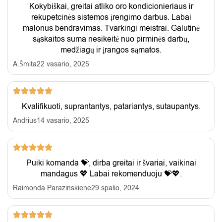
Kokybiškai, greitai atliko oro kondicionieriaus ir
rekupetcinės sistemos įrengimo darbus. Labai
malonus bendravimas. Tvarkingi meistrai. Galutinė
sąskaitos suma nesikeitė nuo pirminės darbų,
medžiagų ir įrangos sąmatos.
A.Šmita
22 vasario, 2025
Kvalifikuoti, suprantantys, patariantys, sutaupantys.
Andrius
14 vasario, 2025
Puiki komanda 💝, dirba greitai ir švariai, vaikinai
mandagus 💖 Labai rekomenduoju 💝💖.
Raimonda Parazinskiene
29 spalio, 2024