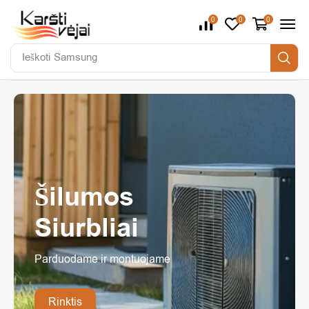
0
0
0
Ieškoti
Daikin
Šilumos
Siurbliai
Parduodame ir montuojame
Rinktis