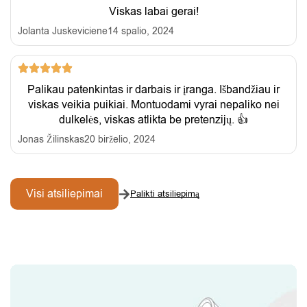
Viskas labai gerai!
Jolanta Juskeviciene
14 spalio, 2024
Palikau patenkintas ir darbais ir įranga. Išbandžiau ir
viskas veikia puikiai. Montuodami vyrai nepaliko nei
dulkelės, viskas atlikta be pretenzijų. 👍
Jonas Žilinskas
20 birželio, 2024
Visi atsiliepimai
Palikti atsiliepimą