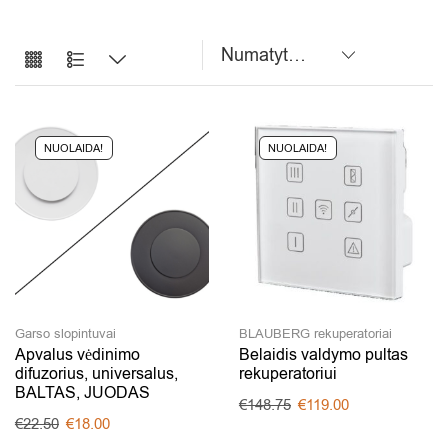
NUOLAIDA!
NUOLAIDA!
Garso slopintuvai
BLAUBERG rekuperatoriai
Apvalus vėdinimo
Belaidis valdymo pultas
difuzorius, universalus,
rekuperatoriui
BALTAS, JUODAS
€
148.75
€
119.00
€
22.50
€
18.00