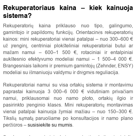
Rekuperatoriaus kaina – kiek kainuoja
sistema?
Rekuperatorių kaina priklauso nuo tipo, galingumo,
gamintojo ir papildomų funkcijų. Orientacinės rekuperatorių
kainos: mini rekuperatoriai vienai patalpai – nuo 300–600 €
už įrenginį, centriniai plokšteliniai rekuperatoriai butui ar
mažam namui – 600–1 500 €, rotaciniai ir entalpiniai
aukštesnio efektyvumo modeliai namui – 1 500–4 000 €.
Brangesniais laikomi ir premium gamintojų (Zehnder, ENSY)
modeliai su išmaniuoju valdymu ir drėgmės reguliacija.
Rekuperatoriai namui su visa ortakių sistema ir montavimu
paprastai kainuoja 3 000–6 000 € vidutiniam privačiam
namui, priklausomai nuo namo ploto, ortakių ilgio ir
pasirinkto įrenginio klasės. Mini rekuperatorių montavimas
vienai patalpai kainuoja žymiai mažiau – nuo 150–300 €.
Tikslią sąmatą paruošiame po konsultacijos ir namo plano
peržiūros –
susisiekite su mumis
.