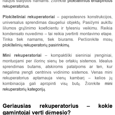
naujos statybos namams. Žiūrėkite
plokštelinius entalpinous
rekuperatorius
.
Plokšteliniai rekuperatoriai
– paprastesnės konstrukcijos,
universalus sprendimas daugeliui objektų. Pasižymi aukštu
šilumos grąžinimo koeficientu ir tylesniu veikimu. Reikia
kondensato nuvedimo – tai reikia įvertinti montavimo etape.
Tinka tiek namams, tiek biurams. Peržiūrėkite mūsų
plokštelinių rekuperatorių pasirinkimą
.
Mini rekuperatoriai
– kompaktiški sieniniai įrenginiai,
montuojami per išorinę sieną be ortakių sistemos. Idealus
sprendimas butams, atskiroms patalpoms ar ten, kur
negalima įrengti centrinės vėdinimo sistemos. Venas mini
rekuperatorius aptarnauja vieną kambarį – kelios jų
kombinacija gali aprūpinti visą butą. Žiūrėkite
mini
rekuperatorių kategoriją
.
Geriausias rekuperatorius – kokie
gamintojai verti dėmesio?