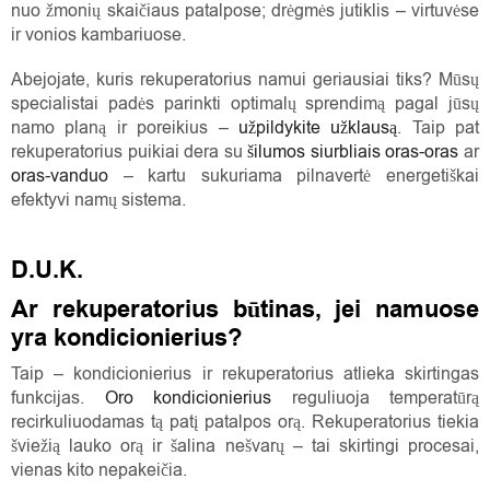
nuo žmonių skaičiaus patalpose; drėgmės jutiklis – virtuvėse
ir vonios kambariuose.
Abejojate, kuris rekuperatorius namui geriausiai tiks? Mūsų
specialistai padės parinkti optimalų sprendimą pagal jūsų
namo planą ir poreikius –
užpildykite užklausą
. Taip pat
rekuperatorius puikiai dera su
šilumos siurbliais oras-oras
ar
oras-vanduo
– kartu sukuriama pilnavertė energetiškai
efektyvi namų sistema.
D.U.K.
Ar rekuperatorius būtinas, jei namuose
yra kondicionierius?
Taip – kondicionierius ir rekuperatorius atlieka skirtingas
funkcijas.
Oro kondicionierius
reguliuoja temperatūrą
recirkuliuodamas tą patį patalpos orą. Rekuperatorius tiekia
šviežią lauko orą ir šalina nešvarų – tai skirtingi procesai,
vienas kito nepakeičia.