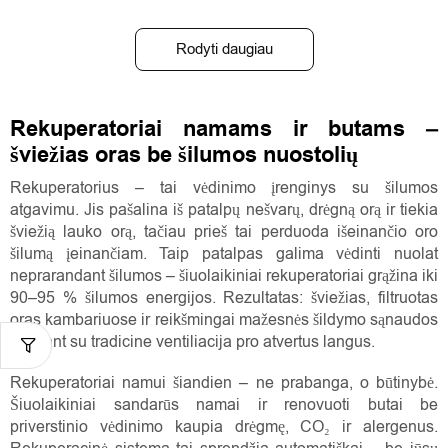
Rodyti daugiau
Rekuperatoriai namams ir butams –
šviežias oras be šilumos nuostolių
Rekuperatorius – tai vėdinimo įrenginys su šilumos
atgavimu. Jis pašalina iš patalpų nešvarų, drėgną orą ir tiekia
šviežią lauko orą, tačiau prieš tai perduoda išeinančio oro
šilumą įeinančiam. Taip patalpas galima vėdinti nuolat
neprarandant šilumos – šiuolaikiniai rekuperatoriai grąžina iki
90–95 % šilumos energijos. Rezultatas: šviežias, filtruotas
oras kambariuose ir reikšmingai mažesnės šildymo sąnaudos
lyginant su tradicine ventiliacija pro atvertus langus.
Rekuperatoriai namui šiandien – ne prabanga, o būtinybė.
Šiuolaikiniai sandarūs namai ir renovuoti butai be
priverstinio vėdinimo kaupia drėgmę, CO₂ ir alergenus.