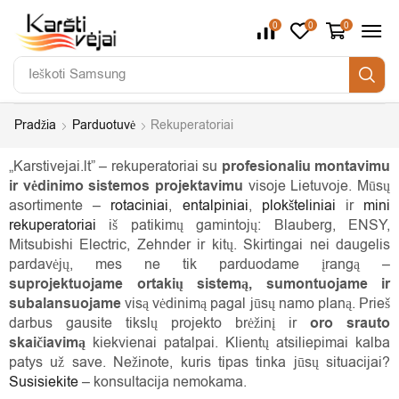
0
0
0
Ieškoti
Samsung
Pradžia
Parduotuvė
Rekuperatoriai
„Karstivejai.lt” – rekuperatoriai su
profesionaliu montavimu
ir vėdinimo sistemos projektavimu
visoje Lietuvoje. Mūsų
asortimente –
rotaciniai
,
entalpiniai
,
plokšteliniai
ir
mini
rekuperatoriai
iš patikimų gamintojų: Blauberg, ENSY,
Mitsubishi Electric, Zehnder ir kitų. Skirtingai nei daugelis
pardavėjų, mes ne tik parduodame įrangą –
suprojektuojame ortakių sistemą, sumontuojame ir
subalansuojame
visą vėdinimą pagal jūsų namo planą. Prieš
darbus gausite tikslų projekto brėžinį ir
oro srauto
skaičiavimą
kiekvienai patalpai. Klientų atsiliepimai kalba
patys už save. Nežinote, kuris tipas tinka jūsų situacijai?
Susisiekite
– konsultacija nemokama.