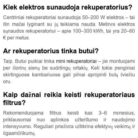
Kiek elektros sunaudoja rekuperatorius?
Centriniai rekuperatoriai sunaudoja 50–200 W elektros – tai
itin mažai lyginant su jų teikiama nauda. Metinės elektros
sąnaudos rekuperatoriui – apie 100–300 kWh, tai yra 20–60
€ per metus.
Ar rekuperatorius tinka butui?
Taip. Butui puikiai tinka
mini rekuperatoriai
– jie montuojami
per išorinę sieną be sudėtingų ortakių. Keli tokie įrenginiai
skirtinguose kambariuose gali pilnai aprūpinti butą šviežiu
oru.
Kaip dažnai reikia keisti rekuperatoriaus
filtrus?
Rekomenduojama filtrus keisti kas 3–6 mėnesius,
priklausomai nuo aplinkos užterštumo ir naudojimo
intensyvumo. Reguliari priežiūra užtikrina efektyvų veikimą ir
ilgaamžiškumą.