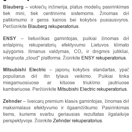
Blauberg
– vokiečių inžinerija, platus modelių pasirinkimas
tiek mini, tiek centrinėms sistemoms. Žinomas dėl
patikimumo ir geros kainos bei kokybės pusiausvyros.
Peržiūrėkite
Blauberg rekuperatorius
.
ENSY
– lietuviškas gamintojas, puikiai žinomas dėl
entalpinių rekuperatorių efektyvumo Lietuvos klimato
sąlygomis. Išmanus valdymas, CO₂ ir drėgmės jutikliai,
integruota „cloud" platforma. Žiūrėkite
ENSY rekuperatorius
.
Mitsubishi Electric
– japonų kokybės standartas, ypač
populiarus dėl itin tylaus veikimo. Puikiai tinka
miegamuosiuose ar kituose triukšmo jautriuose
kambariuose. Peržiūrėkite
Mitsubishi Electric rekuperatorius
.
Zehnder
– šveicarų premium klasės gamintojas, žinomas dėl
maksimalaus efektyvumo ir ilgaamžiškumo. Pasirinkimas
tiems, kuriems svarbu geriausias rezultatas ilgalaikėje
perspektyvoje. Žiūrėkite
Zehnder rekuperatorius
.