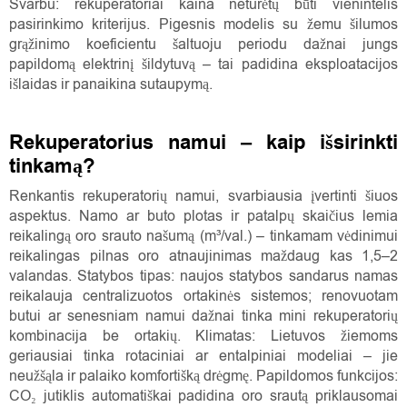
Svarbu: rekuperatoriai kaina neturėtų būti vienintelis
pasirinkimo kriterijus. Pigesnis modelis su žemu šilumos
grąžinimo koeficientu šaltuoju periodu dažnai jungs
papildomą elektrinį šildytuvą – tai padidina eksploatacijos
išlaidas ir panaikina sutaupymą.
Rekuperatorius namui – kaip išsirinkti
tinkamą?
Renkantis rekuperatorių namui, svarbiausia įvertinti šiuos
aspektus. Namo ar buto plotas ir patalpų skaičius lemia
reikalingą oro srauto našumą (m³/val.) – tinkamam vėdinimui
reikalingas pilnas oro atnaujinimas maždaug kas 1,5–2
valandas. Statybos tipas: naujos statybos sandarus namas
reikalauja centralizuotos ortakinės sistemos; renovuotam
butui ar senesniam namui dažnai tinka mini rekuperatorių
kombinacija be ortakių. Klimatas: Lietuvos žiemoms
geriausiai tinka rotaciniai ar entalpiniai modeliai – jie
neužšąla ir palaiko komfortišką drėgmę. Papildomos funkcijos:
CO₂ jutiklis automatiškai padidina oro srautą priklausomai