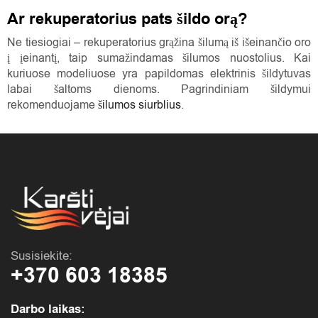
Ar rekuperatorius pats šildo orą?
Ne tiesiogiai – rekuperatorius grąžina šilumą iš išeinančio oro
į įeinantį, taip sumažindamas šilumos nuostolius. Kai
kuriuose modeliuose yra papildomas elektrinis šildytuvas
labai šaltoms dienoms. Pagrindiniam šildymui
rekomenduojame
šilumos siurblius
.
Susisiekite:
+370 603 18385
Darbo laikas: