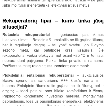
Rekuperacinė sistema tai sprendžia automatiškai – be jūsų
įsikišimo, tyliai ir energetiškai efektyviai ištisus metus.
Rekuperatorių tipai – kuris tinka jūsų
situacijai?
Rotaciniai rekuperatoriai
– geriausias pasirinkimas
Lietuvos klimatui. Rotacinis šilumokaitis ne tik grąžina šilumą,
bet ir reguliuoja drėgmę – tai ypač svarbu ilgo šildymo
sezono metu, kai patalpose oras išsausėja. Šie
rekuperatoriai veikia efektyviai net esant −25 °C ir žemiau,
neprarandant pajėgumo. Puikiai tinka privatiems namams.
Peržiūrėkite mūsų
rotacinių rekuperatorių asortimentą
.
Plokšteliniai entalpiniai rekuperatoriai
– aukščiausios
klasės sprendimas sandariems A++ klasės namams ir
butams. Entalpinis šilumokaitis grąžina ne tik šilumą, bet ir
drėgmę – todėl patalpų oras išlieka komfortiškas ir žiemą.
Papildomo kondensato nuvedimo nereikia, montavimas
paprastesnis. Idealus pasirinkimas energetiškai efektyviems