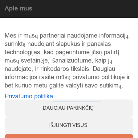
Apie mus
Atlikti darbai
Mes ir mūsų partneriai naudojame informaciją,
Mūsų istorija
surinktą naudojant slapukus ir panašias
Privatumo politika
technologijas, kad pagerintume jūsų patirtį
mūsų svetainėje, išanalizuotume, kaip ją
Slapukų politika
naudojate, ir rinkodaros tikslais. Daugiau
Atsiskaitymas
informacijos rasite mūsų privatumo politikoje ir
bet kuriuo metu galite valdyti savo sutikimą.
Prekių grąžinimas
Privatumo politika
DAUGIAU PARINKČIŲ
IŠJUNGTI VISUS