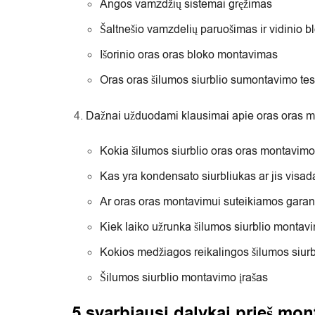
Angos vamzdžių sistemai gręžimas
Šaltnešio vamzdelių paruošimas ir vidinio 
Išorinio oras oras bloko montavimas
Oras oras šilumos siurblio sumontavimo te
Dažnai užduodami klausimai apie oras oras 
Kokia šilumos siurblio oras oras montavim
Kas yra kondensato siurbliukas ar jis visad
Ar oras oras montavimui suteikiamos garan
Kiek laiko užrunka šilumos siurblio montav
Kokios medžiagos reikalingos šilumos siur
Šilumos siurblio montavimo įrašas
5 svarbiausi dalykai prieš mon