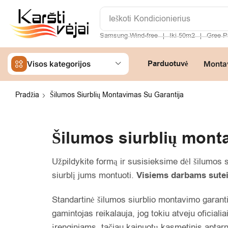
Ieškoti
Gree
Samsung Wind-free
Iki 50m2
Gree P
❘
❘
Parduotuvė
Visos kategorijos
Monta
Pradžia
Šilumos Siurblių Montavimas Su Garantija
Šilumos siurblių mont
Užpildykite formą ir susisieksime dėl šilumos
siurblį jums montuoti.
Visiems darbams suteik
Standartinė šilumos siurblio montavimo garanti
gamintojas reikalauja, jog tokiu atveju oficialia
įrenginiams, tačiau kainuotų kasmetinis aptar