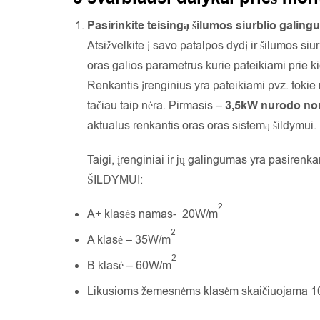
Pasirinkite teisingą šilumos siurblio galing
Atsižvelkite į savo patalpos dydį ir šilumos si
oras galios parametrus kurie pateikiami prie k
Renkantis įrenginius yra pateikiami pvz. tokie 
tačiau taip nėra. Pirmasis –
3,5kW nurodo nomi
aktualus renkantis oras oras sistemą šildymui.
Taigi, įrenginiai ir jų galingumas yra pasirenk
ŠILDYMUI:
2
A+ klasės namas- 20W/m
2
A klasė – 35W/m
2
B klasė – 60W/m
Likusioms žemesnėms klasėm skaičiuojama 