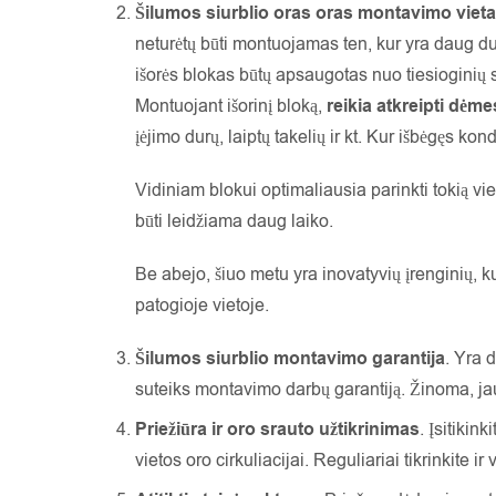
Šilumos siurblio oras oras montavimo vieta
neturėtų būti montuojamas ten, kur yra daug dulk
išorės blokas būtų apsaugotas nuo tiesioginių sa
Montuojant išorinį bloką,
reikia atkreipti dėme
įėjimo durų, laiptų takelių ir kt. Kur išbėgęs k
Vidiniam blokui optimaliausia parinkti tokią viet
būti leidžiama daug laiko.
Be abejo, šiuo metu yra inovatyvių įrenginių, 
patogioje vietoje.
Šilumos siurblio montavimo garantija
. Yra 
suteiks montavimo darbų garantiją. Žinoma, jau 
Priežiūra ir oro srauto užtikrinimas
. Įsitikin
vietos oro cirkuliacijai. Reguliariai tikrinkite ir