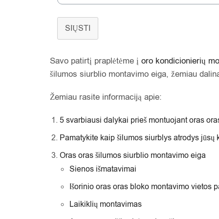
SIŲSTI
Savo patirtį praplėtėme į
oro kondicionierių m
šilumos siurblio montavimo eiga, žemiau dalin
Žemiau rasite informaciją apie:
5 svarbiausi dalykai prieš montuojant oras oras
Pamatykite kaip šilumos siurblys atrodys jūsų
Oras oras šilumos siurblio montavimo eiga
Sienos išmatavimai
Išorinio oras oras bloko montavimo vietos 
Laikiklių montavimas