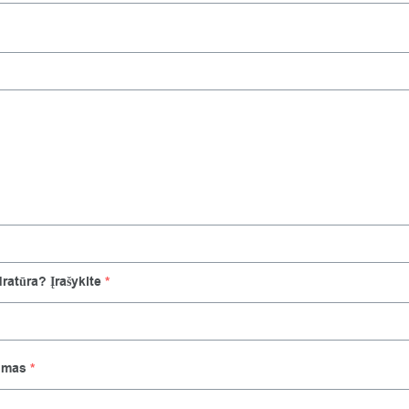
ratūra? Įrašykite
*
imas
*