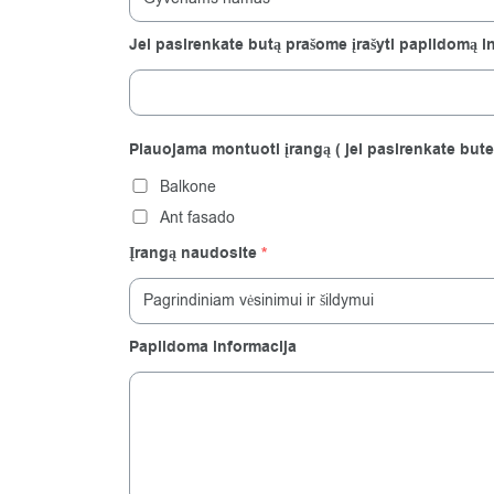
Jei pasirenkate butą prašome įrašyti papildomą in
Plauojama montuoti įrangą ( jei pasirenkate bute
Balkone
Ant fasado
Įrangą naudosite
*
Papildoma informacija