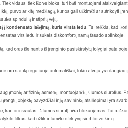
. Tiek vidaus, tiek išorės blokai turi būti montuojami atsižvelgian
ių, purvo ar kitų medžiagų, kurios gali užkimšti ar sutrikdyti įren
ulės spindulių ir stiprių vėjų.
sį į kondensato lašėjimą, kuris virsta ledu
. Tai reiškia, kad i
ondensatas virs ledu ir sukels diskomfortą namų fasado aplinkoje.
ą, kad oras išeinantis iš įrenginio pasiskirstytų tolygiai patalpoje 
kurie oro srautą reguliuoja automatiškai, tokiu atveju yra daugia
daug įmonių ar fizinių asmenų, montuojančių šilumos siurblius. Pas
įrengtų objektų pavyzdžiai ir jų savininkų atsiliepimai yra svarb
kite, kad oro srautas į šilumos siurblį nėra blokuojamas. Tai reiški
 valykite filtrus, kad užtikrintumėte efektyvų siurblio veikimą.