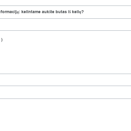
formaciją: kelintame aukšte butas iš kelių?
 )