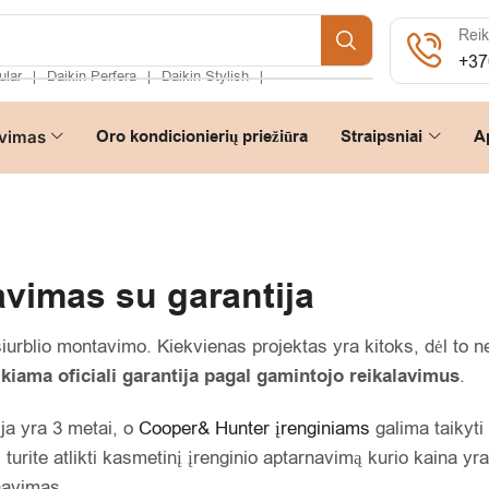
Reik
+37
ular
Daikin Perfera
Daikin Stylish
❘
❘
❘
Oro kondicionierių priežiūra
Straipsniai
A
vimas
avimas su garantija
 siurblio montavimo. Kiekvienas projektas yra kitoks, dėl to
iama oficiali garantija pagal gamintojo reikalavimus
.
ja yra 3 metai, o
Cooper& Hunter įrenginiams
galima taikyti 
i turite atlikti kasmetinį įrenginio aptarnavimą kurio kaina yr
navimas.