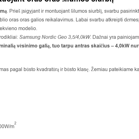
umą
. Prieš įsigyjant ir montuojant šilumos siurblį, svarbu pasirink
urblio oras oras galios reikalavimus. Labai svarbu atkreipti dėme
iekvieno modelio.
rodikliai:
Samsung Nordic Geo 3,5/4,0kW
. Dažnai yra painiojama
nalią vėsinimo galią, tuo tarpu antras skaičius – 4,0kW nur
amas pagal būsto kvadratūrą ir būsto klasę. Žemiau pateikiame kaip
2
100W/m