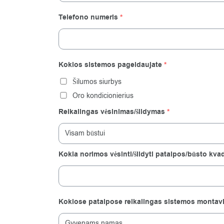
Telefono numeris
*
Kokios sistemos pageidaujate
*
Šilumos siurbys
Oro kondicionierius
Reikalingas vėsinimas/šildymas
*
Kokia norimos vėsinti/šildyti patalpos/būsto kvad
Kokiose patalpose reikalingas sistemos montav