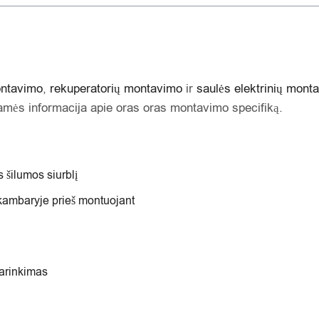
ontavimo
,
rekuperatorių montavimo
ir
saulės elektrinių mont
amės informacija apie oras oras montavimo specifiką.
 šilumos siurblį
 kambaryje prieš montuojant
parinkimas