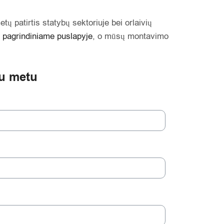
tų patirtis statybų sektoriuje bei orlaivių
e
pagrindiniame puslapyje
, o mūsų montavimo
u metu​