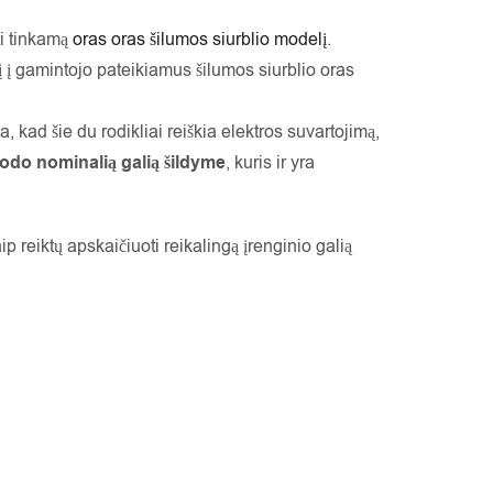
ti tinkamą
oras oras šilumos siurblio modelį
.
sį į gamintojo pateikiamus šilumos siurblio oras
, kad šie du rodikliai reiškia elektros suvartojimą,
odo nominalią galią šildyme
, kuris ir yra
 reiktų apskaičiuoti reikalingą įrenginio galią