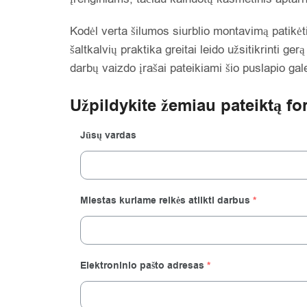
Kodėl verta šilumos siurblio montavimą patikėt
šaltkalvių praktika greitai leido užsitikrinti g
darbų vaizdo įrašai pateikiami šio puslapio gal
Užpildykite žemiau pateiktą fo
Jūsų vardas
Miestas kuriame reikės atlikti darbus
*
Elektroninio pašto adresas
*