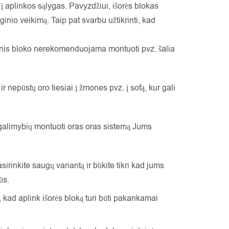
t į aplinkos sąlygas. Pavyzdžiui, išorės blokas
ginio veikimą. Taip pat svarbu užtikrinti, kad
šorinis bloko nerekomenduojama montuoti pvz. šalia
ir nepūstų oro tiesiai į žmones pvz. į sofą, kur gali
u galimybių montuoti oras oras sistemą Jums
irinkite saugų variantą ir būkite tikri kad jums
ūs.
a, kad aplink išorės bloką turi būti pakankamai