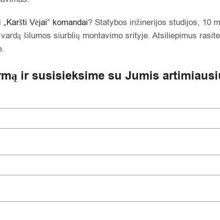
i
„Karšti Vėjai“ komandai
? Statybos inžinerijos studijos, 10 me
erą vardą šilumos siurblių montavimo srityje. Atsiliepimus rasit
e.
rmą ir susisieksime su Jumis artimiausi