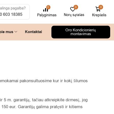
0
0
0
alinga pagalba?
0 603 18385
Norų sąrašas
Krepšelis
Palyginimas
Oro Kondicionierių
pie mus
Kontaktai
montavimas
 nemokamai pakonsultuosime kur ir kokį šilumos
ir 5 m. garantiją, tačiau atkreipkite dėmesį, jog
a 150 eur. Garantiją galima pratęsti ir kitiems