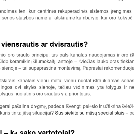
prendimas ten, kur centrinės rekuperacinės sistemos įrengima
, senos statybos name ar atskirame kambaryje, kur oro kokybė 
 viensrautis ar dvisrautis?
nio oro srauto principu: tas pats kanalas naudojamas ir oro išt
ildo keramikinį šilumokaitį, antroje – šviežias lauko oras tiekia
ės sienoje – tai supaprastina montavimą. Paprastai rekomenduo
skirais kanalais vienu metu: vienu nuolat ištraukiamas senas 
alingos dvi skylės sienoje, tačiau vėdinimas yra tolygus ir 
ygus nuolatinis oro srautas yra prioritetas.
 gerai pašalina drėgmę, padeda išvengti pelėsio ir užtikrina švie
uris tinka jūsų situacijai?
Susisiekite su mūsų specialistais
– pa
i – ką sako vartotojai?