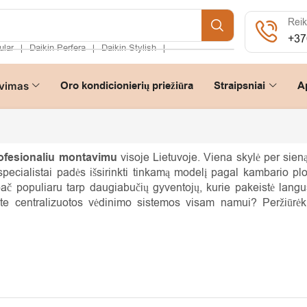
Reik
+37
ular
Daikin Perfera
Daikin Stylish
❘
❘
❘
Oro kondicionierių priežiūra
Straipsniai
A
vimas
rofesionaliu montavimu
visoje Lietuvoje. Viena skylė per sieną
pecialistai padės išsirinkti tinkamą modelį pagal kambario plo
č populiaru tarp daugiabučių gyventojų, kurie pakeistė langus 
kote centralizuotos vėdinimo sistemos visam namui? Peržiūr