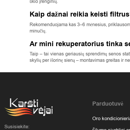
ūkio įrenginių.
Kaip dažnai reikia keisti filtru
Rekomenduojama kas 3–6 mėnesius, priklausomai n
minučių.
Ar mini rekuperatorius tinka 
Taip – tai vienas geriausių sprendimų senos stat
skylių per išorinę sieną – montavimas greitas ir 
Parduotuvė
Oro kondicionieri
Susisiekite: