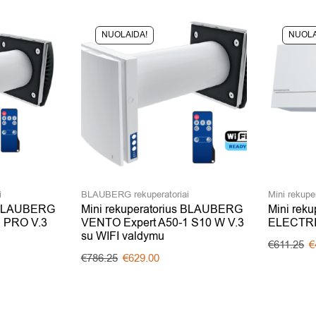
NUOLAIDA!
NUOLA
i
BLAUBERG rekuperatoriai
Mini rekuper
s BLAUBERG
Mini rekuperatorius BLAUBERG
Mini rek
1 PRO V.3
VENTO Expert A50-1 S10 W V.3
ELECTRI
su WIFI valdymu
€
611.25
€
€
786.25
€
629.00