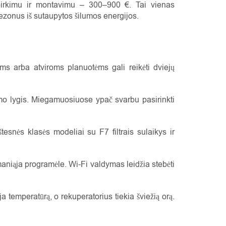
pirkimu ir montavimu – 300–900 €. Tai vienas
ezonus iš sutaupytos šilumos energijos.
s arba atviroms planuotėms gali reikėti dviejų
imo lygis. Miegamuosiuose ypač svarbu pasirinkti
esnės klasės modeliai su F7 filtrais sulaikys ir
aniąja programėle. Wi-Fi valdymas leidžia stebėti
a temperatūrą, o rekuperatorius tiekia šviežią orą.