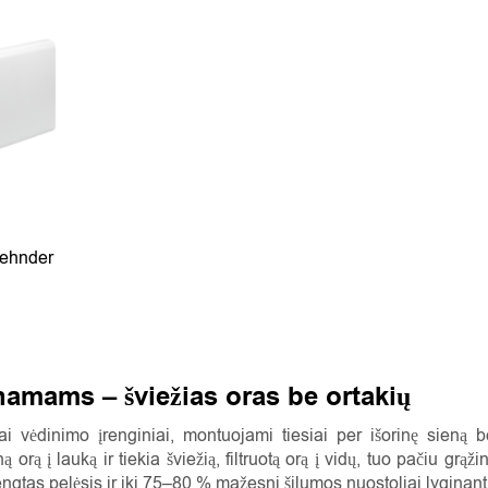
Zehnder
namams – šviežias oras be ortakių
niai vėdinimo įrenginiai, montuojami tiesiai per išorinę sieną 
 orą į lauką ir tiekia šviežią, filtruotą orą į vidų, tuo pačiu gr
ngtas pelėsis ir iki 75–80 % mažesni šilumos nuostoliai lyginan