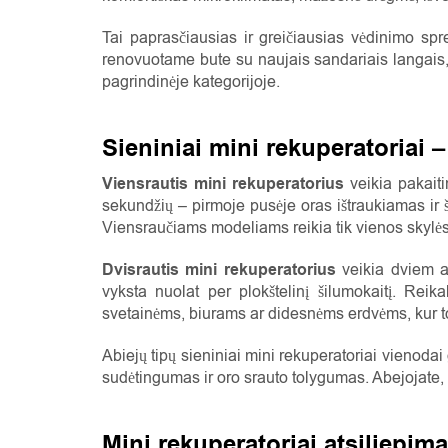
Tai paprasčiausias ir greičiausias vėdinimo s
renovuotame bute su naujais sandariais langais
pagrindinėje kategorijoje.
Sieniniai mini rekuperatoriai –
Viensrautis mini rekuperatorius
veikia pakaiti
sekundžių – pirmoje pusėje oras ištraukiamas ir š
Viensraučiams modeliams reikia tik vienos skyl
Dvisrautis mini rekuperatorius
veikia dviem at
vyksta nuolat per plokštelinį šilumokaitį. Reik
svetainėms, biurams ar didesnėms erdvėms, kur tol
Abiejų tipų sieniniai mini rekuperatoriai vienodai
sudėtingumas ir oro srauto tolygumas. Abejojate, k
Mini rekuperatoriai atsiliepima