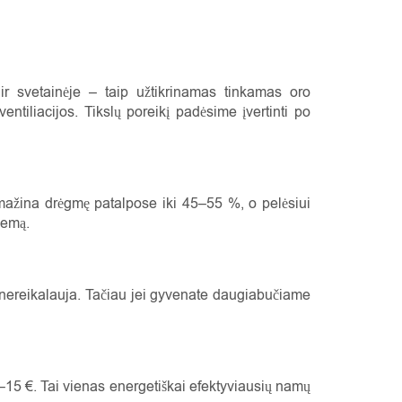
r svetainėje – taip užtikrinamas tinkamas oro
tiliacijos. Tikslų poreikį padėsime įvertinti po
r mažina drėgmę patalpose iki 45–55 %, o pelėsiui
lemą.
 nereikalauja. Tačiau jei gyvenate daugiabučiame
–15 €. Tai vienas energetiškai efektyviausių namų