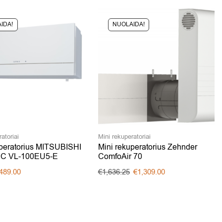
IDA!
NUOLAIDA!
atoriai
Mini rekuperatoriai
uperatorius MITSUBISHI
Mini rekuperatorius Zehnder
C VL-100EU5-E
ComfoAir 70
489.00
€
1,636.25
€
1,309.00