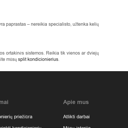
 paprastas – nereikia specialisto, užtenka kelių
s ortakinės sistemos. Reikia tik vienos ar dviejų
ėkite mūsų
split kondicionierius
.
mai
Apie mus
nierių priežiūra
Atlikti darbai