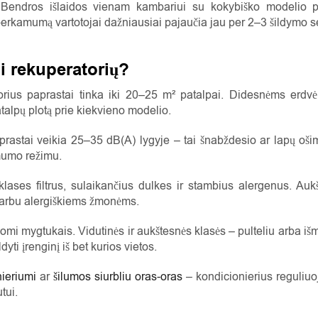
 Bendros išlaidos vienam kambariui su kokybiško modelio 
iperkamumą vartotojai dažniausiai pajaučia jau per 2–3 šildymo s
i rekuperatorių?
rius paprastai tinka iki 20–25 m² patalpai. Didesnėms erdvėm
alpų plotą prie kiekvieno modelio.
aprastai veikia 25–35 dB(A) lygyje – tai šnabždesio ar lapų oš
imumo režimu.
ases filtrus, sulaikančius dulkes ir stambius alergenus. Aukšt
svarbu alergiškiems žmonėms.
mi mygtukais. Vidutinės ir aukštesnės klasės – pulteliu arba išm
dyti įrenginį iš bet kurios vietos.
nieriumi
ar
šilumos siurbliu oras-oras
– kondicionierius reguliuoj
tui.