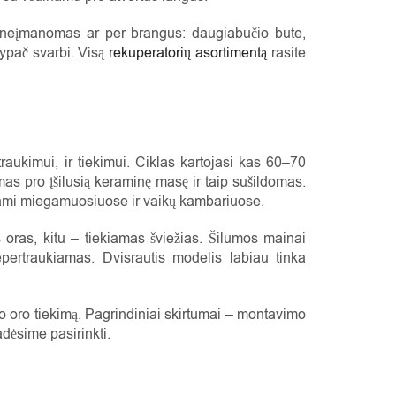
s neįmanomas ar per brangus: daugiabučio bute,
ypač svarbi. Visą
rekuperatorių asortimentą
rasite
raukimui, ir tiekimui. Ciklas kartojasi kas 60–70
mas pro įšilusią keraminę masę ir taip sušildomas.
jami miegamuosiuose ir vaikų kambariuose.
oras, kitu – tiekiamas šviežias. Šilumos mainai
nepertraukiamas. Dvisrautis modelis labiau tinka
žio oro tiekimą. Pagrindiniai skirtumai – montavimo
dėsime pasirinkti.