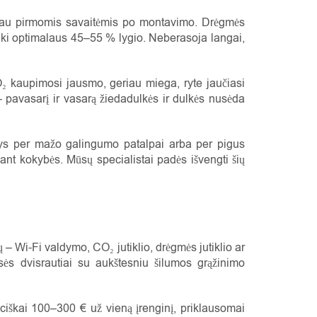
bi jau pirmomis savaitėmis po montavimo. Drėgmės
iki optimalaus 45–55 % lygio. Neberasoja langai,
O₂ kaupimosi jausmo, geriau miega, ryte jaučiasi
 pavasarį ir vasarą žiedadulkės ir dulkės nusėda
inys per mažo galingumo patalpai arba per pigus
ant kokybės. Mūsų specialistai padės išvengti šių
 – Wi-Fi valdymo, CO₂ jutiklio, drėgmės jutiklio ar
ės dvisrautiai su aukštesniu šilumos grąžinimo
ciškai 100–300 € už vieną įrenginį, priklausomai