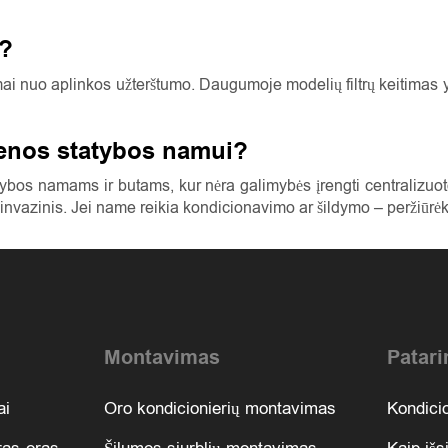
s?
uo aplinkos užterštumo. Daugumoje modelių filtrų keitimas yra
senos statybos namui?
ybos namams ir butams, kur nėra galimybės įrengti centralizuoto
neinvazinis. Jei name reikia kondicionavimo ar šildymo – peržiūr
Montavimas
Patari
ai
Oro kondicionierių montavimas
Kondicio