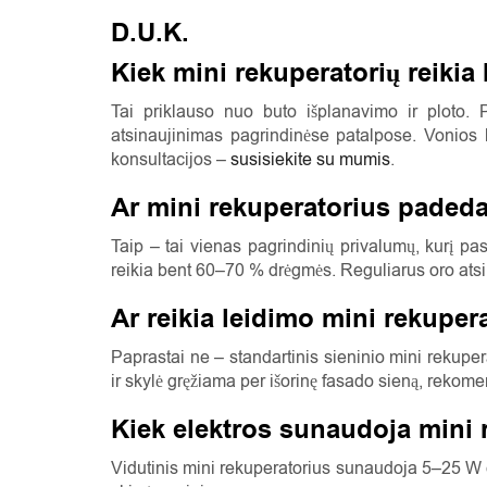
D.U.K.
Kiek mini rekuperatorių reikia
Tai priklauso nuo buto išplanavimo ir ploto.
atsinaujinimas pagrindinėse patalpose. Vonios k
konsultacijos –
susisiekite su mumis
.
Ar mini rekuperatorius paded
Taip – tai vienas pagrindinių privalumų, kurį pa
reikia bent 60–70 % drėgmės. Reguliarus oro atsi
Ar reikia leidimo mini rekupe
Paprastai ne – standartinis sieninio mini rekup
ir skylė gręžiama per išorinę fasado sieną, rekom
Kiek elektros sunaudoja mini 
Vidutinis mini rekuperatorius sunaudoja 5–25 W e