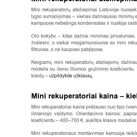
Mini rekuperatorių atsiliepimai Lietuvoje nuose
lygio sumažėjimas – vienas dažniausiai minimų e
kampuose nebebėga kondensatas ir nustoja rastis 
Oro kokybė – kitas dažnai minimas privalumas. V
žvalesni, o vaikai miegamuosiuose su mini rekup
filtruose, o ne kaupiasi patalpose.
Neigiamų mini rekuperatorių atsiliepimų dažnia
modelis su žemu šilumos grąžinimo koeficientu. T
klaidų –
užpildykite užklausą
.
Mini rekuperatoriai kaina – ki
Mini rekuperatoriai kaina priklauso nuo tipo (vien
išmaniojo valdymo. Orientacinės kainos: papra
koeficientu – 400–700 €, aukštos klasės modeliai 
Mini rekuperatoriaus montavimas kainuoja reikšm