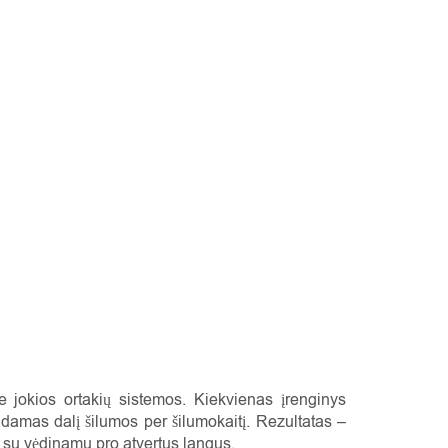
be jokios ortakių sistemos. Kiekvienas įrenginys
ąžindamas dalį šilumos per šilumokaitį. Rezultatas –
t su vėdinamu pro atvertus langus.