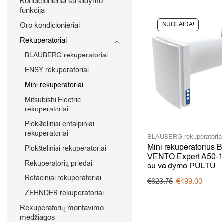
Kondicionieriai su šildymo
funkcija
Oro kondicionieriai
NUOLAIDA!
Rekuperatoriai
BLAUBERG rekuperatoriai
ENSY rekuperatoriai
Mini rekuperatoriai
Mitsubishi Electric
rekuperatoriai
Plokšteliniai entalpiniai
rekuperatoriai
BLAUBERG rekuperatoria
Mini rekuperatoriu
Plokšteliniai rekuperatoriai
VENTO Expert A50-
Rekuperatorių priedai
su valdymo PULTU
Rotaciniai rekuperatoriai
€
623.75
€
499.00
ZEHNDER rekuperatoriai
Rekuperatorių montavimo
medžiagos