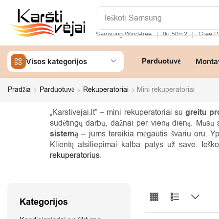
Ieškoti
Samsung Wind-free
Iki 50m2
Gree P
❘
❘
Parduotuvė
Visos kategorijos
Monta
Pradžia
Parduotuvė
Rekuperatoriai
Mini rekuperatoriai
„Karstivejai.lt” – mini rekuperatoriai su
greitu p
sudėtingų darbų, dažnai per vieną dieną. Mūsų s
sistemą
– jums tereikia mėgautis švariu oru. Ypa
Klientų atsiliepimai kalba patys už save. Ieš
rekuperatorius
.
Kategorijos