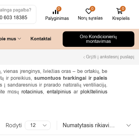
0
0
0
alinga pagalba?
0 603 18385
Norų sąrašas
Krepšelis
Palyginimas
Oro Kondicionierių
pie mus
Kontaktai
montavimas
Grįžti į ankstesnį puslapį
, vienas įrenginys, šviežias oras – be ortakių, be
tą ir poreikius,
sumontuos tvarkingai ir paleis
į sandaresnius ir prarado natūralią ventiliaciją.
ėkite mūsų
rotacinius
,
entalpinius
ar
plokštelinius
Rodyti