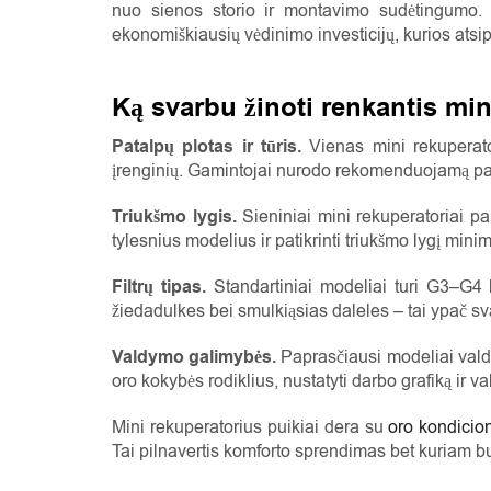
nuo sienos storio ir montavimo sudėtingumo.
ekonomiškiausių vėdinimo investicijų, kurios ats
Ką svarbu žinoti renkantis min
Patalpų plotas ir tūris.
Vienas mini rekuperato
įrenginių. Gamintojai nurodo rekomenduojamą pat
Triukšmo lygis.
Sieniniai mini rekuperatoriai p
tylesnius modelius ir patikrinti triukšmo lygį min
Filtrų tipas.
Standartiniai modeliai turi G3–G4 kl
žiedadulkes bei smulkiąsias daleles – tai ypač 
Valdymo galimybės.
Paprasčiausi modeliai valdo
oro kokybės rodiklius, nustatyti darbo grafiką ir val
Mini rekuperatorius puikiai dera su
oro kondicio
Tai pilnavertis komforto sprendimas bet kuriam bu