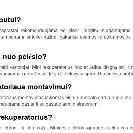
 butui?
 Paprastai rekomenduojama po vieną įrenginį miegamajame i
ambariui ir virtuvei dažnai pakanka esamos ištraukiamosios ven
a nuo pelėsio?
stebi vartotojai. Mini rekuperatorius nuolat šalina drėgną orą i
naujinimas ir mažesnė drėgmė efektyviai sprendžia pelėsio prob
ratoriaus montavimui?
eratoriaus montavimas laikomas eiliniu remonto darbu ir leidimo
enduojama pasitarti su pastato administratoriumi.
rekuperatorius?
lektros – tai itin mažai. Metinės elektros sąnaudos siekia vos 5