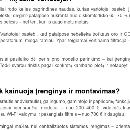
kliai rodo kelias pagrindines naudas, kurias vartotojai paste
fektų: drėgmė patalpose nukrenta nuo diskomfortiško 65–70 % 
pelėsis – net ten, kur jis augo metų metais.
artotojai pastebi, kad patalpose nebelieka troškaus oro ir C
eratoriumi miega ramiau. Ypač teigiamai vertinama filtracija –
usiai pasitaiko dėl per silpno modelio parinkimo – kai įreng
odėl svarbu rinktis pagal konkretų kambario plotą ir netaupyti 
ek kainuoja įrenginys ir montavimas?
srautis ar dvisrautis), galingumo, gamintojo ir papildomų funkcijų
stesni viensraučiai modeliai – nuo 200–400 €, vidutinės klas
su Wi-Fi valdymu ir pažangiais filtrais – nuo 700 € ir daugiau.
ingai mažiau nei centralizuotos sistemos įrengimas – orienta