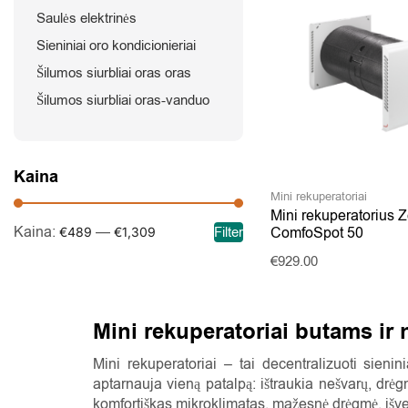
Saulės elektrinės
Sieniniai oro kondicionieriai
Šilumos siurbliai oras oras
Šilumos siurbliai oras-vanduo
Kaina
Mini rekuperatoriai
Mini rekuperatorius 
Kaina:
—
ComfoSpot 50
Filter
€489
€1,309
€
929.00
Mini rekuperatoriai butams ir 
Mini rekuperatoriai – tai decentralizuoti sieni
aptarnauja vieną patalpą: ištraukia nešvarų, drėgną
komfortiškas mikroklimatas, mažesnė drėgmė, išve