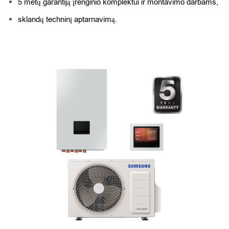
5 metų garantiją įrenginio komplektui ir montavimo darbams,
sklandų techninį aptarnavimą.