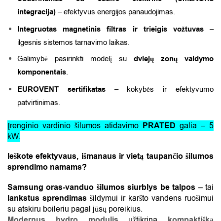
integracija)
– efektyvus energijos panaudojimas.
Integruotas magnetinis filtras ir trieigis vožtuvas
–
ilgesnis sistemos tarnavimo laikas.
Galimybė pasirinkti modelį su
dviejų zonų valdymo
komponentais
.
EUROVENT sertifikatas
– kokybės ir efektyvumo
patvirtinimas.
Įrenginio vardinio šilumos atidavimo
PRATED
galia – 5
kW.
Ieškote efektyvaus, išmanaus ir vietą taupančio šilumos
sprendimo namams?
Samsung oras-vanduo šilumos siurblys be talpos
– tai
lankstus sprendimas
šildymui ir karšto vandens ruošimui
su atskiru boileriu pagal jūsų poreikius.
Modernus hydro modulis
užtikrina
kompaktišką