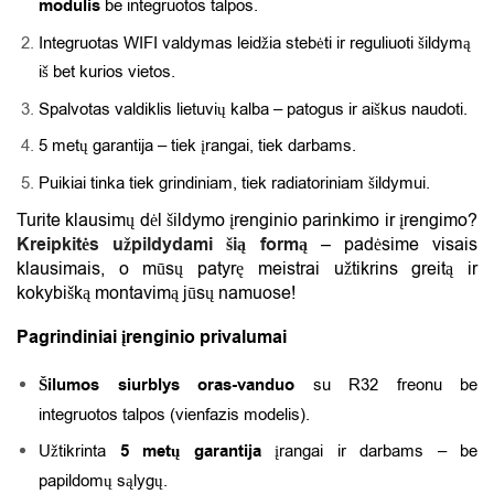
modulis
be integruotos talpos.
Integruotas WIFI valdymas leidžia stebėti ir reguliuoti šildymą
iš bet kurios vietos.
Spalvotas valdiklis lietuvių kalba – patogus ir aiškus naudoti.
5 metų garantija – tiek įrangai, tiek darbams.
Puikiai tinka tiek grindiniam, tiek radiatoriniam šildymui.
Turite klausimų dėl šildymo įrenginio parinkimo ir įrengimo?
Kreipkitės užpildydami šią formą
– padėsime visais
klausimais, o mūsų patyrę meistrai užtikrins greitą ir
kokybišką montavimą jūsų namuose!
Pagrindiniai įrenginio privalumai
Šilumos siurblys oras-vanduo
su R32 freonu be
integruotos talpos (vienfazis modelis).
Užtikrinta
5 metų garantija
įrangai ir darbams – be
papildomų sąlygų.