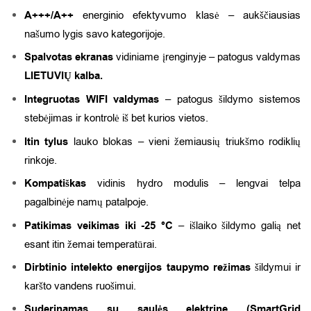
A+++/A++
energinio efektyvumo klasė – aukščiausias
našumo lygis savo kategorijoje.
Spalvotas ekranas
vidiniame įrenginyje – patogus valdymas
LIETUVIŲ kalba.
Integruotas WIFI valdymas
– patogus šildymo sistemos
stebėjimas ir kontrolė iš bet kurios vietos.
Itin tylus
lauko blokas – vieni žemiausių triukšmo rodiklių
rinkoje.
Kompatiškas
vidinis hydro modulis – lengvai telpa
pagalbinėje namų patalpoje.
Patikimas veikimas iki -25 °C
– išlaiko šildymo galią net
esant itin žemai temperatūrai.
Dirbtinio intelekto energijos taupymo režimas
šildymui ir
karšto vandens ruošimui.
Suderinamas su saulės elektrine (SmartGrid