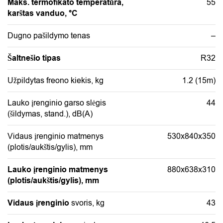
Maks. termofikato temperatūra,
55
karštas vanduo, °C
Dugno pašildymo tenas
–
Šaltnešio tipas
R32
Užpildytas freono kiekis, kg
1.2 (15m)
Lauko įrenginio garso slėgis
44
(šildymas, stand.), dB(A)
Vidaus įrenginio matmenys
530x840x350
(plotis/aukštis/gylis), mm
Lauko įrenginio matmenys
880x638x310
(plotis/aukštis/gylis), mm
Vidaus įrenginio
svoris, kg
43