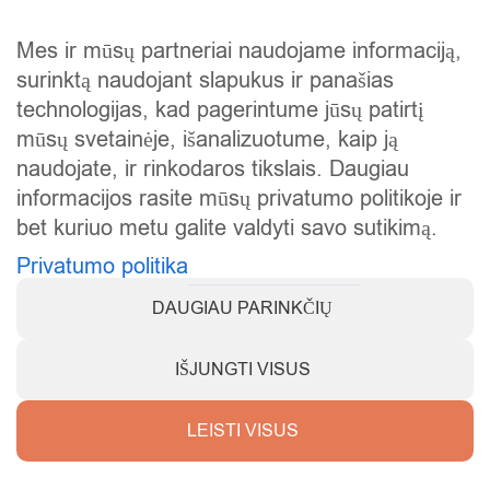
Atlikti darbai
Mes ir mūsų partneriai naudojame informaciją,
Mūsų istorija
surinktą naudojant slapukus ir panašias
Privatumo politika
technologijas, kad pagerintume jūsų patirtį
mūsų svetainėje, išanalizuotume, kaip ją
Slapukų politika
naudojate, ir rinkodaros tikslais. Daugiau
Atsiskaitymas
informacijos rasite mūsų privatumo politikoje ir
bet kuriuo metu galite valdyti savo sutikimą.
Prekių grąžinimas
Privatumo politika
DAUGIAU PARINKČIŲ
IŠJUNGTI VISUS
Visos teisės saugomos © 2025
KarstiVejai.lt
.
LEISTI VISUS
Mano sutikimo nuostatos
Parduotuvė
Kontaktai
Tinklaraštis