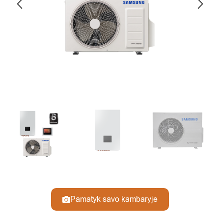
Pamatyk savo kambaryje