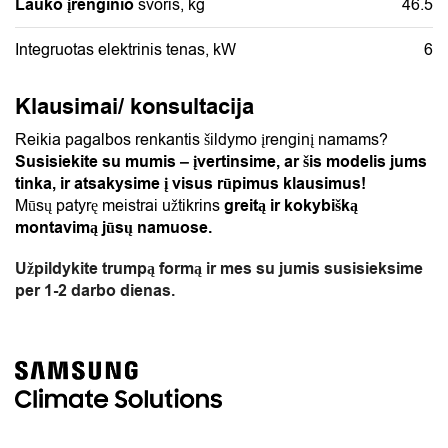
Lauko įrenginio
svoris, kg
46.5
Integruotas elektrinis tenas, kW
6
Klausimai/ konsultacija
Reikia pagalbos renkantis šildymo įrenginį namams?
Susisiekite su mumis – įvertinsime, ar šis modelis jums
tinka, ir atsakysime į visus rūpimus klausimus!
Mūsų patyrę meistrai užtikrins
greitą ir kokybišką
montavimą jūsų namuose.
Užpildykite trumpą formą ir mes su jumis susisieksime
per 1-2 darbo dienas.