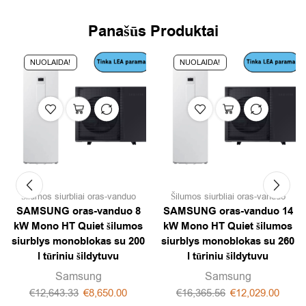
Panašūs Produktai
NUOLAIDA!
NUOLAIDA!
Šilumos siurbliai oras-vanduo
Šilumos siurbliai oras-vanduo
SAMSUNG oras-vanduo 8
SAMSUNG oras-vanduo 14
kW Mono HT Quiet šilumos
kW Mono HT Quiet šilumos
siurblys monoblokas su 200
siurblys monoblokas su 260
l tūriniu šildytuvu
l tūriniu šildytuvu
Samsung
Samsung
€
12,643.33
€
8,650.00
€
16,365.56
€
12,029.00