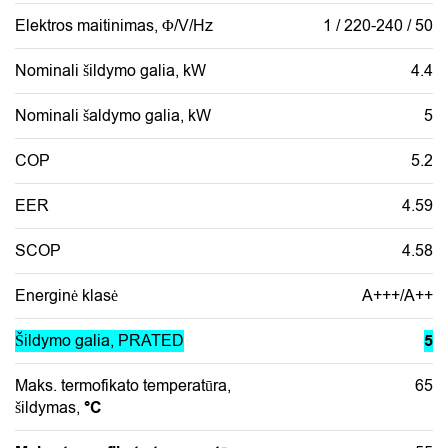
Elektros maitinimas, Φ/V/Hz
1 / 220-240 / 50
Nominali šildymo galia, kW
4.4
Nominali šaldymo galia, kW
5
COP
5.2
EER
4.59
SCOP
4.58
Energinė klasė
A+++/A++
Šildymo galia, PRATED
5
Maks. termofikato temperatūra,
65
šildymas,
°C