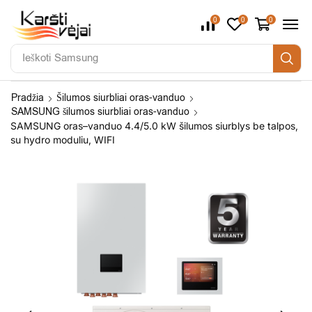
0
0
0
Ieškoti
Daikin
Pradžia
Šilumos siurbliai oras-vanduo
SAMSUNG šilumos siurbliai oras-vanduo
SAMSUNG oras–vanduo 4.4/5.0 kW šilumos siurblys be talpos,
su hydro moduliu, WIFI