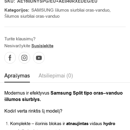
SKU:
AE160DNYSPG/EU+AE040RXEDEG/EU
Kategorijos:
SAMSUNG šilumos siurbliai oras-vanduo
,
Šilumos siurbliai oras-vanduo
Turite klausimų?
Nesivaržykite
Susisiekite
Aprašymas
Atsiliepimai (0)
Modernus ir efektyvus
Samsung Split tipo oras–vanduo
šilumos siurblys.
Kodėl verta rinktis šį modelį?
Komplekte – išorinis blokas ir
atnaujintas
vidaus
hydro