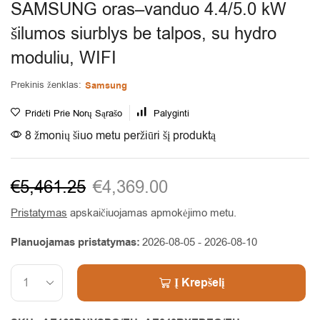
SAMSUNG oras–vanduo 4.4/5.0 kW
šilumos siurblys be talpos, su hydro
moduliu, WIFI
Prekinis ženklas:
Samsung
Pridėti Prie Norų Sąrašo
Palyginti
8 žmonių šiuo metu peržiūri šį produktą
€
5,461.25
€
4,369.00
Pristatymas
apskaičiuojamas apmokėjimo metu.
Planuojamas pristatymas:
2026-08-05 - 2026-08-10
Į Krepšelį
Alternative: