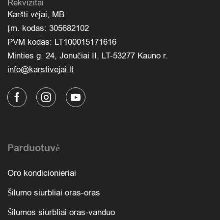
Rekvizitai
Karšti vėjai, MB
Įm. kodas: 305682102
PVM kodas: LT100015171616
Minties g. 24, Jonučiai II, LT-53277 Kauno r.
info@karstivejai.lt
Parduotuvė
Oro kondicionieriai
Šilumo siurbliai oras-oras
Šilumos siurbliai oras-vanduo