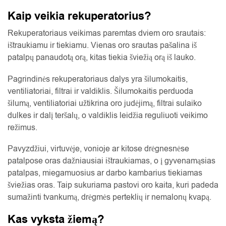
Kaip veikia rekuperatorius?
Rekuperatoriaus veikimas paremtas dviem oro srautais:
ištraukiamu ir tiekiamu. Vienas oro srautas pašalina iš
patalpų panaudotą orą, kitas tiekia šviežią orą iš lauko.
Pagrindinės rekuperatoriaus dalys yra šilumokaitis,
ventiliatoriai, filtrai ir valdiklis. Šilumokaitis perduoda
šilumą, ventiliatoriai užtikrina oro judėjimą, filtrai sulaiko
dulkes ir dalį teršalų, o valdiklis leidžia reguliuoti veikimo
režimus.
Pavyzdžiui, virtuvėje, vonioje ar kitose drėgnesnėse
patalpose oras dažniausiai ištraukiamas, o į gyvenamąsias
patalpas, miegamuosius ar darbo kambarius tiekiamas
šviežias oras. Taip sukuriama pastovi oro kaita, kuri padeda
sumažinti tvankumą, drėgmės perteklių ir nemalonų kvapą.
Kas vyksta žiemą?