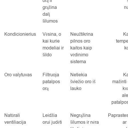
orą ir
grąžina
n
dalį
šilumos
Kondicionierius
Vėsina, o
Neužtikrina
Ka
kai kurie
pilnos oro
tempe
modeliai ir
kaitos kaip
k
šildo
vėdinimo
sistema
Oro valytuvas
Filtruoja
Netiekia
Ka
patalpos
šviežio oro iš
mažinti
orą
lauko
kv
al
patalpos
Natūrali
Leidžia
Negrąžina
Papraste
ventiliacija
orui judėti
šilumos ir nėra
ar