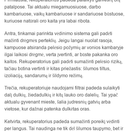
Pirmiausia, rekuperatorius padeda palaikyti gaivesnį orą
patalpose. Tai aktualu miegamuosiuose, darbo
kambariuose, vaikų kambariuose ir sandariuose būstuose,
kuriuose natūrali oro kaita yra labai ribota.
Antra, tinkamai parinkta vėdinimo sistema gali padėti
mažinti drėgmės perteklių. Jeigu langai nuolat rasoja,
kampuose atsiranda pelėsio požymių ar vonios kambaryje
ilgai laikosi drėgmė, verta įvertinti, ar būste pakanka oro
kaitos. Rekuperatorius gali padėti sumažinti pelėsio riziką,
tačiau būtina vertinti ir kitas priežastis: šilumos tiltus,
izoliaciją, sandarumą ir šildymo režimą.
Trečia, rekuperatoriuje naudojami filtrai padeda sulaikyti
dalį dulkių, žiedadulkių ir kitų lauko oro dalelių. Tai ypač
aktualu gyvenant mieste, šalia judresnių gatvių arba
vietose, kur dažnai patenka dulkėtas oras.
Ketvirta, rekuperatorius padeda sumažinti poreikį vėdinti
per langus. Tai naudinga ne tik dėl šilumos taupymo, bet ir