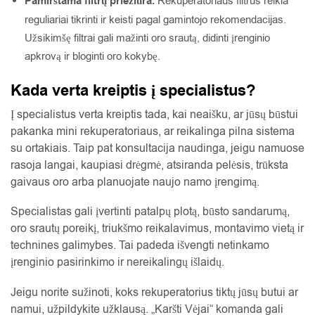
Pamirštama filtrų priežiūra.
Rekuperatoriaus filtrus reikia
reguliariai tikrinti ir keisti pagal gamintojo rekomendacijas.
Užsikimšę filtrai gali mažinti oro srautą, didinti įrenginio
apkrovą ir bloginti oro kokybę.
Kada verta kreiptis į specialistus?
Į specialistus verta kreiptis tada, kai neaišku, ar jūsų būstui
pakanka mini rekuperatoriaus, ar reikalinga pilna sistema
su ortakiais. Taip pat konsultacija naudinga, jeigu namuose
rasoja langai, kaupiasi drėgmė, atsiranda pelėsis, trūksta
gaivaus oro arba planuojate naujo namo įrengimą.
Specialistas gali įvertinti patalpų plotą, būsto sandarumą,
oro srautų poreikį, triukšmo reikalavimus, montavimo vietą ir
technines galimybes. Tai padeda išvengti netinkamo
įrenginio pasirinkimo ir nereikalingų išlaidų.
Jeigu norite sužinoti, koks rekuperatorius tiktų jūsų butui ar
namui, užpildykite užklausą. „Karšti Vėjai“ komanda gali