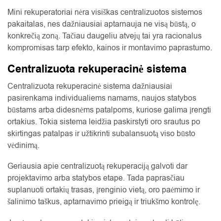
Mini rekuperatoriai nėra visiškas centralizuotos sistemos
pakaitalas, nes dažniausiai aptarnauja ne visą būstą, o
konkrečią zoną. Tačiau daugeliu atvejų tai yra racionalus
kompromisas tarp efekto, kainos ir montavimo paprastumo.
Centralizuota rekuperacinė sistema
Centralizuota rekuperacinė sistema dažniausiai
pasirenkama individualiems namams, naujos statybos
būstams arba didesnėms patalpoms, kuriose galima įrengti
ortakius. Tokia sistema leidžia paskirstyti oro srautus po
skirtingas patalpas ir užtikrinti subalansuotą viso būsto
vėdinimą.
Geriausia apie centralizuotą rekuperaciją galvoti dar
projektavimo arba statybos etape. Tada paprasčiau
suplanuoti ortakių trasas, įrenginio vietą, oro paėmimo ir
šalinimo taškus, aptarnavimo prieigą ir triukšmo kontrolę.