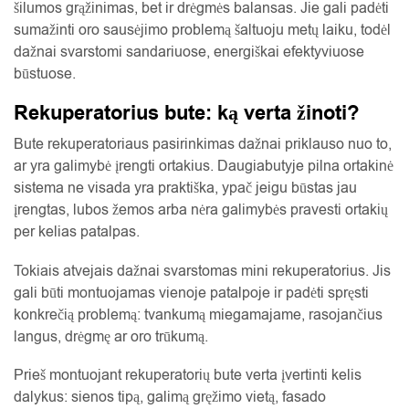
šilumos grąžinimas, bet ir drėgmės balansas. Jie gali padėti
sumažinti oro sausėjimo problemą šaltuoju metų laiku, todėl
dažnai svarstomi sandariuose, energiškai efektyviuose
būstuose.
Rekuperatorius bute: ką verta žinoti?
Bute rekuperatoriaus pasirinkimas dažnai priklauso nuo to,
ar yra galimybė įrengti ortakius. Daugiabutyje pilna ortakinė
sistema ne visada yra praktiška, ypač jeigu būstas jau
įrengtas, lubos žemos arba nėra galimybės pravesti ortakių
per kelias patalpas.
Tokiais atvejais dažnai svarstomas mini rekuperatorius. Jis
gali būti montuojamas vienoje patalpoje ir padėti spręsti
konkrečią problemą: tvankumą miegamajame, rasojančius
langus, drėgmę ar oro trūkumą.
Prieš montuojant rekuperatorių bute verta įvertinti kelis
dalykus: sienos tipą, galimą gręžimo vietą, fasado