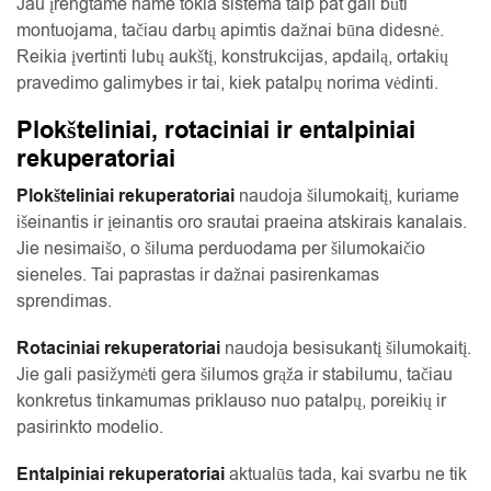
Jau įrengtame name tokia sistema taip pat gali būti
montuojama, tačiau darbų apimtis dažnai būna didesnė.
Reikia įvertinti lubų aukštį, konstrukcijas, apdailą, ortakių
pravedimo galimybes ir tai, kiek patalpų norima vėdinti.
Plokšteliniai, rotaciniai ir entalpiniai
rekuperatoriai
Plokšteliniai rekuperatoriai
naudoja šilumokaitį, kuriame
išeinantis ir įeinantis oro srautai praeina atskirais kanalais.
Jie nesimaišo, o šiluma perduodama per šilumokaičio
sieneles. Tai paprastas ir dažnai pasirenkamas
sprendimas.
Rotaciniai rekuperatoriai
naudoja besisukantį šilumokaitį.
Jie gali pasižymėti gera šilumos grąža ir stabilumu, tačiau
konkretus tinkamumas priklauso nuo patalpų, poreikių ir
pasirinkto modelio.
Entalpiniai rekuperatoriai
aktualūs tada, kai svarbu ne tik