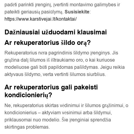
padėti parinkti įrenginį, įvertinti montavimo galimybes ir
pateikti geriausią pasiūlymą.
Susisiekite
:
https://www.karstivejai.lt/kontaktai/
Dažniausiai užduodami klausimai
Ar rekuperatorius šildo orą?
Rekuperatorius nėra pagrindinis šildymo įrenginys. Jis
grąžina dalį šilumos iš ištraukiamo oro, o kai kuriuose
modeliuose gali būti papildomas pašildymas. Jeigu reikia
aktyvaus šildymo, verta vertinti šilumos siurblius.
Ar rekuperatorius gali pakeisti
kondicionierių?
Ne, rekuperatorius skirtas vėdinimui ir šilumos grąžinimui, o
kondicionierius – aktyviam vėsinimui arba šildymui,
priklausomai nuo modelio. Šie įrenginiai sprendžia
skirtingas problemas.