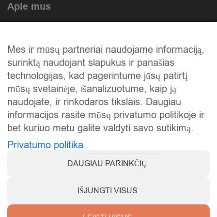
Apie mus
Atlikti darbai
Mes ir mūsų partneriai naudojame informaciją,
Mūsų istorija
surinktą naudojant slapukus ir panašias
Privatumo politika
technologijas, kad pagerintume jūsų patirtį
mūsų svetainėje, išanalizuotume, kaip ją
Slapukų politika
naudojate, ir rinkodaros tikslais. Daugiau
Atsiskaitymas
informacijos rasite mūsų privatumo politikoje ir
bet kuriuo metu galite valdyti savo sutikimą.
Prekių grąžinimas
Privatumo politika
DAUGIAU PARINKČIŲ
IŠJUNGTI VISUS
Visos teisės saugomos © 2025
KarstiVejai.lt
.