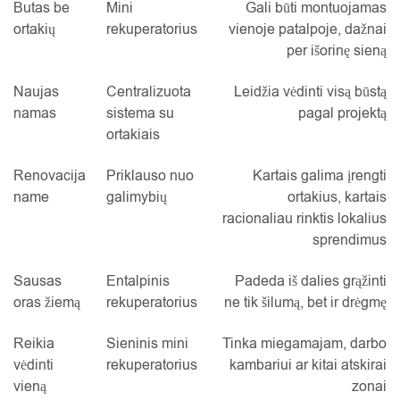
Butas be
Mini
Gali būti montuojamas
ortakių
rekuperatorius
vienoje patalpoje, dažnai
per išorinę sieną
Naujas
Centralizuota
Leidžia vėdinti visą būstą
namas
sistema su
pagal projektą
ortakiais
Renovacija
Priklauso nuo
Kartais galima įrengti
name
galimybių
ortakius, kartais
racionaliau rinktis lokalius
sprendimus
Sausas
Entalpinis
Padeda iš dalies grąžinti
oras žiemą
rekuperatorius
ne tik šilumą, bet ir drėgmę
Reikia
Sieninis mini
Tinka miegamajam, darbo
vėdinti
rekuperatorius
kambariui ar kitai atskirai
vieną
zonai