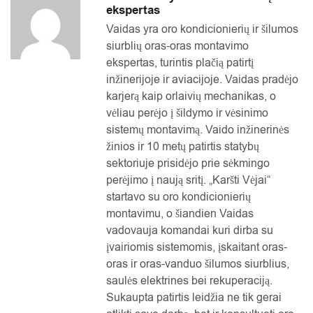
ekspertas
Vaidas yra oro kondicionierių ir šilumos
siurblių oras-oras montavimo
ekspertas, turintis plačią patirtį
inžinerijoje ir aviacijoje. Vaidas pradėjo
karjerą kaip orlaivių mechanikas, o
vėliau perėjo į šildymo ir vėsinimo
sistemų montavimą. Vaido inžinerinės
žinios ir 10 metų patirtis statybų
sektoriuje prisidėjo prie sėkmingo
perėjimo į naują sritį. „Karšti Vėjai“
startavo su oro kondicionierių
montavimu, o šiandien Vaidas
vadovauja komandai kuri dirba su
įvairiomis sistemomis, įskaitant oras-
oras ir oras-vanduo šilumos siurblius,
saulės elektrines bei rekuperaciją.
Sukaupta patirtis leidžia ne tik gerai