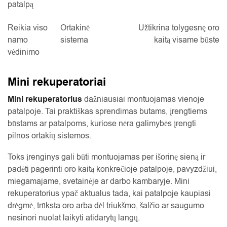
patalpą
Reikia viso
Ortakinė
Užtikrina tolygesnę oro
namo
sistema
kaitą visame būste
vėdinimo
Mini rekuperatoriai
Mini rekuperatorius
dažniausiai montuojamas vienoje
patalpoje. Tai praktiškas sprendimas butams, įrengtiems
būstams ar patalpoms, kuriose nėra galimybės įrengti
pilnos ortakių sistemos.
Toks įrenginys gali būti montuojamas per išorinę sieną ir
padėti pagerinti oro kaitą konkrečioje patalpoje, pavyzdžiui,
miegamajame, svetainėje ar darbo kambaryje. Mini
rekuperatorius ypač aktualus tada, kai patalpoje kaupiasi
drėgmė, trūksta oro arba dėl triukšmo, šalčio ar saugumo
nesinori nuolat laikyti atidarytų langų.