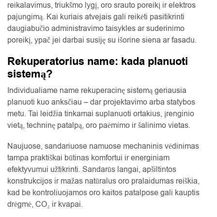
reikalavimus, triukšmo lygį, oro srauto poreikį ir elektros
pajungimą. Kai kuriais atvejais gali reikėti pasitikrinti
daugiabučio administravimo taisykles ar suderinimo
poreikį, ypač jei darbai susiję su išorine siena ar fasadu.
Rekuperatorius name: kada planuoti
sistemą?
Individualiame name rekuperacinę sistemą geriausia
planuoti kuo anksčiau – dar projektavimo arba statybos
metu. Tai leidžia tinkamai suplanuoti ortakius, įrenginio
vietą, techninę patalpą, oro paėmimo ir šalinimo vietas.
Naujuose, sandariuose namuose mechaninis vėdinimas
tampa praktiškai būtinas komfortui ir energiniam
efektyvumui užtikrinti. Sandarūs langai, apšiltintos
konstrukcijos ir mažas natūralus oro pralaidumas reiškia,
kad be kontroliuojamos oro kaitos patalpose gali kauptis
drėgmė, CO₂ ir kvapai.