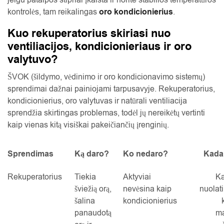
kontrolės, tam reikalingas
oro kondicionierius
.
Kuo rekuperatorius skiriasi nuo
ventiliacijos, kondicionieriaus ir oro
valytuvo?
ŠVOK (šildymo, vėdinimo ir oro kondicionavimo sistemų)
sprendimai dažnai painiojami tarpusavyje. Rekuperatorius,
kondicionierius, oro valytuvas ir natūrali ventiliacija
sprendžia skirtingas problemas, todėl jų nereikėtų vertinti
kaip vienas kitą visiškai pakeičiančių įrenginių.
Sprendimas
Ką daro?
Ko nedaro?
Kada
Rekuperatorius
Tiekia
Aktyviai
Ka
šviežią orą,
nevėsina kaip
nuolat
šalina
kondicionierius
panaudotą
ma