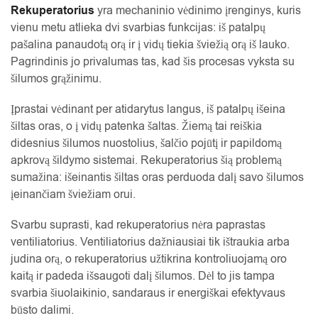
Rekuperatorius
yra mechaninio vėdinimo įrenginys, kuris
vienu metu atlieka dvi svarbias funkcijas: iš patalpų
pašalina panaudotą orą ir į vidų tiekia šviežią orą iš lauko.
Pagrindinis jo privalumas tas, kad šis procesas vyksta su
šilumos grąžinimu.
Įprastai vėdinant per atidarytus langus, iš patalpų išeina
šiltas oras, o į vidų patenka šaltas. Žiemą tai reiškia
didesnius šilumos nuostolius, šalčio pojūtį ir papildomą
apkrovą šildymo sistemai. Rekuperatorius šią problemą
sumažina: išeinantis šiltas oras perduoda dalį savo šilumos
įeinančiam šviežiam orui.
Svarbu suprasti, kad rekuperatorius nėra paprastas
ventiliatorius. Ventiliatorius dažniausiai tik ištraukia arba
judina orą, o rekuperatorius užtikrina kontroliuojamą oro
kaitą ir padeda išsaugoti dalį šilumos. Dėl to jis tampa
svarbia šiuolaikinio, sandaraus ir energiškai efektyvaus
būsto dalimi.