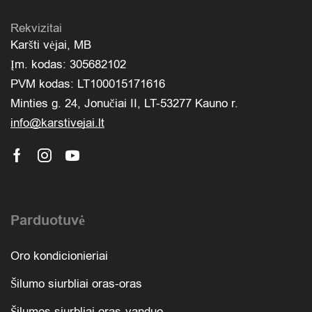
Rekvizitai
Karšti vėjai, MB
Įm. kodas: 305682102
PVM kodas: LT100015171616
Minties g. 24, Jonučiai II, LT-53277 Kauno r.
info@karstivejai.lt
Parduotuvė
Oro kondicionieriai
Šilumo siurbliai oras-oras
Šilumos siurbliai oras-vanduo