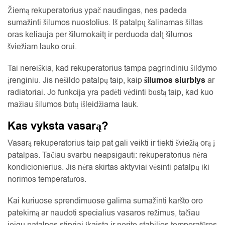
Žiemą rekuperatorius ypač naudingas, nes padeda
sumažinti šilumos nuostolius. Iš patalpų šalinamas šiltas
oras keliauja per šilumokaitį ir perduoda dalį šilumos
šviežiam lauko orui.
Tai nereiškia, kad rekuperatorius tampa pagrindiniu šildymo
įrenginiu. Jis nešildo patalpų taip, kaip
šilumos siurblys
ar
radiatoriai. Jo funkcija yra padėti vėdinti būstą taip, kad kuo
mažiau šilumos būtų išleidžiama lauk.
Kas vyksta vasarą?
Vasarą rekuperatorius taip pat gali veikti ir tiekti šviežią orą į
patalpas. Tačiau svarbu neapsigauti: rekuperatorius nėra
kondicionierius. Jis nėra skirtas aktyviai vėsinti patalpų iki
norimos temperatūros.
Kai kuriuose sprendimuose galima sumažinti karšto oro
patekimą ar naudoti specialius vasaros režimus, tačiau
jeigu patalpos stipriai įkaista ir norite stabilios temperatūros