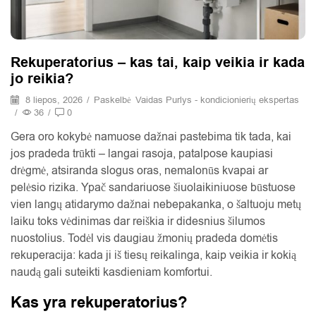
Rekuperatorius – kas tai, kaip veikia ir kada
jo reikia?
8 liepos, 2026
/
Paskelbė
Vaidas Purlys - kondicionierių ekspertas
/
36
/
0
Gera oro kokybė namuose dažnai pastebima tik tada, kai
jos pradeda trūkti – langai rasoja, patalpose kaupiasi
drėgmė, atsiranda slogus oras, nemalonūs kvapai ar
pelėsio rizika. Ypač sandariuose šiuolaikiniuose būstuose
vien langų atidarymo dažnai nebepakanka, o šaltuoju metų
laiku toks vėdinimas dar reiškia ir didesnius šilumos
nuostolius. Todėl vis daugiau žmonių pradeda domėtis
rekuperacija: kada ji iš tiesų reikalinga, kaip veikia ir kokią
naudą gali suteikti kasdieniam komfortui.
Kas yra rekuperatorius?