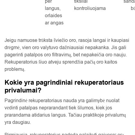
per
tiksliai
sand
langus,
kontroliuojama
b
orlaides
ar angas
Jeigu namuose trūksta šviežio oro, rasoja langai ir kaupiasi
drėgmė, vien oro valytuvo dažniausiai nepakanka. Jis gali
pagerinti patalpos oro filtravimą, bet nepakeičia oro nauju.
Rekuperatorius šiuo atveju sprendžia pačią oro kaitos
problemą.
Kokie yra pagrindiniai rekuperatoriaus
privalumai?
Pagrindinė rekuperatoriaus nauda yra galimybė nuolat
vėdinti patalpas neprarandant tiek šilumos, kiek jos
prarandama atidarius langus. Tačiau praktikoje privalumų
yra daugiau.