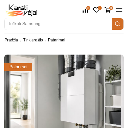
0
0
0
Ieškoti
Daikin
Pradžia
Tinklaraštis
Patarimai
Patarimai