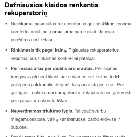
Dažniausios klaidos renkantis
rekuperatorių
Netinkamai pasirinktas rekuperatorius gali neužtikrinti norimo
komforto, veikti per garsiai arba pareikalauti daugiau
priežiūros nei tikėtasi.
Rinkimasis tik pagal kainą.
Pigiausias rekuperatorius
nebūtinai bus tinkamas konkrečiai patalpai.
Per mažas arba per didelis oro srautas.
Per silpnas
įrenginys gali neužtikrinti pakankamos oro kaitos, todėl
patalpose gali kauptis drėgmė, kvapai ar slogus oras. Per
galingas ir netinkamai sureguliuotas rekuperatorius gali veikti
per garsiai ar nekomfortiškai.
Neįvertinamas triukšmo lygis.
Tai ypač svarbu
miegamuosiuose, vaikų kambariuose, darbo erdvėse ir
butuose.