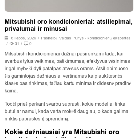
Mitsubishi oro kondicionieriai: atsiliepimai,
privalumai ir minusai
8 liepos, 2026
/
Paskelbė
Vaidas Purlys - kondicionierių ekspertas
/
31
/
0
Mitsubishi kondicionieriai dažnai pasirenkami tada, kai
svarbus tylus veikimas, patikimumas, efektyvus vėsinimas
ir galimybė šildyti patalpas atvėsus orams. Atsiliepimuose
šis gamintojas dažniausiai vertinamas kaip aukštesnės
klasės pasirinkimas, tačiau kartu minima ir didesnė pradinė
kaina.
Todėl prieš perkant svarbu suprasti, kokie modeliai tinka
butui ar namui, kada verta mokėti daugiau, o kada galima
rinktis paprastesnį sprendimą.
Kokie dažniausiai yra Mitsubishi oro