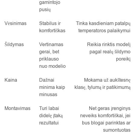
gamintojo
pusių
Vėsinimas
Stabilus ir
Tinka kasdieniam patalpų
komfortiškas
temperatūros palaikymui
Šildymas
Vertinamas
Reikia rinktis modelį
gerai, bet
pagal realų šildymo
priklauso
poreikį
nuo modelio
Kaina
Dažnai
Mokama už aukštesnę
minima kaip
klasę, tylumą ir patikimumą
minusas
Montavimas
Turi labai
Net geras įrenginys
didelę įtaką
neveiks komfortiškai, jei
rezultatui
bus blogai parinktas ar
sumontuotas