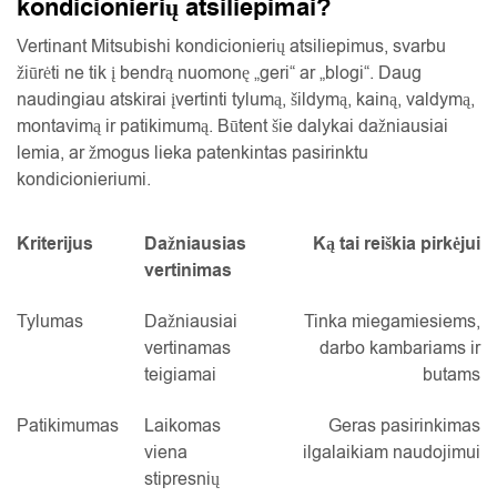
kondicionierių atsiliepimai?
Vertinant Mitsubishi kondicionierių atsiliepimus, svarbu
žiūrėti ne tik į bendrą nuomonę „geri“ ar „blogi“. Daug
naudingiau atskirai įvertinti tylumą, šildymą, kainą, valdymą,
montavimą ir patikimumą. Būtent šie dalykai dažniausiai
lemia, ar žmogus lieka patenkintas pasirinktu
kondicionieriumi.
Kriterijus
Dažniausias
Ką tai reiškia pirkėjui
vertinimas
Tylumas
Dažniausiai
Tinka miegamiesiems,
vertinamas
darbo kambariams ir
teigiamai
butams
Patikimumas
Laikomas
Geras pasirinkimas
viena
ilgalaikiam naudojimui
stipresnių