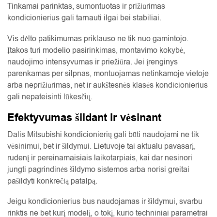
Tinkamai parinktas, sumontuotas ir prižiūrimas
kondicionierius gali tarnauti ilgai bei stabiliai.
Vis dėlto patikimumas priklauso ne tik nuo gamintojo.
Įtakos turi modelio pasirinkimas, montavimo kokybė,
naudojimo intensyvumas ir priežiūra. Jei įrenginys
parenkamas per silpnas, montuojamas netinkamoje vietoje
arba neprižiūrimas, net ir aukštesnės klasės kondicionierius
gali nepateisinti lūkesčių.
Efektyvumas šildant ir vėsinant
Dalis Mitsubishi kondicionierių gali būti naudojami ne tik
vėsinimui, bet ir šildymui. Lietuvoje tai aktualu pavasarį,
rudenį ir pereinamaisiais laikotarpiais, kai dar nesinori
jungti pagrindinės šildymo sistemos arba norisi greitai
pašildyti konkrečią patalpą.
Jeigu kondicionierius bus naudojamas ir šildymui, svarbu
rinktis ne bet kurį modelį, o tokį, kurio techniniai parametrai