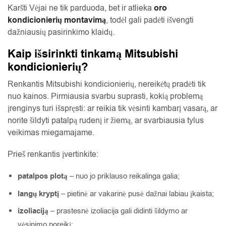
Karšti Vėjai ne tik parduoda, bet ir atlieka
oro
kondicionierių montavimą
, todėl gali padėti išvengti
dažniausių pasirinkimo klaidų.
Kaip išsirinkti tinkamą Mitsubishi
kondicionierių?
Renkantis Mitsubishi kondicionierių, nereikėtų pradėti tik
nuo kainos. Pirmiausia svarbu suprasti, kokią problemą
įrenginys turi išspręsti: ar reikia tik vėsinti kambarį vasarą, ar
norite šildyti patalpą rudenį ir žiemą, ar svarbiausia tylus
veikimas miegamajame.
Prieš renkantis įvertinkite:
patalpos plotą
– nuo jo priklauso reikalinga galia;
langų kryptį
– pietinė ar vakarinė pusė dažnai labiau įkaista;
izoliaciją
– prastesnė izoliacija gali didinti šildymo ar
vėsinimo poreikį;