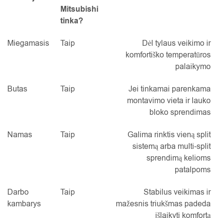
Mitsubishi
tinka?
Miegamasis
Taip
Dėl tylaus veikimo ir
komfortiško temperatūros
palaikymo
Butas
Taip
Jei tinkamai parenkama
montavimo vieta ir lauko
bloko sprendimas
Namas
Taip
Galima rinktis vieną split
sistemą arba multi-split
sprendimą kelioms
patalpoms
Darbo
Taip
Stabilus veikimas ir
kambarys
mažesnis triukšmas padeda
išlaikyti komfortą