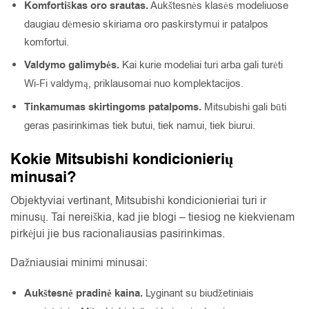
Komfortiškas oro srautas.
Aukštesnės klasės modeliuose
daugiau dėmesio skiriama oro paskirstymui ir patalpos
komfortui.
Valdymo galimybės.
Kai kurie modeliai turi arba gali turėti
Wi-Fi valdymą, priklausomai nuo komplektacijos.
Tinkamumas skirtingoms patalpoms.
Mitsubishi gali būti
geras pasirinkimas tiek butui, tiek namui, tiek biurui.
Kokie Mitsubishi kondicionierių
minusai?
Objektyviai vertinant, Mitsubishi kondicionieriai turi ir
minusų. Tai nereiškia, kad jie blogi – tiesiog ne kiekvienam
pirkėjui jie bus racionaliausias pasirinkimas.
Dažniausiai minimi minusai:
Aukštesnė pradinė kaina.
Lyginant su biudžetiniais