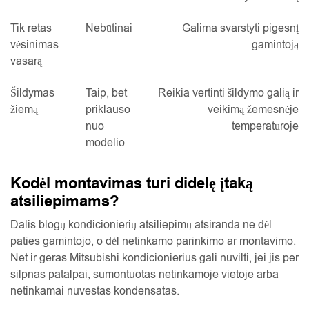
Tik retas
Nebūtinai
Galima svarstyti pigesnį
vėsinimas
gamintoją
vasarą
Šildymas
Taip, bet
Reikia vertinti šildymo galią ir
žiemą
priklauso
veikimą žemesnėje
nuo
temperatūroje
modelio
Kodėl montavimas turi didelę įtaką
atsiliepimams?
Dalis blogų kondicionierių atsiliepimų atsiranda ne dėl
paties gamintojo, o dėl netinkamo parinkimo ar montavimo.
Net ir geras Mitsubishi kondicionierius gali nuvilti, jei jis per
silpnas patalpai, sumontuotas netinkamoje vietoje arba
netinkamai nuvestas kondensatas.