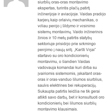
siurblių oras-oras montavimo
ekspertas, turintis plačią patirtį
inžinerijoje ir aviacijoje. Vaidas pradėjo
karjerą kaip orlaivių mechanikas, o
vėliau perėjo į šildymo ir vėsinimo
sistemų montavimą. Vaido inžinerinės
žinios ir 10 metų patirtis statybų
sektoriuje prisidėjo prie sėkmingo
perėjimo į naują sritį. „Karšti Vėjai“
startavo su oro kondicionierių
montavimu, o šiandien Vaidas
vadovauja komandai kuri dirba su
įvairiomis sistemomis, įskaitant oras-
oras ir oras-vanduo šilumos siurblius,
saulės elektrines bei rekuperaciją.
Sukaupta patirtis leidžia ne tik gerai
atlikti savo darbą, bet ir konsultuoti oro
kondicionierių bei šilumos siurblių
montavimo klausimais.