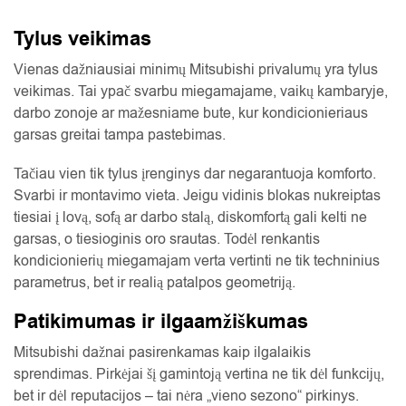
Tylus veikimas
Vienas dažniausiai minimų Mitsubishi privalumų yra tylus
veikimas. Tai ypač svarbu miegamajame, vaikų kambaryje,
darbo zonoje ar mažesniame bute, kur kondicionieriaus
garsas greitai tampa pastebimas.
Tačiau vien tik tylus įrenginys dar negarantuoja komforto.
Svarbi ir montavimo vieta. Jeigu vidinis blokas nukreiptas
tiesiai į lovą, sofą ar darbo stalą, diskomfortą gali kelti ne
garsas, o tiesioginis oro srautas. Todėl renkantis
kondicionierių miegamajam verta vertinti ne tik techninius
parametrus, bet ir realią patalpos geometriją.
Patikimumas ir ilgaamžiškumas
Mitsubishi dažnai pasirenkamas kaip ilgalaikis
sprendimas. Pirkėjai šį gamintoją vertina ne tik dėl funkcijų,
bet ir dėl reputacijos – tai nėra „vieno sezono“ pirkinys.