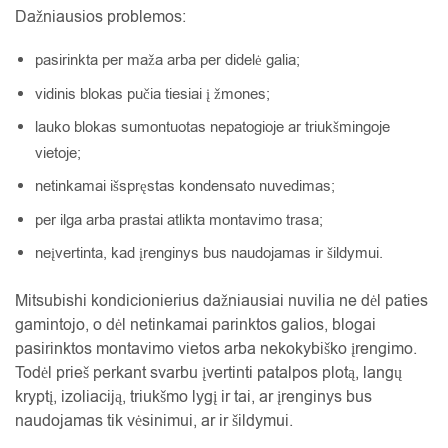
Dažniausios problemos:
pasirinkta per maža arba per didelė galia;
vidinis blokas pučia tiesiai į žmones;
lauko blokas sumontuotas nepatogioje ar triukšmingoje
vietoje;
netinkamai išspręstas kondensato nuvedimas;
per ilga arba prastai atlikta montavimo trasa;
neįvertinta, kad įrenginys bus naudojamas ir šildymui.
Mitsubishi kondicionierius dažniausiai nuvilia ne dėl paties
gamintojo, o dėl netinkamai parinktos galios, blogai
pasirinktos montavimo vietos arba nekokybiško įrengimo.
Todėl prieš perkant svarbu įvertinti patalpos plotą, langų
kryptį, izoliaciją, triukšmo lygį ir tai, ar įrenginys bus
naudojamas tik vėsinimui, ar ir šildymui.