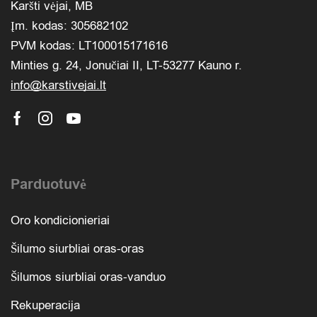
Karšti vėjai, MB
Įm. kodas: 305682102
PVM kodas: LT100015171616
Minties g. 24, Jonučiai II, LT-53277 Kauno r.
info@karstivejai.lt
Parduotuvė
Oro kondicionieriai
Šilumo siurbliai oras-oras
Šilumos siurbliai oras-vanduo
Rekuperacija