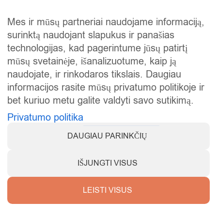
Atlikti darbai
Mes ir mūsų partneriai naudojame informaciją,
Mūsų istorija
surinktą naudojant slapukus ir panašias
Privatumo politika
technologijas, kad pagerintume jūsų patirtį
mūsų svetainėje, išanalizuotume, kaip ją
Slapukų politika
naudojate, ir rinkodaros tikslais. Daugiau
Atsiskaitymas
informacijos rasite mūsų privatumo politikoje ir
bet kuriuo metu galite valdyti savo sutikimą.
Prekių grąžinimas
Privatumo politika
DAUGIAU PARINKČIŲ
IŠJUNGTI VISUS
Visos teisės saugomos © 2025
KarstiVejai.lt
.
LEISTI VISUS
Mano sutikimo nuostatos
Parduotuvė
Kontaktai
Tinklaraštis