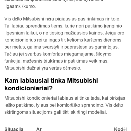
ilgaamžiškumo.
Vis dėlto Mitsubishi nėra pigiausias pasirinkimas rinkoje.
Tai labiau sprendimas tiems, kurie nori patikimo įrenginio
ilgesniam laikui, o ne tiesiog mažiausios kainos. Jeigu oro
kondicionierius reikalingas tik kelioms karštoms dienoms
per metus, galima svarstyti ir paprastesnius gamintojus.
Tačiau jei svarbus komfortas miegamajame, šildymo
funkcija, mažesnis triukšmas ir patikimas veikimas,
Mitsubishi dažnai yra vertas dėmesio.
Kam labiausiai tinka Mitsubishi
kondicionieriai?
Mitsubishi kondicionieriai labiausiai tinka tada, kai pirkėjas
ieško patikimo, tylaus bei komfortiško sprendimo. Vis dėlto
skirtingoms situacijoms gali tikti skirtingi modeliai.
Situacija
Ar
Kodėl