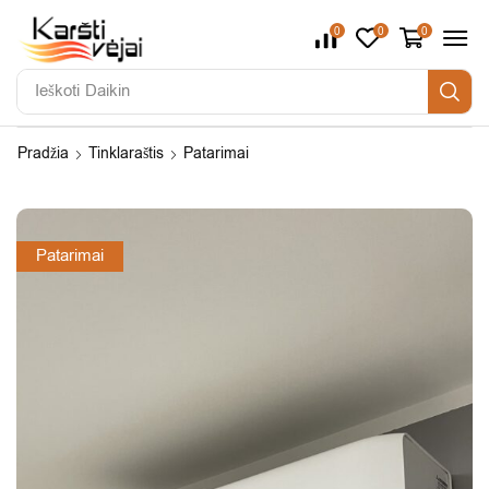
0
0
0
Ieškoti
Pradžia
Tinklaraštis
Patarimai
Patarimai