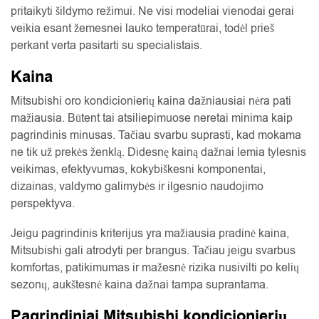
pritaikyti šildymo režimui. Ne visi modeliai vienodai gerai
veikia esant žemesnei lauko temperatūrai, todėl prieš
perkant verta pasitarti su specialistais.
Kaina
Mitsubishi oro kondicionierių kaina dažniausiai nėra pati
mažiausia. Būtent tai atsiliepimuose neretai minima kaip
pagrindinis minusas. Tačiau svarbu suprasti, kad mokama
ne tik už prekės ženklą. Didesnę kainą dažnai lemia tylesnis
veikimas, efektyvumas, kokybiškesni komponentai,
dizainas, valdymo galimybės ir ilgesnio naudojimo
perspektyva.
Jeigu pagrindinis kriterijus yra mažiausia pradinė kaina,
Mitsubishi gali atrodyti per brangus. Tačiau jeigu svarbus
komfortas, patikimumas ir mažesnė rizika nusivilti po kelių
sezonų, aukštesnė kaina dažnai tampa suprantama.
Pagrindiniai Mitsubishi kondicionierių