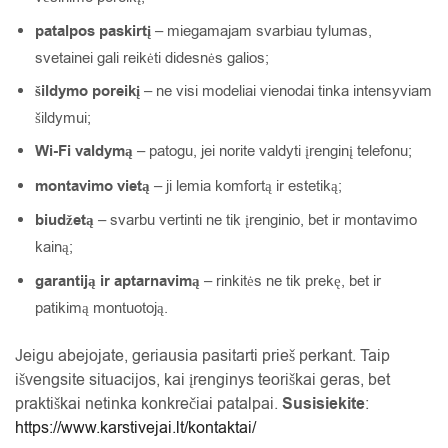
patalpos paskirtį
– miegamajam svarbiau tylumas,
svetainei gali reikėti didesnės galios;
šildymo poreikį
– ne visi modeliai vienodai tinka intensyviam
šildymui;
Wi-Fi valdymą
– patogu, jei norite valdyti įrenginį telefonu;
montavimo vietą
– ji lemia komfortą ir estetiką;
biudžetą
– svarbu vertinti ne tik įrenginio, bet ir montavimo
kainą;
garantiją ir aptarnavimą
– rinkitės ne tik prekę, bet ir
patikimą montuotoją.
Jeigu abejojate, geriausia pasitarti prieš perkant. Taip
išvengsite situacijos, kai įrenginys teoriškai geras, bet
praktiškai netinka konkrečiai patalpai.
Susisiekite
:
https://www.karstivejai.lt/kontaktai/