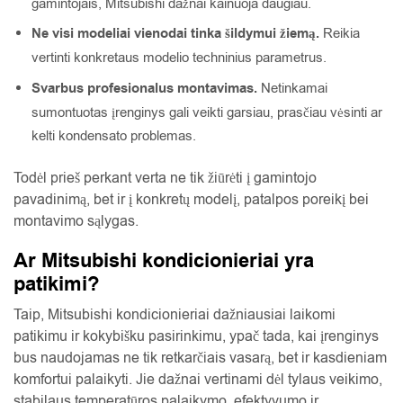
gamintojais, Mitsubishi dažnai kainuoja daugiau.
Ne visi modeliai vienodai tinka šildymui žiemą.
Reikia
vertinti konkretaus modelio techninius parametrus.
Svarbus profesionalus montavimas.
Netinkamai
sumontuotas įrenginys gali veikti garsiau, prasčiau vėsinti ar
kelti kondensato problemas.
Todėl prieš perkant verta ne tik žiūrėti į gamintojo
pavadinimą, bet ir į konkretų modelį, patalpos poreikį bei
montavimo sąlygas.
Ar Mitsubishi kondicionieriai yra
patikimi?
Taip, Mitsubishi kondicionieriai dažniausiai laikomi
patikimu ir kokybišku pasirinkimu, ypač tada, kai įrenginys
bus naudojamas ne tik retkarčiais vasarą, bet ir kasdieniam
komfortui palaikyti. Jie dažnai vertinami dėl tylaus veikimo,
stabilaus temperatūros palaikymo, efektyvumo ir