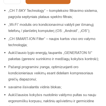
„CH 7-SKY Technology“ – kompleksinė filtravimo sistema,
pagrįsta septyniais plataus spektro filtrais;
„Wi-Fi“ modulis oro kondicionavimui valdyti per išmanųjį
telefoną / planšetinį kompiuterį (OS: „Android“, „iOS“);
„CH SMART-ION Filter“ – naujos kartos viso oro valymo
technologija;
Aukščiausio lygio energiją taupantis „GENERATON IV“
paketas (geresnė surinkimo ir medžiagų kokybės kontrolė);
Pažangi programinė įranga, optimizuojanti oro
kondicionieriaus veikimą esant dideliam kompresoriaus
greičių diapazonui;
savaime išsivalantis vidinis blokas;
Aukščiausios kokybės nuotolinio valdymo pultas su nauju
ergonomišku korpusu, naktiniu apšvietimu ir germicidine