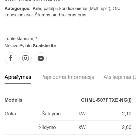
Kategorijos:
Kelių patalpų kondicionieriai (Multi-split)
,
Oro
kondicionieriai
,
Šilumos siurbliai oras oras
Turite klausimų?
Nesivaržykite
Susisiekite
Aprašymas
Papildoma Informacija
Atsiliepimai (
Modelis
CHML-S07FTXE-NG(I)
Galia
Šaldymo
kW
2,10
Šildymo
kW
2,60