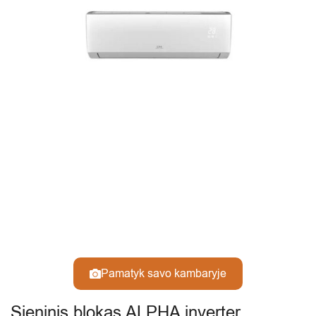
Pamatyk savo kambaryje
Sieninis blokas ALPHA inverter