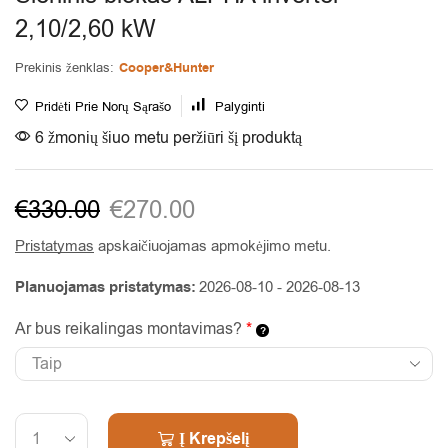
2,10/2,60 kW
Prekinis ženklas:
Cooper&Hunter
Pridėti Prie Norų Sąrašo
Palyginti
6 žmonių šiuo metu peržiūri šį produktą
€
330.00
€
270.00
Pristatymas
apskaičiuojamas apmokėjimo metu.
Planuojamas pristatymas:
2026-08-10 - 2026-08-13
Ar bus reikalingas montavimas?
*
Alternative:
Į Krepšelį