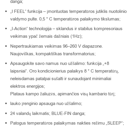
danga;
„I FEEL“ funkcija – įmontuotas temperatūros jutiklis nuotolinio
valdymo pulte. 0,5 ° C temperatūros palaikymo tikslumas;
„I-Action“ technologija – sklandus ir stabilus kompresoriaus
veikimas ypač žemais dažniais (1Hz);
Nepertraukiamas veikimas 96–260 V diapazone.
Naujoviškas, kompaktiškas transformatorius;
Apsaugokite savo namus nuo užšalimo: funkcija „+8
laipsniai“. Oro kondicionierius palaikys 8 ° C temperatūrą,
neleisdamas patalpai sušalti ir sunaudojant minimaliai
elektros energijos;
Plataus kampo žaliuzės, apimančios visą kambario tūrį;
lauko įrenginio apsauga nuo užšalimo;
24 valandų laikmatis; BLUE-FIN danga;
Patogus temperatūros palaikymas nakties režimu „SLEEP“;