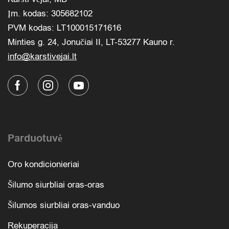
Įm. kodas: 305682102
PVM kodas: LT100015171616
Minties g. 24, Jonučiai II, LT-53277 Kauno r.
info@karstivejai.lt
Parduotuvė
Oro kondicionieriai
Šilumo siurbliai oras-oras
Šilumos siurbliai oras-vanduo
Rekuperacija