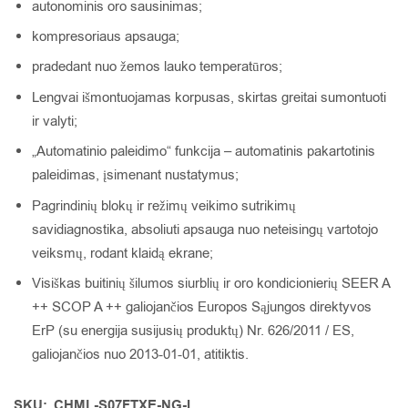
autonominis oro sausinimas;
kompresoriaus apsauga;
pradedant nuo žemos lauko temperatūros;
Lengvai išmontuojamas korpusas, skirtas greitai sumontuoti
ir valyti;
„Automatinio paleidimo“ funkcija – automatinis pakartotinis
paleidimas, įsimenant nustatymus;
Pagrindinių blokų ir režimų veikimo sutrikimų
savidiagnostika, absoliuti apsauga nuo neteisingų vartotojo
veiksmų, rodant klaidą ekrane;
Visiškas buitinių šilumos siurblių ir oro kondicionierių SEER A
++ SCOP A ++ galiojančios Europos Sąjungos direktyvos
ErP (su energija susijusių produktų) Nr. 626/2011 / ES,
galiojančios nuo 2013-01-01, atitiktis.
SKU:
CHML-S07FTXE-NG-I