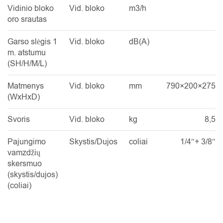
Vidinio bloko
Vid. bloko
m3/h
oro srautas
Garso slėgis 1
Vid. bloko
dB(A)
m. atstumu
(SH/H/M/L)
Matmenys
Vid. bloko
mm
790×200×275
(WxHxD)
Svoris
Vid. bloko
kg
8,5
Pajungimo
Skystis/Dujos
coliai
1/4″+ 3/8″
vamzdžių
skersmuo
(skystis/dujos)
(coliai)