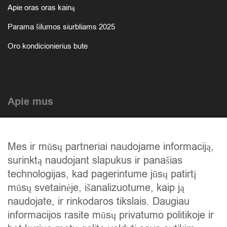
Apie oras oras kainą
Parama šilumos siurbliams 2025
Oro kondicionierius bute
Apie mus
Atlikti darbai
Mes ir mūsų partneriai naudojame informaciją,
Mūsų istorija
surinktą naudojant slapukus ir panašias
Privatumo politika
technologijas, kad pagerintume jūsų patirtį
mūsų svetainėje, išanalizuotume, kaip ją
Slapukų politika
naudojate, ir rinkodaros tikslais. Daugiau
Atsiskaitymas
informacijos rasite mūsų privatumo politikoje ir