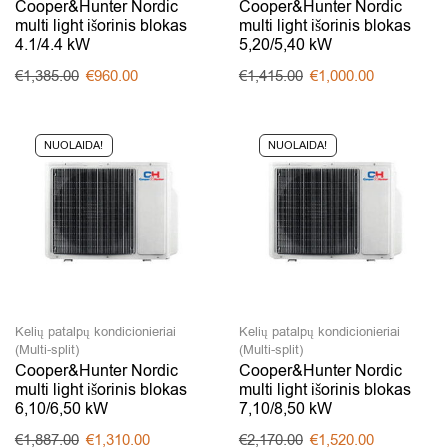
Cooper&Hunter Nordic
Cooper&Hunter Nordic
multi light išorinis blokas
multi light išorinis blokas
4.1/4.4 kW
5,20/5,40 kW
€
1,385.00
€
960.00
€
1,415.00
€
1,000.00
NUOLAIDA!
NUOLAIDA!
Kelių patalpų kondicionieriai
Kelių patalpų kondicionieriai
(Multi-split)
(Multi-split)
Cooper&Hunter Nordic
Cooper&Hunter Nordic
multi light išorinis blokas
multi light išorinis blokas
6,10/6,50 kW
7,10/8,50 kW
€
1,887.00
€
1,310.00
€
2,170.00
€
1,520.00