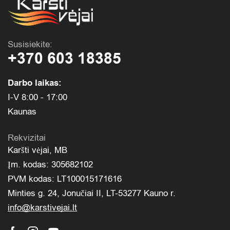
Susisiekite:
+370 603 18385
Darbo laikas:
I-V 8:00 - 17:00
Kaunas
Rekvizitai
Karšti vėjai, MB
Įm. kodas: 305682102
PVM kodas: LT100015171616
Minties g. 24, Jonučiai II, LT-53277 Kauno r.
info@karstivejai.lt