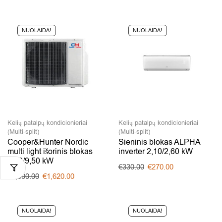
NUOLAIDA!
NUOLAIDA!
Kelių patalpų kondicionieriai
Kelių patalpų kondicionieriai
(Multi-split)
(Multi-split)
Cooper&Hunter Nordic
Sieninis blokas ALPHA
multi light išorinis blokas
inverter 2,10/2,60 kW
8,00/9,50 kW
€
330.00
€
270.00
€
2,300.00
€
1,620.00
NUOLAIDA!
NUOLAIDA!