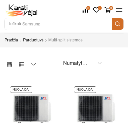
0
0
0
Ieškoti
Samsung
Pradžia
Parduotuvė
Multi-split sistemos
NUOLAIDA!
NUOLAIDA!