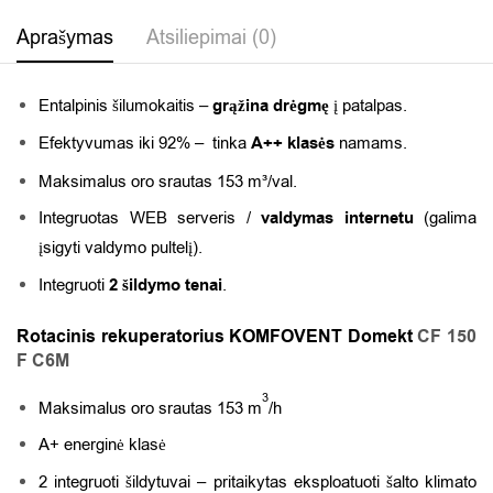
Aprašymas
Atsiliepimai (0)
Entalpinis šilumokaitis –
grąžina drėgmę
į patalpas.
Efektyvumas iki 92% –
tinka
A++ klasės
namams.
Maksimalus oro srautas 153 m³/val.
Integruotas WEB serveris /
valdymas internetu
(galima
įsigyti valdymo pultelį).
Integruoti
2 šildymo tenai
.
Rotacinis rekuperatorius KOMFOVENT Domekt
CF 150
F C6M
3
Maksimalus oro srautas 153 m
/h
A+ energinė klasė
2 integruoti šildytuvai – pritaikytas eksploatuoti šalto klimato