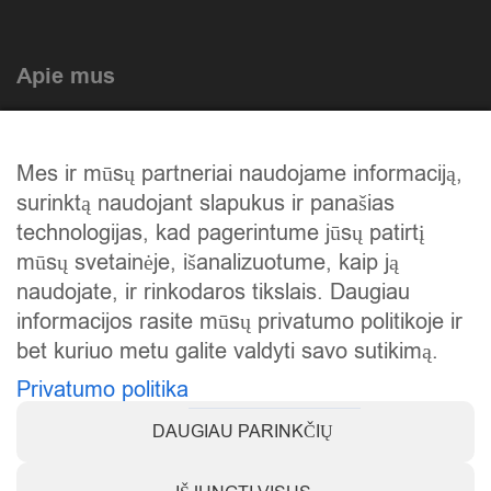
Apie mus
Atlikti darbai
Mes ir mūsų partneriai naudojame informaciją,
Mūsų istorija
surinktą naudojant slapukus ir panašias
Privatumo politika
technologijas, kad pagerintume jūsų patirtį
mūsų svetainėje, išanalizuotume, kaip ją
Slapukų politika
naudojate, ir rinkodaros tikslais. Daugiau
Atsiskaitymas
informacijos rasite mūsų privatumo politikoje ir
bet kuriuo metu galite valdyti savo sutikimą.
Prekių grąžinimas
Privatumo politika
DAUGIAU PARINKČIŲ