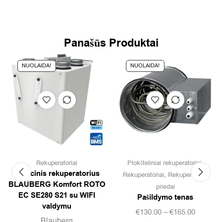
Panašūs Produktai
NUOLAIDA!
NUOLAIDA!
,
Rekuperatoriai
Plokšteliniai rekuperatoriai
Rotacinis rekuperatorius
,
Rekuperatoriai
Rekuperatorių
BLAUBERG Komfort ROTO
priedai
EC SE280 S21 su WIFI
Pašildymo tenas
valdymu
€
130.00
–
€
165.00
Blauberg