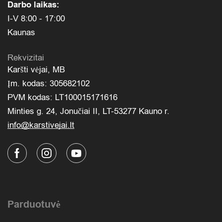
Darbo laikas:
I-V 8:00 - 17:00
Kaunas
Rekvizitai
Karšti vėjai, MB
Įm. kodas: 305682102
PVM kodas: LT100015171616
Minties g. 24, Jonučiai II, LT-53277 Kauno r.
info@karstivejai.lt
Parduotuvė