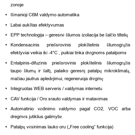
zonoje
Išmanioji C6M valdymo automatika
Labai aukštas efektyvumas
EPP technologija – geresnė šilumos izoliacija be šalčio tiltelių
Kondensacinis priešsrovinis plokštelinis šilumogrąžis
efektyviai veikia iki -4°C , puikiai tinka drėgnoms patalpoms
Entalpinis-difuzinis priešsrovinis plokštelinis šilumogrąžis
taupo šilumą ir šaltį, palaiko geresnį patalpų mikroklimatą,
mažiau jautrus apledėjimui, regeneruoja drėgmę
Integruotas WEB serveris / valdymas internetu
CAV funkcija / Oro srauto valdymas ir matavimas
Automatinio vėdinimo valdymo pagal CO2, VOC arba
dregmės jutiklius galimybė
Patalpų vėsinimas lauko oru („Free cooling” funkcija)