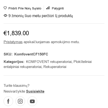
Pridėti Prie Norų Sąrašo
Palyginti
9 žmonių šiuo metu peržiūri šį produktą
€
1,839.00
Pristatymas
apskaičiuojamas apmokėjimo metu.
SKU:
KomfoventCF150FC
Kategorijos:
KOMFOVENT rekuperatoriai
,
Plokšteliniai
entalpiniai rekuperatoriai
,
Rekuperatoriai
Turite klausimų?
Nesivaržykite
Susisiekite