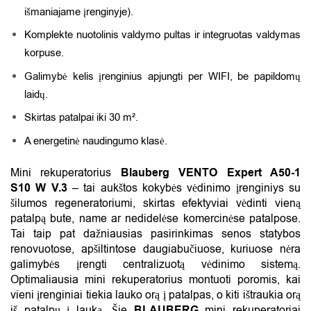
išmaniajame įrenginyje).
Komplekte nuotolinis valdymo pultas ir integruotas valdymas
korpuse.
Galimybė kelis įrenginius apjungti per WIFI, be papildomų
laidų.
Skirtas patalpai iki 30 m².
A energetinė naudingumo klasė.
Mini rekuperatorius
Blauberg VENTO Expert A50-1
S10 W V.3
– tai aukštos kokybės vėdinimo įrenginiys su
šilumos regeneratoriumi, skirtas efektyviai vėdinti vieną
patalpą bute, name ar nedidelėse komercinėse patalpose.
Tai taip pat dažniausias pasirinkimas senos statybos
renovuotose, apšiltintose daugiabučiuose, kuriuose nėra
galimybės įrengti centralizuotą vėdinimo sistemą.
Optimaliausia mini rekuperatorius montuoti poromis, kai
vieni įrenginiai tiekia lauko orą į patalpas, o kiti ištraukia orą
iš patalpų į lauką. Šie
BLAUBERG
mini rekuperatoriai