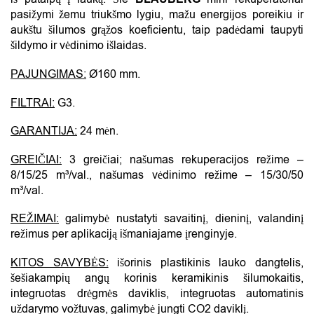
pasižymi žemu triukšmo lygiu, mažu energijos poreikiu ir
aukštu šilumos grąžos koeficientu, taip padėdami taupyti
šildymo ir vėdinimo išlaidas.
PAJUNGIMAS:
Ø160 mm.
FILTRAI:
G3.
GARANTIJA:
24 mėn.
GREIČIAI:
3 greičiai; našumas rekuperacijos režime –
8/15/25 m³/val., našumas vėdinimo režime – 15/30/50
m³/val.
REŽIMAI:
galimybė nustatyti savaitinį, dieninį, valandinį
režimus per aplikaciją išmaniajame įrenginyje.
KITOS SAVYBĖS:
išorinis plastikinis lauko dangtelis,
šešiakampių angų korinis keramikinis šilumokaitis,
integruotas drėgmės daviklis, integruotas automatinis
uždarymo vožtuvas, galimybė jungti CO2 daviklį.