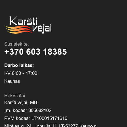
Susisiekite:
+370 603 18385
Darbo laikas:
I-V 8:00 - 17:00
Kaunas
Rekvizitai
Karšti vėjai, MB
Įm. kodas: 305682102
PVM kodas: LT100015171616
Minties g. 24, Jonučiai II, LT-53277 Kauno r.