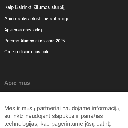
Kaip išsirinkti šilumos siurblį
Apie saulės elektrinę ant stogo
Apie oras oras kainą
Parama šilumos siurbliams 2025
Oro kondicionierius bute
Apie mus
Atlikti darbai
Mes ir mūsų partneriai naudojame informaciją,
Mūsų istorija
surinktą naudojant slapukus ir panašias
Privatumo politika
technologijas, kad pagerintume jūsų patirtį