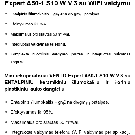
Expert A50-1 S10 W V.3 su WIFI valdymu
grąžina drėgmę
Entalpinis šilumokaitis –
į patalpas.
Efektyvumas iki 95%.
Maksimalus oro srautas 50 m³/val.
valdymas telefonu.
Integruotas
valdymo pultas
Komplekte nuotolinis
ir integruotas valdymas
korpuse.
Mini rekuperatoriai VENTO Expert A50-1 S10 W V.3 su
ENTALPINIU keramikiniu šilumokaičiu ir išoriniu
plastikiniu lauko dangteliu
Entalpinis šilumokaitis – grąžina drėgmę į patalpas.
Efektyvumas iki 95%.
Maksimalus oro srautas 50 m³/val.
Integruotas valdymas telefonu (WIFI valdymas per aplikaciją