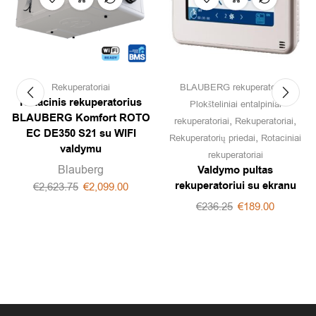
,
Rekuperatoriai
BLAUBERG rekuperatoriai
Rotacinis rekuperatorius
Plokšteliniai entalpiniai
BLAUBERG Komfort ROTO
,
,
rekuperatoriai
Rekuperatoriai
EC DE350 S21 su WIFI
,
Rekuperatorių priedai
Rotaciniai
valdymu
rekuperatoriai
Blauberg
Valdymo pultas
rekuperatoriui su ekranu
€
2,623.75
€
2,099.00
€
236.25
€
189.00