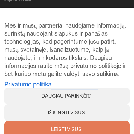
Atlikti darbai
Mes ir mūsų partneriai naudojame informaciją,
Mūsų istorija
surinktą naudojant slapukus ir panašias
Privatumo politika
technologijas, kad pagerintume jūsų patirtį
mūsų svetainėje, išanalizuotume, kaip ją
Slapukų politika
naudojate, ir rinkodaros tikslais. Daugiau
Atsiskaitymas
informacijos rasite mūsų privatumo politikoje ir
bet kuriuo metu galite valdyti savo sutikimą.
Prekių grąžinimas
Privatumo politika
DAUGIAU PARINKČIŲ
IŠJUNGTI VISUS
Visos teisės saugomos © 2025
KarstiVejai.lt
.
LEISTI VISUS