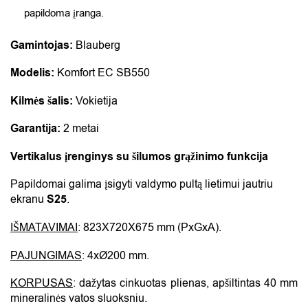
papildoma įranga.
Gamintojas:
Blauberg
Modelis:
Komfort EC SB550
Kilmės šalis:
Vokietija
Garantija:
2 metai
Vertikalus įrenginys su šilumos grąžinimo funkcija
Papildomai galima įsigyti valdymo pultą lietimui jautriu
ekranu
S25
.
IŠMATAVIMAI
: 823X720X675 mm (PxGxA).
PAJUNGIMAS
: 4xØ200 mm.
KORPUSAS
: dažytas cinkuotas plienas, apšiltintas 40 mm
mineralinės vatos sluoksniu.