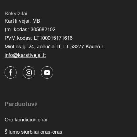
Rekvizitai
Karšti vėjai, MB
Įm. kodas: 305682102
PVM kodas: LT100015171616
Minties g. 24, Jonučiai II, LT-53277 Kauno r.
info@karstivejai.lt
Parduotuvė
Oro kondicionieriai
Šilumo siurbliai oras-oras