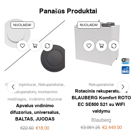
Panašūs Produktai
NUOLAIDA!
NUOLAIDA!
,
,
Garso slopintuvai
Rekuperatoriai
Rekuperatoriai
Rotacinis rekuperatorius
Rekuperatorių montavimo
BLAUBERG Komfort ROTO
,
medžiagos
Vėdinimo difuzoriai
EC SE600 S21 su WIFI
Apvalus vėdinimo
valdymu
difuzorius, universalus,
BALTAS, JUODAS
Blauberg
€
3,061.25
€
2,449.00
€
22.50
€
18.00