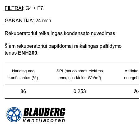
FILTRAI
: G4 + F7.
GARANTIJA
: 24 mėn.
Rekuperatoriui reikalingas kondensato nuvedimas.
Šiam rekuperatoriui papildomai reikalingas pašildymo
tenas
ENH200
.
Naudingumo
SPI (naudojamas elektros
Atitinka
koeficientas (%)
energijos kiekis Wh/m
)
energeti
³
86
0,253
A