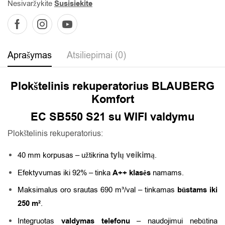
Nesivaržykite
Susisiekite
Aprašymas
Atsiliepimai (0)
Plokštelinis rekuperatorius BLAUBERG
Komfort
EC SB550 S21 su WIFI valdymu
Plokštelinis rekuperatorius:
t
ylų veikimą
40 mm korpusas – užtikrina
.
Efektyvumas iki 92% – tinka
A++ klasės
namams.
Maksimalus oro srautas 690 m³/val – tinkamas
būstams iki
250 m²
.
Integruotas
valdymas telefonu
– naudojimui nebūtina