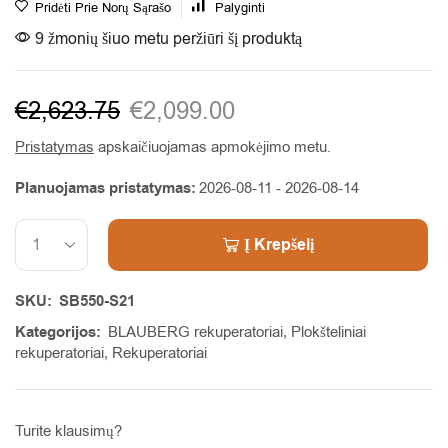
Pridėti Prie Norų Sąrašo
Palyginti
9 žmonių šiuo metu peržiūri šį produktą
€
2,623.75
€
2,099.00
Pristatymas
apskaičiuojamas apmokėjimo metu.
Planuojamas pristatymas:
2026-08-11 - 2026-08-14
Į Krepšelį
Alternative:
SKU:
SB550-S21
Kategorijos:
BLAUBERG rekuperatoriai
,
Plokšteliniai
rekuperatoriai
,
Rekuperatoriai
Turite klausimų?