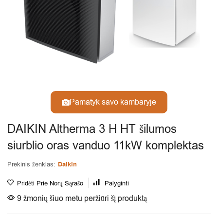
Pamatyk savo kambaryje
DAIKIN Altherma 3 H HT šilumos
siurblio oras vanduo 11kW komplektas
Prekinis ženklas:
Daikin
Pridėti Prie Norų Sąrašo
Palyginti
9 žmonių šiuo metu peržiūri šį produktą