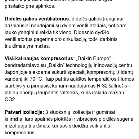
prisitaiko prie aplinkos.
Didelės galios ventiliatorius:
didelės galios įrenginiai
dažniausiai naudojami su dviem ventiliatoriais, bet šiam
lauko įrenginiui reikia tik vieno. Didesnio dydžio
ventiliatorius pagerina oro cirkuliaciją, todėl darbinis
triukšmas yra mažas.
Visiškai naujas kompresorius:
„Daikin Europe“
bendradarbiavo su „Daikin“ technologijų ir inovacijų centru
Japonijoje siekdama sukurti specialų kompresorių, įšildantį
vandenį iki 70 °C. Taip pat šis aukštos temperatūros šilumos
siurblys yra pirmasis, kuriam naudojamas R-32 šaltnešis –
labiau energiją taupantis šaltnešis, kuris išskiria mažiau
CO2 .
Patvari izoliacija:
3 sluoksnių izoliacija ir guminiai
kilimėliai tarp apatinės plokštės ir vibracijos plokštės sugeria
ir izoliuoja triukšmus, kuriuos skleidžia veikiantis
kompresorius.