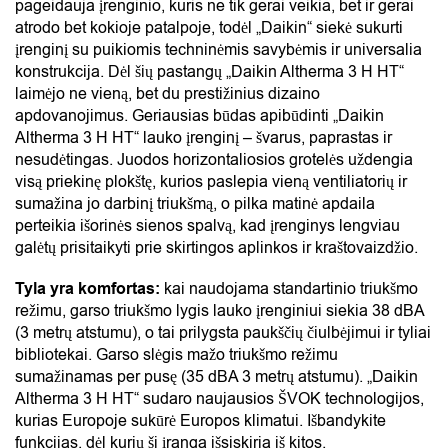
pageidauja įrenginio, kuris ne tik gerai veikia, bet ir gerai
atrodo bet kokioje patalpoje, todėl „Daikin“ siekė sukurti
įrenginį su puikiomis techninėmis savybėmis ir universalia
konstrukcija. Dėl šių pastangų „Daikin Altherma 3 H HT“
laimėjo ne vieną, bet du prestižinius dizaino
apdovanojimus.
Geriausias būdas apibūdinti „Daikin
Altherma 3 H HT“ lauko įrenginį – švarus, paprastas ir
nesudėtingas. Juodos horizontaliosios grotelės uždengia
visą priekinę plokštę, kurios paslepia vieną ventiliatorių ir
sumažina jo darbinį triukšmą, o pilka matinė apdaila
perteikia išorinės sienos spalvą, kad įrenginys lengviau
galėtų prisitaikyti prie skirtingos aplinkos ir kraštovaizdžio.
Tyla yra komfortas:
k
ai naudojama standartinio triukšmo
režimu, garso triukšmo lygis lauko įrenginiui siekia 38 dBA
(3 metrų atstumu), o tai prilygsta paukščių čiulbėjimui ir tyliai
bibliotekai. Garso slėgis mažo triukšmo režimu
sumažinamas per pusę (35 dBA 3 metrų atstumu).
„Daikin
Altherma 3 H HT“ sudaro naujausios ŠVOK technologijos,
kurias Europoje sukūrė Europos klimatui. Išbandykite
funkcijas
, dėl kurių ši įranga išsiskiria iš kitos.