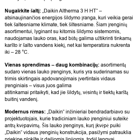
Nugalėkite šaltį:
„Daikin Altherma 3 H HT“ –
atsinaujinančios energijos šildymo įranga, kuri veikia gerai
tiek šaltesniame klimate, tiek šiltesniame. Šiam įrenginių
asortimentui, lyginant su kitomis šildymo sistemomis,
naudojamas lauko oras, kad būtų galima užtikrinti tinkamą
karšto ir šalto vandens kiekį, net kai temperatūra nukrenta
iki – 28 °C.
Vienas sprendimas – daug kombinacijų:
asortimentą
sudaro vienas lauko įrenginys, kuris yra suderinamas su
trimis skirtingais apdovanojimais įvertintais vidaus
įrenginiais – visus juos galima
atitinkamai pritaikyti, kad jie šildytų, vėsintų ir tiektų karštą
buitinį vandenį.
Modernus rėmas:
„Daikin“ inžinieriai bendradarbiavo su
projektuotojais, kurie tradiciniam lauko įrenginiui suteikė
antrą kvėpavimą. Šis lauko įrenginys, kurį įkvėpė puiki
„Daikin“ vidaus įrenginių konstrukcija, pasižymi patrauklia
priekine plokšte ir dailiomis linijomis, todėl lengvai