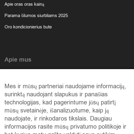
Apie oras oras kainą
Parama šilumos siurbliams 2025
Oro kondicionierius bute
Apie mus
Atlikti darbai
Mes ir mūsų partneriai naudojame informaciją,
Mūsų istorija
surinktą naudojant slapukus ir panašias
Privatumo politika
technologijas, kad pagerintume jūsų patirtį
mūsų svetainėje, išanalizuotume, kaip ją
Slapukų politika
naudojate, ir rinkodaros tikslais. Daugiau
Atsiskaitymas
informacijos rasite mūsų privatumo politikoje ir