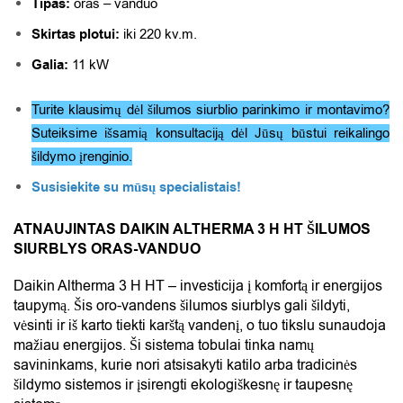
Tipas:
oras – vanduo
Skirtas plotui:
iki 220 kv.m.
Galia:
11 kW
Turite klausimų dėl šilumos siurblio parinkimo ir montavimo?
Suteiksime išsamią konsultaciją dėl Jūsų būstui reikalingo
šildymo įrenginio.
Susisiekite su mūsų specialistais!
ATNAUJINTAS DAIKIN ALTHERMA 3 H HT ŠILUMOS
SIURBLYS ORAS-VANDUO
Daikin Altherma 3 H HT – investicija į komfortą ir energijos
taupymą. Šis oro-vandens šilumos siurblys gali šildyti,
vėsinti ir iš karto tiekti karštą vandenį, o tuo tikslu sunaudoja
mažiau energijos. Ši sistema tobulai tinka namų
savininkams, kurie nori atsisakyti katilo arba tradicinės
šildymo sistemos ir įsirengti ekologiškesnę ir taupesnę