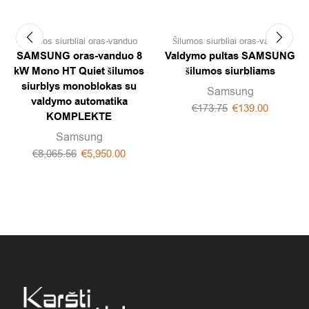
Šilumos siurbliai oras-vanduo
Šilumos siurbliai oras-vanduo
SAMSUNG oras-vanduo 8
Valdymo pultas SAMSUNG
kW Mono HT Quiet šilumos
šilumos siurbliams
siurblys monoblokas su
Samsung
valdymo automatika
€
173.75
€
139.00
KOMPLEKTE
Samsung
€
8,065.56
€
5,950.00