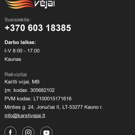
Susisiekite:
+370 603 18385
Darbo laikas:
I-V 8:00 - 17:00
Kaunas
Rekvizitai
Karšti vėjai, MB
Įm. kodas: 305682102
PVM kodas: LT100015171616
Minties g. 24, Jonučiai II, LT-53277 Kauno r.
info@karstivejai.lt