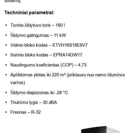
sistemą.
Techniniai parametrai:
Tūrinio šildytuvo tūris – 180 l
Šildymo galingumas – 11 kW
Vidinio bloko kodas – ETVH16S18E6V7
Išorinio bloko kodas – EPRA14DW17
Naudingumo koeficientas (COP) – 4,73
Apšildomas plotas iki 220 m² (priklauso nuo namo šiluminės
varžos)
Šildymo diapozonas iki -28 °C
Triukšmo lygis – 30 dBA
Freonas – R-32