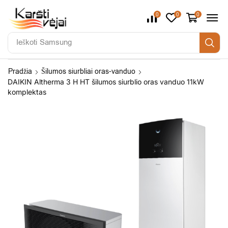
0
0
0
Ieškoti
Samsung
Pradžia
Šilumos siurbliai oras-vanduo
DAIKIN Altherma 3 H HT šilumos siurblio oras vanduo 11kW
komplektas