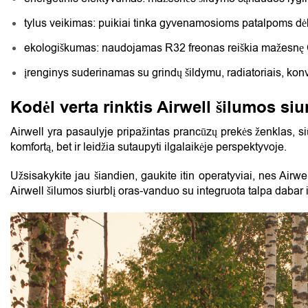
tylus veikimas: puikiai tinka gyvenamosioms patalpoms dėl
ekologiškumas: naudojamas R32 freonas reiškia mažesnę C
įrenginys suderinamas su grindų šildymu, radiatoriais, konv
Kodėl verta rinktis Airwell šilumos siu
Airwell yra pasaulyje pripažintas prancūzų prekės ženklas, si
komfortą, bet ir leidžia sutaupyti ilgalaikėje perspektyvoje.
Užsisakykite jau šiandien, gaukite itin operatyviai, nes Air
Airwell šilumos siurblį oras-vanduo su integruota talpa dabar 