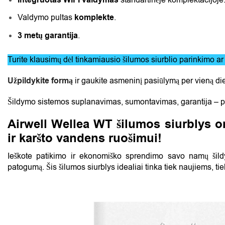
Valdymo pultas
komplekte
.
3 metų garantija
.
Turite klausimų dėl tinkamiausio šilumos siurblio parinkimo 
Užpildykite formą
ir gaukite asmeninį pasiūlymą per vieną di
Šildymo sistemos suplanavimas, sumontavimas, garantija – p
Airwell Wellea WT šilumos siurblys 
ir karšto vandens ruošimui!
Ieškote patikimo ir ekonomiško sprendimo savo namų šildy
patogumą. Šis šilumos siurblys idealiai tinka tiek naujiems, 