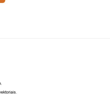
o.
ektoriais.
.