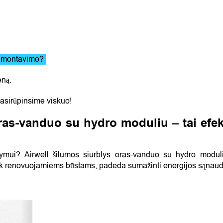
ar montavimo?
eną.
asirūpinsime viskuo
!
oras-vanduo su hydro moduliu – tai efe
mui? Airwell šilumos siurblys oras-vanduo su hydro moduliu
tiek renovuojamiems būstams, padeda sumažinti energijos sąnaudas