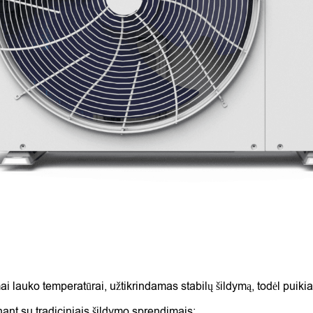
i lauko temperatūrai, užtikrindamas stabilų šildymą, todėl puikia
nt su tradiciniais šildymo sprendimais;