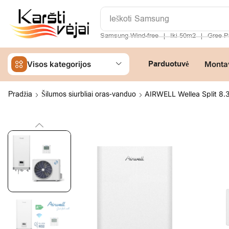
Ieškoti
Daikin
Samsung Wind-free
Iki 50m2
Gree P
❘
❘
Parduotuvė
Visos kategorijos
Monta
Pradžia
Šilumos siurbliai oras-vanduo
AIRWELL Wellea Split 8