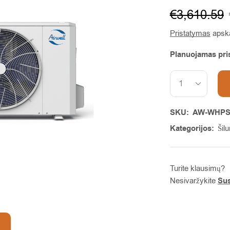
€
3,610.59
Pristatymas
apska
Planuojamas pri
Alternative:
SKU:
AW-WHPS
Kategorijos:
Šil
Turite klausimų?
Nesivaržykite
Sus