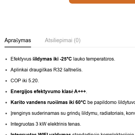
Aprašymas
Atsiliepimai (0)
Efektyvus
šildymas iki -25°C
lauko temperatūros.
Aplinkai draugiškas R32 šaltnešis.
COP iki 5.20.
Energijos efektyvumo klasė A+++
.
Karšto vandens ruošimas iki 60°C
be papildomo šildytuv
Įrenginys suderinamas su grindų šildymu, radiatoriais, konv
Integruotas 3 kW elektrinis tenas.
Integruotas WIFI valdymas
standartinėje komplektacijoje