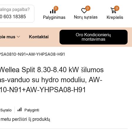
0
0
0
alinga pagalba?
0 603 18385
Norų sąrašas
Krepšelis
Palyginimas
Oro Kondicionierių
pie mus
Kontaktai
montavimas
W-WHPSA0810-N91+AW-YHPSA08-H91
llea Split 8.30-8.40 kW šilumos
ras-vanduo su hydro moduliu, AW-
0-N91+AW-YHPSA08-H91
 Sąrašo
Palyginti
metu peržiūri šį produktą