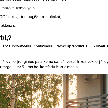
 mažo triukšmo lygio;
O2 emisiją ir draugiškumą aplinkai;
ektoriais.
rblį?
ūlantis inovatyvius ir patikimus šildymo sprendimus. O Airwell 
well šildymo įrenginius palaikome sandėliuose!
Investuokite į šil
ir mėgaukitės šiluma bei komfortu ištisus metus.