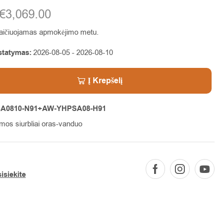
€
3,069.00
ičiuojamas apmokėjimo metu.
statymas:
2026-08-05 - 2026-08-10
Į Krepšelį
A0810-N91+AW-YHPSA08-H91
umos siurbliai oras-vanduo
isiekite