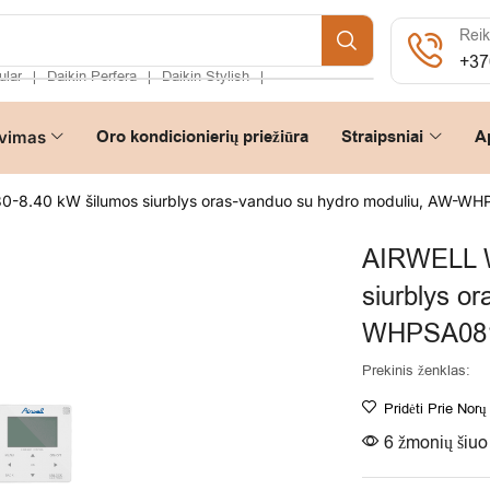
Reik
+37
ular
Daikin Perfera
Daikin Stylish
❘
❘
❘
Oro kondicionierių priežiūra
Straipsniai
A
vimas
.30-8.40 kW šilumos siurblys oras-vanduo su hydro moduliu, A
AIRWELL We
siurblys o
WHPSA081
Prekinis ženklas:
Pridėti Prie Norų
6 žmonių šiuo 