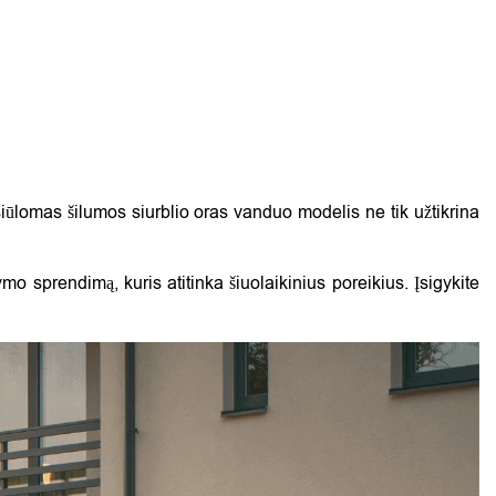
siūlomas šilumos siurblio oras vanduo modelis ne tik užtikrina
dymo sprendimą, kuris atitinka šiuolaikinius poreikius. Įsigykite