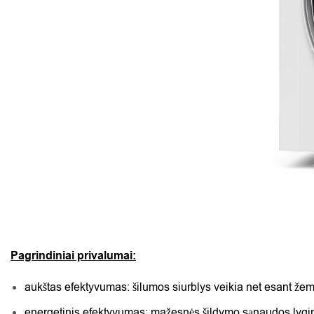
Pagrindiniai privalumai:
aukštas efektyvumas: šilumos siurblys veikia net esant žema
energetinis efektyvumas: mažesnės šildymo sąnaudos lygina