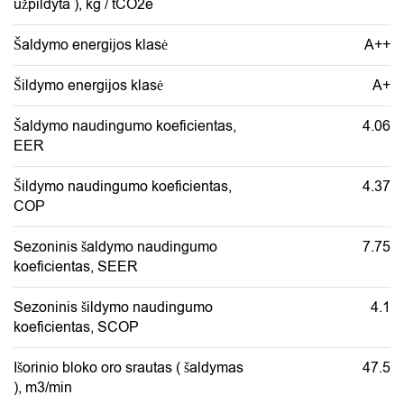
užpildyta ), kg / tCO2e
Šaldymo energijos klasė
A++
Šildymo energijos klasė
A+
Šaldymo naudingumo koeficientas,
4.06
EER
Šildymo naudingumo koeficientas,
4.37
COP
Sezoninis šaldymo naudingumo
7.75
koeficientas, SEER
Sezoninis šildymo naudingumo
4.1
koeficientas, SCOP
Išorinio bloko oro srautas ( šaldymas
47.5
), m3/min