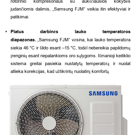
rotorinio kompresoriaus su aukščiausios kokybės
judančiomis dalimis, „Samsung FJM“ veikia itin efektyviai ir
patikimai.
Platus darbinės lauko temperatūros
diapazonas.
„Samsung FJM“ vėsina, kai lauko temperatūra
siekia 46 °C ir šildo esant –15 °C, todėl nebereikia papildomų
įrenginių esant nepalankioms oro sąlygoms. Išmanioji keitiklio
sistema greitai pasiekia nustatytą temperatūrą ir nuolat
atlieka korekcijas, kad užtikrintų nuolatinį komfortą.