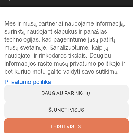
Atlikti darbai
Mes ir mūsų partneriai naudojame informaciją,
Mūsų istorija
surinktą naudojant slapukus ir panašias
Privatumo politika
technologijas, kad pagerintume jūsų patirtį
mūsų svetainėje, išanalizuotume, kaip ją
Slapukų politika
naudojate, ir rinkodaros tikslais. Daugiau
Atsiskaitymas
informacijos rasite mūsų privatumo politikoje ir
bet kuriuo metu galite valdyti savo sutikimą.
Prekių grąžinimas
Privatumo politika
DAUGIAU PARINKČIŲ
IŠJUNGTI VISUS
Visos teisės saugomos © 2025
KarstiVejai.lt
.
LEISTI VISUS