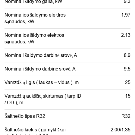
Nominali šildymo galia, kW
9.3
Nominalios šaldymo elektros
1.97
sąnaudos, kW
Nominalios šildymo elektros
2.13
sąnaudos, kW
Nominali šaldymo darbinė srovė, A
8.9
Nominali šildymo darbinė srovė, A
9.5
Vamzdžių ilgis ( laukas – vidus ), m
25
Vamzdžių aukščių skirtumas ( tarp ID
15
/ OD ), m
Šaltnešio tipas R32
R32
Šaltnešio kiekis ( gamykliškai
2.00/1.35