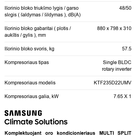
Išorinio bloko triukšmo lygis / garso
48/50
slėgis ( šaldymas / šildymas ), dB(A)
Išorinio bloko gabaritai ( plotis /
880 x 798 x 310
aukštis / gylis ), mm
Išorinio bloko svoris, kg
57.5
Kompresoriaus tipas
Single BLDC
rotary inverter
Kompresoriaus modelis
KTF235D22UMV
Kompresoriaus galia, kW
7.65 X 1
Komplektuojant oro kondicionieriaus MULTI SPLIT