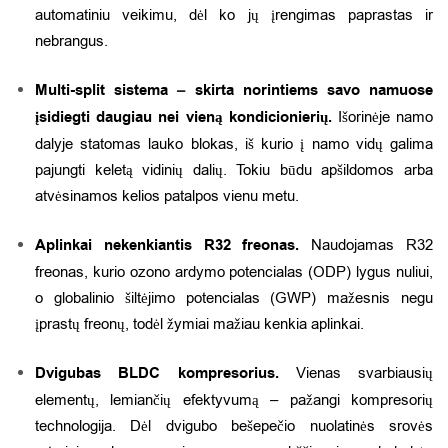
automatiniu veikimu, dėl ko jų įrengimas paprastas ir
nebrangus.
Multi-split sistema – skirta norintiems savo namuose
įsidiegti daugiau nei vieną kondicionierių.
Išorinėje namo
dalyje statomas lauko blokas, iš kurio į namo vidų galima
pajungti keletą vidinių dalių. Tokiu būdu apšildomos arba
atvėsinamos kelios patalpos vienu metu.
Aplinkai nekenkiantis R32 freonas.
Naudojamas R32
freonas, kurio ozono ardymo potencialas (ODP) lygus nuliui,
o globalinio šiltėjimo potencialas (GWP) mažesnis negu
įprastų freonų, todėl žymiai mažiau kenkia aplinkai.
Dvigubas BLDC kompresorius.
Vienas svarbiausių
elementų, lemiančių efektyvumą – pažangi kompresorių
technologija. Dėl dvigubo bešepečio nuolatinės srovės