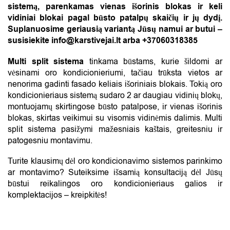
sistemą, parenkamas vienas išorinis blokas ir keli
vidiniai blokai pagal būsto patalpų skaičių ir jų dydį.
Suplanuosime geriausią variantą Jūsų namui ar butui –
susisiekite info@karstivejai.lt arba +37060318385
Multi split sistema
tinkama būstams, kurie šildomi ar
vėsinami oro kondicionieriumi, tačiau trūksta vietos ar
nenorima gadinti fasado keliais išoriniais blokais. Tokią oro
kondicionieriaus sistemą sudaro 2 ar daugiau vidinių blokų,
montuojamų skirtingose būsto patalpose, ir vienas išorinis
blokas, skirtas veikimui su visomis vidinėmis dalimis. Multi
split sistema pasižymi mažesniais kaštais, greitesniu ir
patogesniu montavimu.
Turite klausimų dėl oro kondicionavimo sistemos parinkimo
ar montavimo? Suteiksime išsamią konsultaciją dėl Jūsų
būstui reikalingos oro kondicionieriaus galios ir
komplektacijos – kreipkitės!