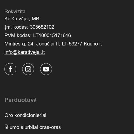
Rekvizitai
Karšti vėjai, MB
Įm. kodas: 305682102
PVM kodas: LT100015171616
Minties g. 24, Jonučiai II, LT-53277 Kauno r.
info@karstivejai.lt
Parduotuvė
Oro kondicionieriai
Šilumo siurbliai oras-oras