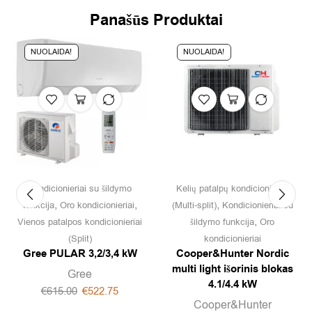
Panašūs Produktai
NUOLAIDA!
NUOLAIDA!
Kondicionieriai su šildymo
Kelių patalpų kondicionieriai
,
,
,
funkcija
Oro kondicionieriai
(Multi-split)
Kondicionieriai su
,
Vienos patalpos kondicionieriai
šildymo funkcija
Oro
(Split)
kondicionieriai
Gree PULAR 3,2/3,4 kW
Cooper&Hunter Nordic
multi light išorinis blokas
Gree
4.1/4.4 kW
€
615.00
€
522.75
Cooper&Hunter