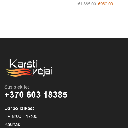
€
1,385.00
€
960.00
Susisiekite:
+370 603 18385
Darbo laikas:
I-V 8:00 - 17:00
Kaunas