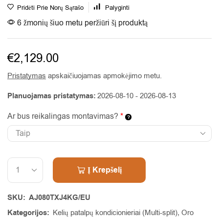
Pridėti Prie Norų Sąrašo
Palyginti
6 žmonių šiuo metu peržiūri šį produktą
€
2,129.00
Pristatymas
apskaičiuojamas apmokėjimo metu.
Planuojamas pristatymas:
2026-08-10 - 2026-08-13
Ar bus reikalingas montavimas?
*
Alternative:
Į Krepšelį
SKU:
AJ080TXJ4KG/EU
Kategorijos:
Kelių patalpų kondicionieriai (Multi-split)
,
Oro