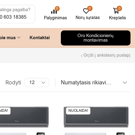
0
0
0
alinga pagalba?
0 603 18385
Norų sąrašas
Krepšelis
Palyginimas
Oro Kondicionierių
pie mus
Kontaktai
montavimas
Grįžti į ankstesnį puslapį
Rodyti
IDA!
NUOLAIDA!