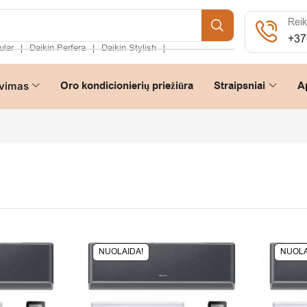
Reik
+37
ular
Daikin Perfera
Daikin Stylish
❘
❘
❘
Oro kondicionierių priežiūra
Straipsniai
A
vimas
NUOLAIDA!
NUOLA