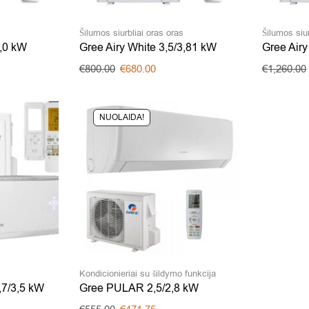
s
Šilumos siurbliai oras oras
Šilumos siur
3,0 kW
Gree Airy White 3,5/3,81 kW
Gree Airy
€
800.00
€
680.00
€
1,260.00
NUOLAIDA!
s
Kondicionieriai su šildymo funkcija
,7/3,5 kW
Gree PULAR 2,5/2,8 kW