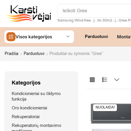
Ieškoti
Samsung
Samsung Wind-free
Iki 50m2
Gree P
❘
❘
Parduotuvė
Visos kategorijos
Monta
Pradžia
Parduotuvė
Produktai su žymomis “Gree”
Kategorijos
Kondicionieriai su šildymo
funkcija
Oro kondicionieriai
NUOLAIDA!
Rekuperatoriai
Rekuperatorių montavimo
medžiagos