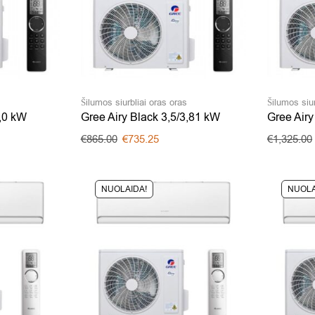
s
Šilumos siurbliai oras oras
Šilumos siur
3,0 kW
Gree Airy Black 3,5/3,81 kW
Gree Airy
€
865.00
€
735.25
€
1,325.00
NUOLAIDA!
NUOLA