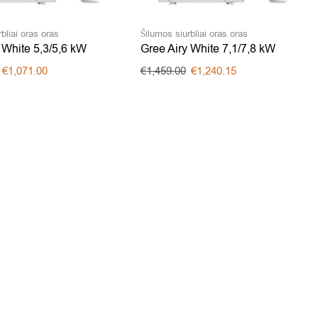
bliai oras oras
Šilumos siurbliai oras oras
 White 5,3/5,6 kW
Gree Airy White 7,1/7,8 kW
€
1,071.00
€
1,459.00
€
1,240.15