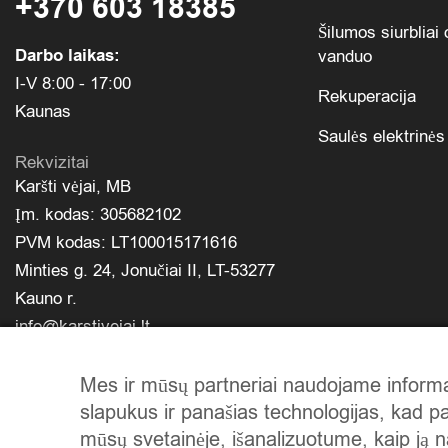
+370 603 18385
Šilumos siurbliai 
Darbo laikas:
vanduo
I-V 8:00 - 17:00
Rekuperacija
Kaunas
Saulės elektrinės
Rekvizitai
Karšti vėjai, MB
Įm. kodas: 305682102
PVM kodas: LT100015171616
Minties g. 24, Jonučiai II, LT-53277
Kauno r.
info@karstivejai.lt
Mes ir mūsų partneriai naudojame informac
slapukus ir panašias technologijas, kad pa
mūsų svetainėje, išanalizuotume, kaip ją n