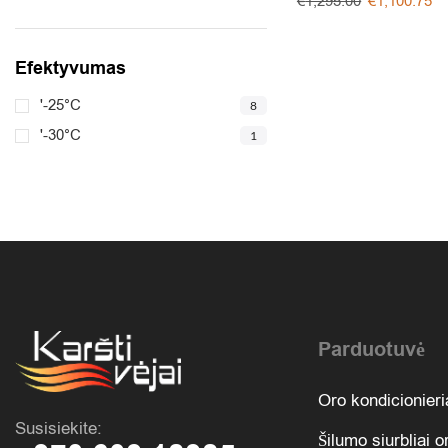
€
1,295.00
€
1,100.75
Efektyvumas
'-25°C
8
'-30°C
1
Parduotuvė
Oro kondicionieri
Susisiekite:
Šilumo siurbliai 