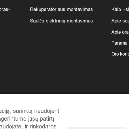
oras-
Rekuperatoriaus montavimas
Kaip išsi
Saulės elektrinių montavimas
Apie sau
Apie ora
Parama 
Oro kond
iją, surinktą naudojant
gerintume jūsų patirtį
audojate, ir rinkodaros