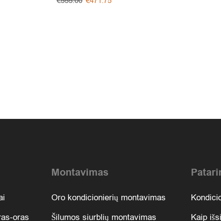
€
555.00
€
471.75
Montavimas
Patari
ai
Oro kondicionierių montavimas
Kondicio
oras-oras
Šilumos siurblių montavimas
Kaip išs