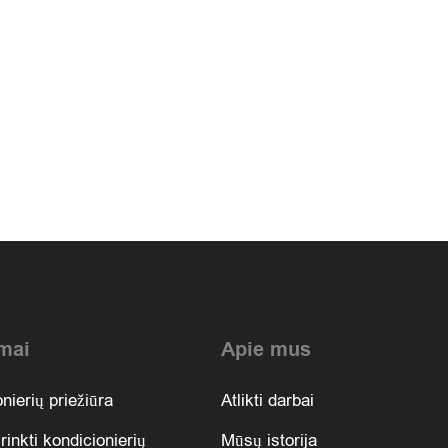
mai
Apie mus
nierių priežiūra
Atlikti darbai
irinkti kondicionierių
Mūsų istorija