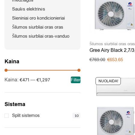
Saulės elektrinės
Sieniniai oro kondicionieriai
Šilumos siurbliai oras oras
Šilumos siurbliai oras-vanduo
Šilumos siurbliai oras ora
Gree Airy Black 2,7/
€
769.00
€
653.65
Kaina
Kaina:
—
Filter
€471
€1,297
NUOLAIDA!
Sistema
Split sistemos
10