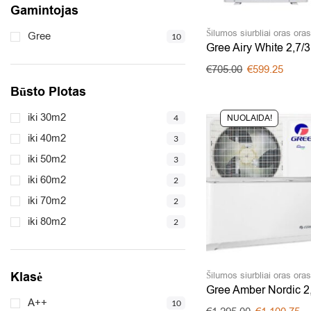
Gamintojas
Šilumos siurbliai oras ora
Gree
10
Gree Airy White 2,7/
€
705.00
€
599.25
Būsto Plotas
iki 30m2
NUOLAIDA!
4
iki 40m2
3
iki 50m2
3
iki 60m2
2
iki 70m2
2
iki 80m2
2
Klasė
Šilumos siurbliai oras ora
Gree Amber Nordic 2
A++
10