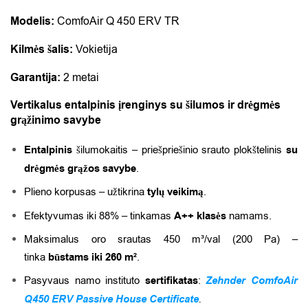
Modelis:
ComfoAir Q 450 ERV TR
Kilmės šalis:
Vokietija
Garantija:
2 metai
Vertikalus entalpinis įrenginys su šilumos ir drėgmės
grąžinimo savybe
Entalpinis
šilumokaitis – priešpriešinio srauto plokštelinis
su
drėgmės grąžos savybe
.
Plieno korpusas – užtikrina
tylų veikimą
.
Efektyvumas iki 88% – tinkamas
A++ klasės
namams.
Maksimalus oro srautas 450 m³/val (200 Pa) –
tinka
būstams iki 260 m²
.
​Pasyvaus namo instituto
sertifikatas
:
Zehnder ComfoAir
Q450 ERV Passive House Certificate
.