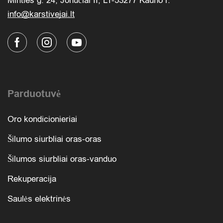
Minties g. 24, Jonučiai II, LT-53277 Kauno r.
info@karstivejai.lt
Parduotuvė
Oro kondicionieriai
Šilumo siurbliai oras-oras
Šilumos siurbliai oras-vanduo
Rekuperacija
Saulės elektrinės