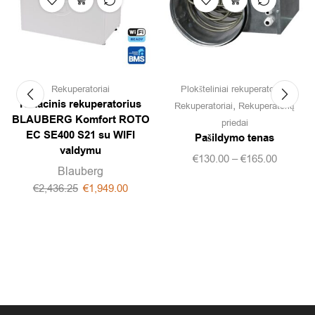
,
Rekuperatoriai
Plokšteliniai rekuperatoriai
Rotacinis rekuperatorius
,
Rekuperatoriai
Rekuperatorių
BLAUBERG Komfort ROTO
priedai
EC SE400 S21 su WIFI
Pašildymo tenas
valdymu
€
130.00
–
€
165.00
Blauberg
€
2,436.25
€
1,949.00