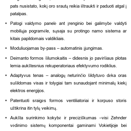
pats nusistato, kokį oro srautą reikia ištraukti ir paduoti atgal į
patalpas.
Patogi valdymo panelė ant įrenginio bei galimybė valdyti
mobiliąja pogramėle, sąsaja su protingo namo sistema ar
kitais papildomais valdikliais.
Moduliuojamas by-pass – automatinis įjungimas.
Deimanto formos šilumokaitis – didesnis jo paviršiaus plotas
lemia aukštesnius rekuperatoriaus efektyvumo rodiklius.
Adaptyvus tenas – analogų neturinčio šildytuvo dėka oras
sušildomas visas ir tolygiai tam sunaudojant minimalų kiekį
elektros energijos.
Patentuoti sraigės formos ventiliatoriai ir korpuso storis
užtikrina itin tylų veikimą.
Aukšta surinkimo kokybė ir preciziškumas –visi Zehnder
vėdinimo sistemų komponentai gaminami Vokietijoje bei