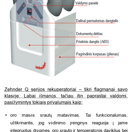
Zehnder Q serijos rekuperatoriai – tikri flagmanai savo
klasėje. Labai išmanūs, tačiau itin paprastai valdomi,
pasižymintys tokiais privalumais kaip:
oro masės srautų matavimas. Tai funkcionalumas,
užtikrinantis, jog vėdinimo įrenginys reaguoja į jame
integruotus drėgmes, oro srauto ir temperatūros daviklius bei