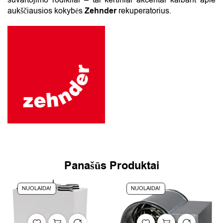
suvartojimo rodikliai – tai kertiniai akcentai kalbant apie
aukščiausios kokybės
Zehnder
rekuperatorius.
Panašūs Produktai
NUOLAIDA!
NUOLAIDA!