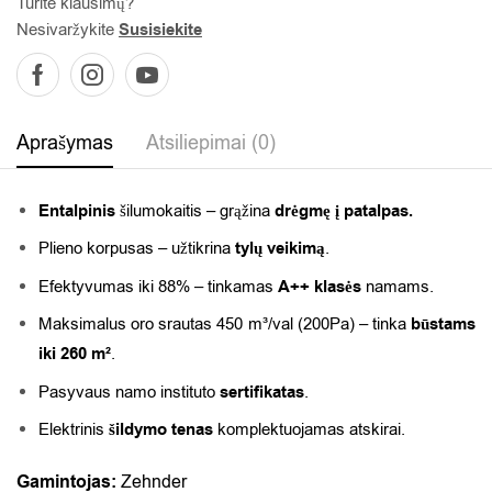
Turite klausimų?
Nesivaržykite
Susisiekite
Aprašymas
Atsiliepimai (0)
Entalpinis
šilumokaitis – grąžina
drėgmę į patalpas.
Plieno korpusas – užtikrina
tylų veikimą
.
Efektyvumas iki 88% – tinkamas
A++ klasės
namams.
Maksimalus oro srautas 450 m³/val (200Pa) – tinka
būstams
iki 260 m²
.
Pasyvaus namo instituto
sertifikatas
.
Elektrinis
šildymo tenas
komplektuojamas atskirai.
Gamintojas:
Zehnder