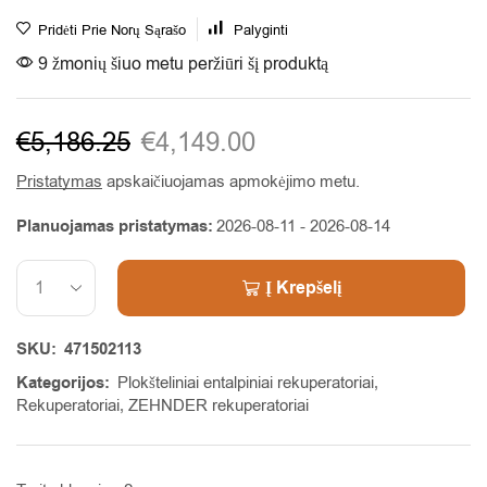
Pridėti Prie Norų Sąrašo
Palyginti
9 žmonių šiuo metu peržiūri šį produktą
€
5,186.25
€
4,149.00
Pristatymas
apskaičiuojamas apmokėjimo metu.
Planuojamas pristatymas:
2026-08-11 - 2026-08-14
Į Krepšelį
Alternative:
SKU:
471502113
Kategorijos:
Plokšteliniai entalpiniai rekuperatoriai
,
Rekuperatoriai
,
ZEHNDER rekuperatoriai