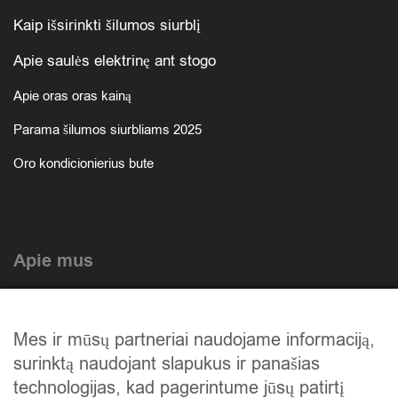
Kaip išsirinkti šilumos siurblį
Apie saulės elektrinę ant stogo
Apie oras oras kainą
Parama šilumos siurbliams 2025
Oro kondicionierius bute
Apie mus
Atlikti darbai
Mes ir mūsų partneriai naudojame informaciją,
Mūsų istorija
surinktą naudojant slapukus ir panašias
Privatumo politika
technologijas, kad pagerintume jūsų patirtį