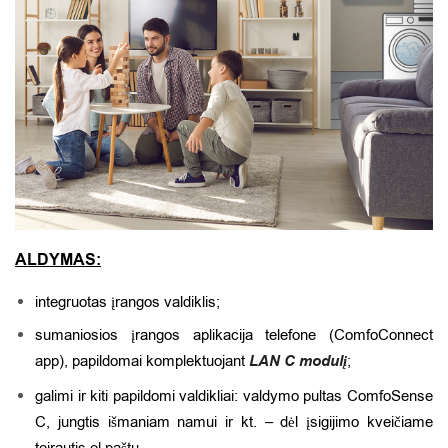
ALDYMAS:
integruotas įrangos valdiklis;
sumaniosios įrangos aplikacija telefone (ComfoConnect
app), papildomai komplektuojant
LAN C modulį
;
galimi ir kiti papildomi valdikliai: valdymo pultas ComfoSense
C, jungtis išmaniam namui ir kt. – dėl įsigijimo kveičiame
teirautis el.paštu.