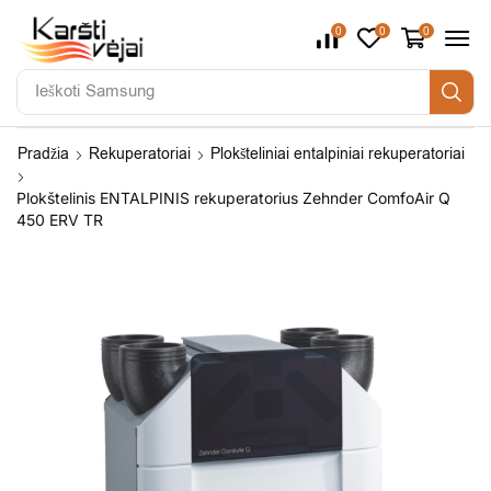
0
0
0
Ieškoti
Pradžia
Rekuperatoriai
Plokšteliniai entalpiniai rekuperatoriai
Plokštelinis ENTALPINIS rekuperatorius Zehnder ComfoAir Q
450 ERV TR