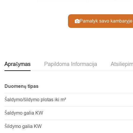
Pamatyk savo kambaryje
Aprašymas
Papildoma Informacija
Atsiliepim
Duomenų tipas
Šaldymo/šildymo plotas iki m²
Šaldymo galia KW
Šildymo galia KW