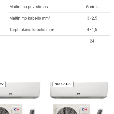
Maitinimo privedimas
išorinis
Maitinimo kabelis mm²
3×2.5
Tarpblokinis kabelis mm²
4×1,5
24
A!
NUOLAIDA!