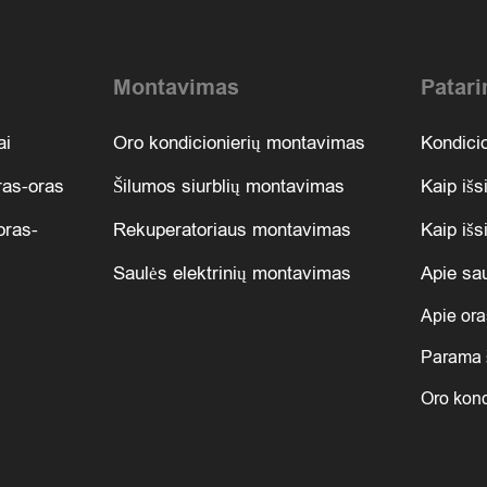
Montavimas
Patari
ai
Oro kondicionierių montavimas
Kondicio
oras-oras
Šilumos siurblių montavimas
Kaip išs
oras-
Rekuperatoriaus montavimas
Kaip išsi
Saulės elektrinių montavimas
Apie sau
Apie ora
Parama 
Oro kond