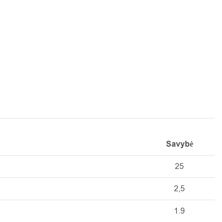
Savybė
25
2,5
1.9