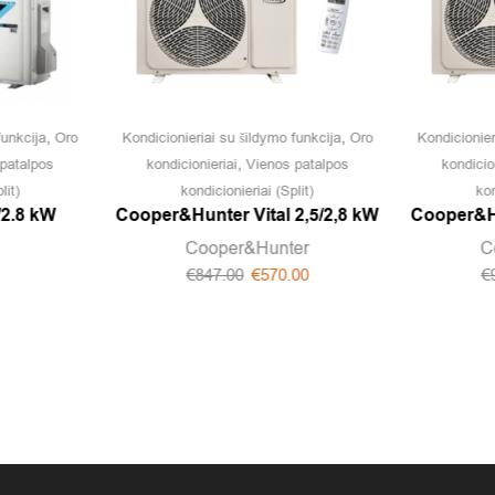
,
,
funkcija
Oro
Kondicionieriai su šildymo funkcija
Oro
Kondicionier
,
patalpos
kondicionieriai
Vienos patalpos
kondicio
lit)
kondicionieriai (Split)
kon
/2.8 kW
Cooper&Hunter Vital 2,5/2,8 kW
Cooper&Hu
Cooper&Hunter
C
€
847.00
€
570.00
€