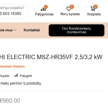
0
0
0
alinga pagalba?
0 603 18385
Norų sąrašas
Krepšelis
Palyginimas
Oro Kondicionierių
pie mus
Kontaktai
montavimas
HI ELECTRIC MSZ-HR35VF 2,5/3,2 kW
tsubishi Electric
 Sąrašo
Palyginti
metu peržiūri šį produktą
€
960.00