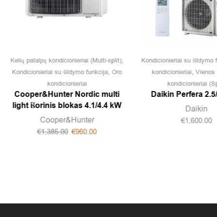
,
Kelių patalpų kondicionieriai (Multi-split)
Kondicionieriai su šildymo 
,
,
Kondicionieriai su šildymo funkcija
Oro
kondicionieriai
Vienos 
kondicionieriai
kondicionieriai (Sp
Cooper&Hunter Nordic multi
Daikin Perfera 2.5
light išorinis blokas 4.1/4.4 kW
Daikin
Cooper&Hunter
€
1,600.00
€
1,385.00
€
960.00