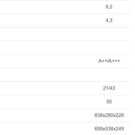
6,2
4,3
A++/A+++
21/43
50
838x280x228
699x538x249