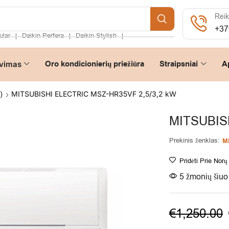
Reik
+37
ular
Daikin Perfera
Daikin Stylish
❘
❘
❘
Oro kondicionierių priežiūra
Straipsniai
A
vimas
)
MITSUBISHI ELECTRIC MSZ-HR35VF 2,5/3,2 kW
MITSUBIS
Prekinis ženklas:
Mi
Pridėti Prie Norų
5 žmonių šiuo 
€
1,250.00