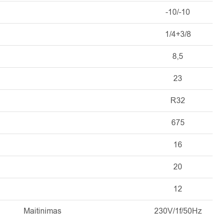
-10/-10
1/4+3/8
8,5
23
R32
675
16
20
12
Maitinimas
230V/1f/50Hz