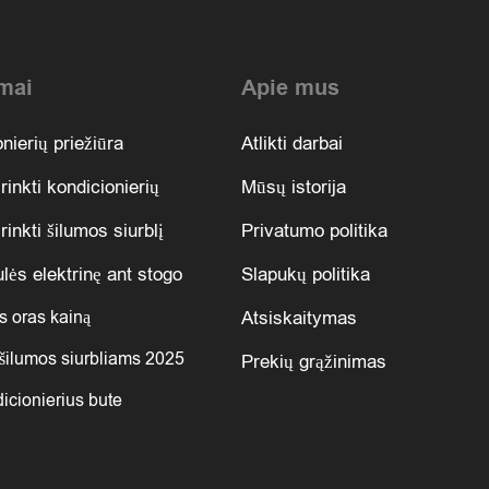
mai
Apie mus
nierių priežiūra
Atlikti darbai
irinkti kondicionierių
Mūsų istorija
rinkti šilumos siurblį
Privatumo politika
lės elektrinę ant stogo
Slapukų politika
s oras kainą
Atsiskaitymas
šilumos siurbliams 2025
Prekių grąžinimas
icionierius bute