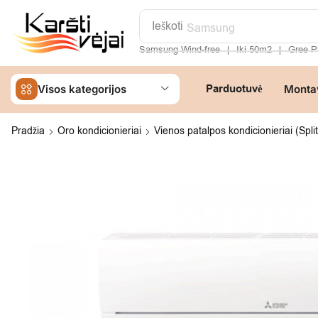
Ieškoti
Samsung
Samsung Wind-free
Iki 50m2
Gree P
❘
❘
Parduotuvė
Visos kategorijos
Monta
Pradžia
Oro kondicionieriai
Vienos patalpos kondicionieriai (Split