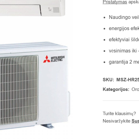
Pristatymas
apska
Naudingo veik
energijos efe
efektyviai šil
vėsinimas iki
garantija 2 m
SKU:
MSZ-HR2
Kategorijos:
Oro
Turite klausimų?
Nesivaržykite
Sus