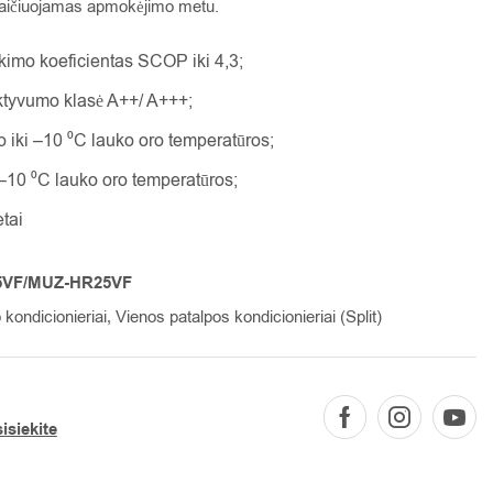
ičiuojamas apmokėjimo metu.
imo koeficientas SCOP iki 4,3;
ktyvumo klasė A++/ A+++;
do iki –10 ⁰C lauko oro temperatūros;
 –10 ⁰C lauko oro temperatūros;
etai
5VF/MUZ-HR25VF
 kondicionieriai
,
Vienos patalpos kondicionieriai (Split)
isiekite