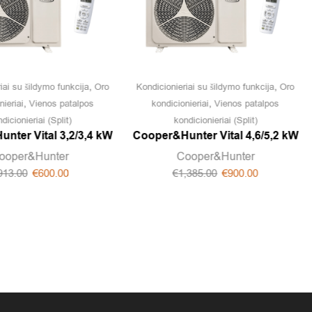
,
,
iai su šildymo funkcija
Oro
Kondicionieriai su šildymo funkcija
Oro
,
,
nieriai
Vienos patalpos
kondicionieriai
Vienos patalpos
dicionieriai (Split)
kondicionieriai (Split)
nter Vital 3,2/3,4 kW
Cooper&Hunter Vital 4,6/5,2 kW
ooper&Hunter
Cooper&Hunter
913.00
€
600.00
€
1,385.00
€
900.00