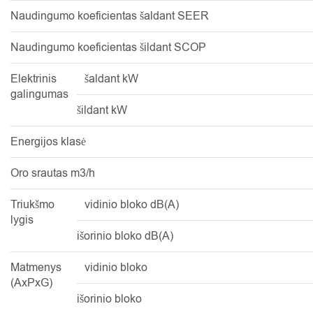
Naudingumo koeficientas šaldant SEER
Naudingumo koeficientas šildant SCOP
Elektrinis
šaldant kW
galingumas
šildant kW
Energijos klasė
Oro srautas m3/h
Triukšmo
vidinio bloko dB(A)
lygis
išorinio bloko dB(A)
Matmenys
vidinio bloko
(AxPxG)
išorinio bloko