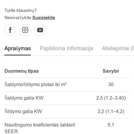
Turite klausimų?
Nesivaržykite
Susisiekite
Aprašymas
Papildoma Informacija
Atsiliepimai (
Duomenų tipas
Savybė
Šaldymo/šildymo plotas iki m²
30
Šaldymo galia KW
2,5 (1.2–3,40)
Šildymo galia KW
3,2 (1,1–4,2)
Naudingumo koeficientas šaldant
9,1
SEER