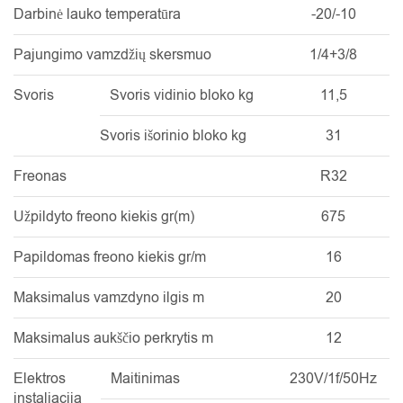
Darbinė lauko temperatūra
-20/-10
Pajungimo vamzdžių skersmuo
1/4+3/8
Svoris
Svoris vidinio bloko kg
11,5
Svoris išorinio bloko kg
31
Freonas
R32
Užpildyto freono kiekis gr(m)
675
Papildomas freono kiekis gr/m
16
Maksimalus vamzdyno ilgis m
20
Maksimalus aukščio perkrytis m
12
Elektros
Maitinimas
230V/1f/50Hz
instaliacija