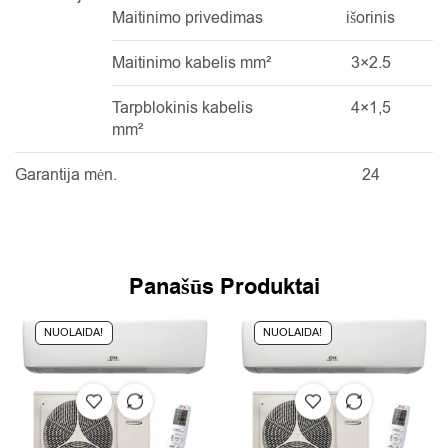
Maitinimo privedimas
išorinis
Maitinimo kabelis mm²
3×2.5
Tarpblokinis kabelis
4×1,5
mm²
Garantija mėn.
24
Panašūs Produktai
NUOLAIDA!
NUOLAIDA!