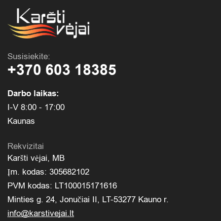
Susisiekite:
+370 603 18385
Darbo laikas:
I-V 8:00 - 17:00
Kaunas
Rekvizitai
Karšti vėjai, MB
Įm. kodas: 305682102
PVM kodas: LT100015171616
Minties g. 24, Jonučiai II, LT-53277 Kauno r.
info@karstivejai.lt