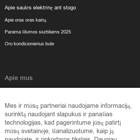
Apie saulės elektrinę ant stogo
Apie oras oras kainą
Parama šilumos siurbliams 2025
Oro kondicionierius bute
Apie mus
Atlikti darbai
Mes ir mūsų partneriai naudojame informaciją,
Mūsų istorija
surinktą naudojant slapukus ir panašias
Privatumo politika
technologijas, kad pagerintume jūsų patirtį
mūsų svetainėje, išanalizuotume, kaip ją
Slapukų politika
naudojate, ir rinkodaros tikslais. Daugiau