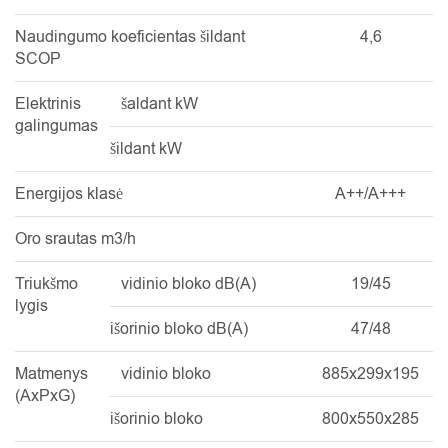
Naudingumo koeficientas šildant
4,6
SCOP
Elektrinis
šaldant kW
galingumas
šildant kW
Energijos klasė
A++/A+++
Oro srautas m3/h
Triukšmo
vidinio bloko dB(A)
19/45
lygis
išorinio bloko dB(A)
47/48
Matmenys
vidinio bloko
885x299x195
(AxPxG)
išorinio bloko
800x550x285