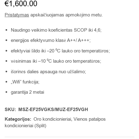
€
1,600.00
Pristatymas
apskaičiuojamas apmokėjimo metu.
Naudingo veikimo koeficientas SCOP iki 4,6;
energijos efektyvumo klasė A++/ A+++;
efektyviai šildo iki –20 ⁰C lauko oro temperatūros;
vėsinimas iki –10 ⁰C lauko oro temperatūros;
išorinės dalies apsauga nuo užšalimo;
„Wifi” funkcija;
garantija 2 metai
SKU:
MSZ-EF25VGKS/MUZ-EF25VGH
Kategorijos:
Oro kondicionieriai
,
Vienos patalpos
kondicionieriai (Split)