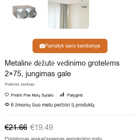
Pamatyk savo kambaryje
Metalinė dėžutė vėdinimo grotelėms
2×75, jungimas gale
Prekinis ženklas:
Pridėti Prie Norų Sąrašo
Palyginti
6 žmonių šiuo metu peržiūri šį produktą
€
21.66
€
19.49
Pristatymas
apskaičiuojamas apmokėjimo metu.