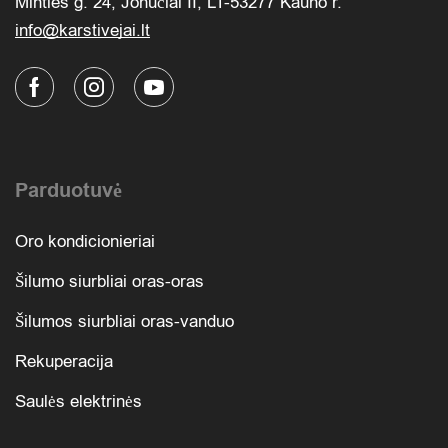
Minties g. 24, Jonučiai II, LT-53277 Kauno r.
info@karstivejai.lt
Parduotuvė
Oro kondicionieriai
Šilumo siurbliai oras-oras
Šilumos siurbliai oras-vanduo
Rekuperacija
Saulės elektrinės