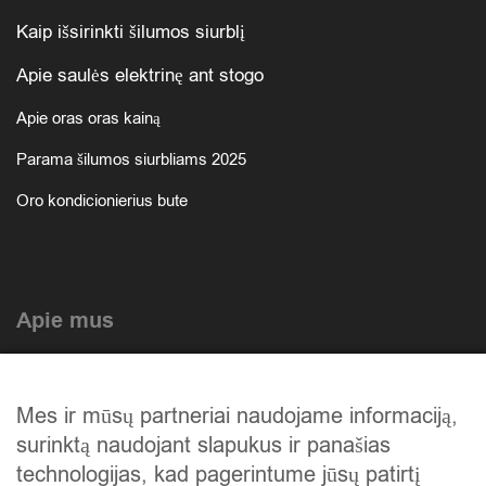
Kaip išsirinkti šilumos siurblį
Apie saulės elektrinę ant stogo
Apie oras oras kainą
Parama šilumos siurbliams 2025
Oro kondicionierius bute
Apie mus
Atlikti darbai
Mes ir mūsų partneriai naudojame informaciją,
Mūsų istorija
surinktą naudojant slapukus ir panašias
Privatumo politika
technologijas, kad pagerintume jūsų patirtį