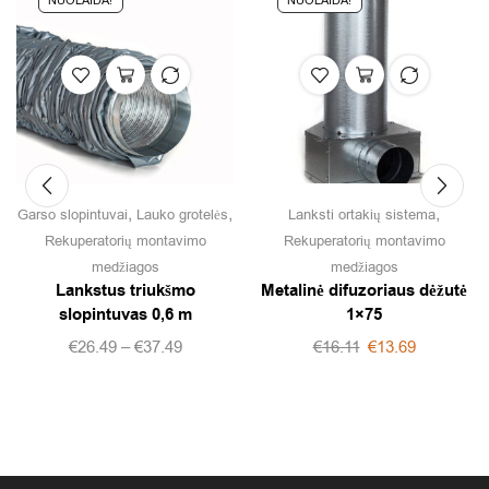
NUOLAIDA!
NUOLAIDA!
,
,
,
Garso slopintuvai
Lauko grotelės
Lanksti ortakių sistema
Rekuperatorių montavimo
Rekuperatorių montavimo
medžiagos
medžiagos
Lankstus triukšmo
Metalinė difuzoriaus dėžutė
slopintuvas 0,6 m
1×75
€
26.49
–
€
37.49
€
16.11
€
13.69