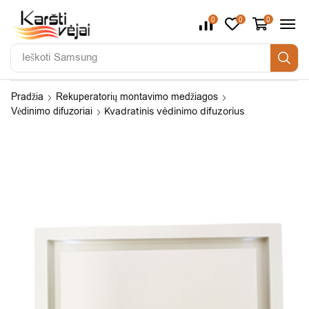
0
0
0
Ieškoti
Samsung
Pradžia
Rekuperatorių montavimo medžiagos
Vėdinimo difuzoriai
Kvadratinis vėdinimo difuzorius