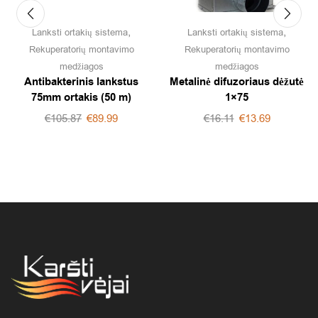
,
,
Lanksti ortakių sistema
Lanksti ortakių sistema
Rekuperatorių montavimo
Rekuperatorių montavimo
medžiagos
medžiagos
Antibakterinis lankstus
Metalinė difuzoriaus dėžutė
75mm ortakis (50 m)
1×75
€
105.87
€
89.99
€
16.11
€
13.69