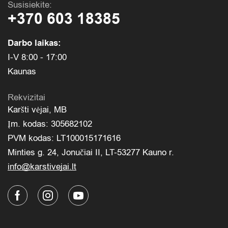
Susisiekite:
+370 603 18385
Darbo laikas:
I-V 8:00 - 17:00
Kaunas
Rekvizitai
Karšti vėjai, MB
Įm. kodas: 305682102
PVM kodas: LT100015171616
Minties g. 24, Jonučiai II, LT-53277 Kauno r.
info@karstivejai.lt