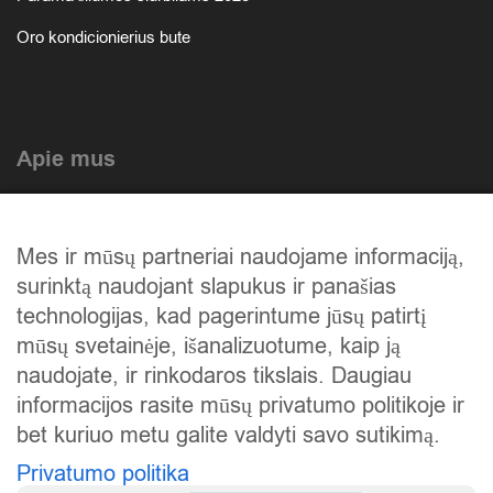
Oro kondicionierius bute
Apie mus
Atlikti darbai
Mes ir mūsų partneriai naudojame informaciją,
Mūsų istorija
surinktą naudojant slapukus ir panašias
Privatumo politika
technologijas, kad pagerintume jūsų patirtį
mūsų svetainėje, išanalizuotume, kaip ją
Slapukų politika
naudojate, ir rinkodaros tikslais. Daugiau
Atsiskaitymas
informacijos rasite mūsų privatumo politikoje ir
bet kuriuo metu galite valdyti savo sutikimą.
Prekių grąžinimas
Privatumo politika