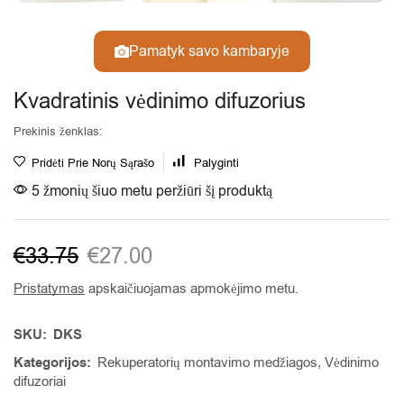
Pamatyk savo kambaryje
Kvadratinis vėdinimo difuzorius
Prekinis ženklas:
Pridėti Prie Norų Sąrašo
Palyginti
5 žmonių šiuo metu peržiūri šį produktą
€
33.75
€
27.00
Pristatymas
apskaičiuojamas apmokėjimo metu.
SKU:
DKS
Kategorijos:
Rekuperatorių montavimo medžiagos
,
Vėdinimo
difuzoriai