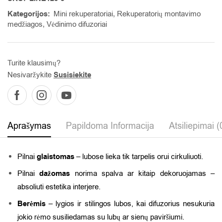
Kategorijos:
Mini rekuperatoriai
,
Rekuperatorių montavimo
medžiagos
,
Vėdinimo difuzoriai
Turite klausimų?
Nesivaržykite
Susisiekite
Aprašymas
Papildoma Informacija
Atsiliepimai (
Pilnai
glaistomas
– lubose lieka tik tarpelis orui cirkuliuoti.
Pilnai
dažomas
norima spalva ar kitaip dekoruojamas –
absoliuti estetika interjere.
Berėmis
– lygios ir stilingos lubos, kai difuzorius nesukuria
jokio rėmo susiliedamas su lubų ar sienų paviršiumi.