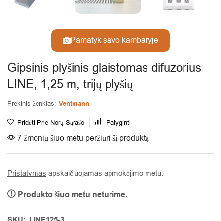
Pamatyk savo kambaryje
Gipsinis plyšinis glaistomas difuzorius
LINE, 1,25 m, trijų plyšių
Prekinis ženklas:
Ventmann
Pridėti Prie Norų Sąrašo
Palyginti
7 žmonių šiuo metu peržiūri šį produktą
Pristatymas
apskaičiuojamas apmokėjimo metu.
Produkto šiuo metu neturime.
Alternative:
SKU:
LINE125-3