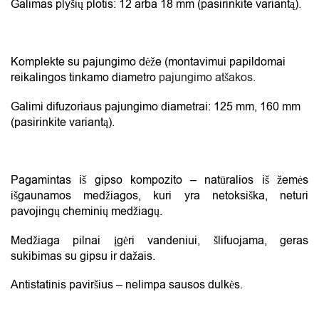
Galimas plyšių plotis: 12 arba 18 mm (pasirinkite variantą).
Komplekte su pajungimo dėže (montavimui papildomai
reikalingos tinkamo diametro
pajungimo atšakos
.
Galimi difuzoriaus pajungimo diametrai: 125 mm, 160 mm
(pasirinkite variantą).
Pagamintas iš gipso kompozito – natūralios iš žemės
išgaunamos medžiagos, kuri yra netoksiška, neturi
pavojingų cheminių medžiagų.
Medžiaga pilnai įgėri vandeniui, šlifuojama, geras
sukibimas su gipsu ir dažais.
Antistatinis paviršius – nelimpa sausos dulkės.