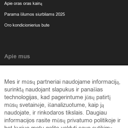
Apie oras oras kainą
Parama šilumos siurbliams 2025
Oro kondicionierius bute
Apie mus
Atlikti darbai
Mes ir mūsų partneriai naudojame informaciją,
Mūsų istorija
surinktą naudojant slapukus ir panašias
Privatumo politika
technologijas, kad pagerintume jūsų patirtį
mūsų svetainėje, išanalizuotume, kaip ją
Slapukų politika
naudojate, ir rinkodaros tikslais. Daugiau
Atsiskaitymas
informacijos rasite mūsų privatumo politikoje ir