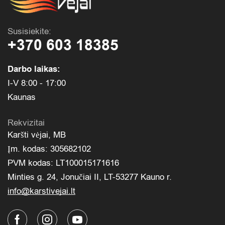
Susisiekite:
+370 603 18385
Darbo laikas:
I-V 8:00 - 17:00
Kaunas
Rekvizitai
Karšti vėjai, MB
Įm. kodas: 305682102
PVM kodas: LT100015171616
Minties g. 24, Jonučiai II, LT-53277 Kauno r.
info@karstivejai.lt