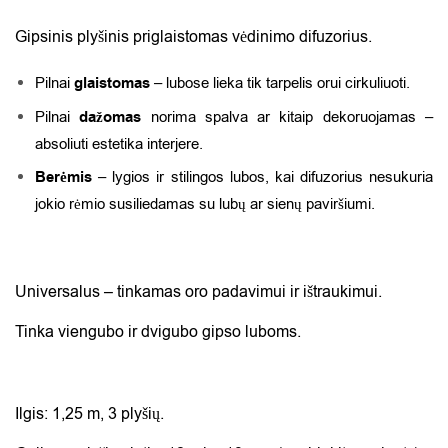
Gipsinis plyšinis priglaistomas vėdinimo difuzorius.
Pilnai
glaistomas
– lubose lieka tik tarpelis orui cirkuliuoti.
Pilnai
dažomas
norima spalva ar kitaip dekoruojamas –
absoliuti estetika interjere.
Berėmis
– lygios ir stilingos lubos, kai difuzorius nesukuria
jokio rėmio susiliedamas su lubų ar sienų paviršiumi.
Universalus – tinkamas oro padavimui ir ištraukimui.
Tinka viengubo ir dvigubo gipso luboms.
Ilgis: 1,25 m, 3 plyšių.