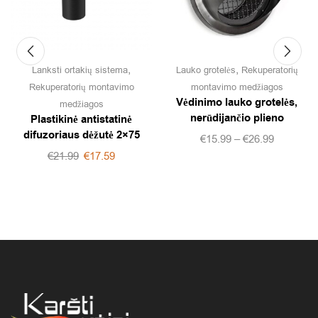
,
,
Lanksti ortakių sistema
Lauko grotelės
Rekuperatorių
Rekuperatorių montavimo
montavimo medžiagos
Vėdinimo lauko grotelės,
medžiagos
nerūdijančio plieno
Plastikinė antistatinė
difuzoriaus dėžutė 2×75
€
15.99
–
€
26.99
€
21.99
€
17.59