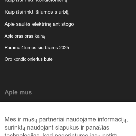
Kaip išsirinkti šilumos siurblį
Apie saulės elektrinę ant stogo
Apie oras oras kainą
Parama šilumos siurbliams 2025
Oro kondicionierius bute
Apie mus
Atlikti darbai
Mes ir mūsų partneriai naudojame informaciją,
Mūsų istorija
surinktą naudojant slapukus ir panašias
Privatumo politika
technologijas, kad pagerintume jūsų patirtį