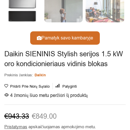
Pamatyk savo kambaryje
Daikin SIENINIS Stylish serijos 1.5 kW
oro kondicionieriaus vidinis blokas
Prekinis ženklas:
Daikin
Pridėti Prie Norų Sąrašo
Palyginti
4 žmonių šiuo metu peržiūri šį produktą
€
943.33
€
849.00
Pristatymas
apskaičiuojamas apmokėjimo metu.