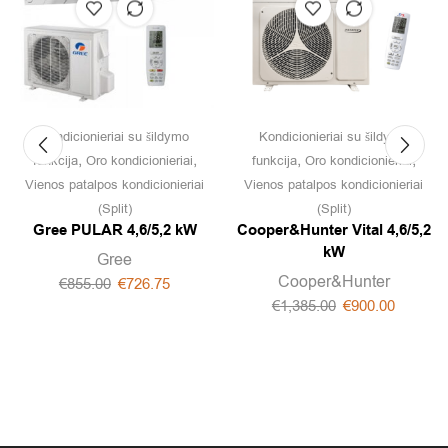
Kondicionieriai su šildymo
Kondicionieriai su šildymo
,
,
,
,
funkcija
Oro kondicionieriai
funkcija
Oro kondicionieriai
Vienos patalpos kondicionieriai
Vienos patalpos kondicionieriai
(Split)
(Split)
Gree PULAR 4,6/5,2 kW
Cooper&Hunter Vital 4,6/5,2
kW
Gree
Cooper&Hunter
€
855.00
€
726.75
€
1,385.00
€
900.00