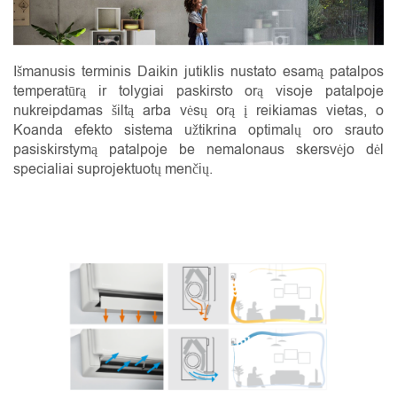
Išmanusis terminis Daikin jutiklis nustato esamą patalpos
temperatūrą ir tolygiai paskirsto orą visoje patalpoje
nukreipdamas šiltą arba vėsų orą į reikiamas vietas, o
Koanda efekto sistema užtikrina optimalų oro srauto
pasiskirstymą patalpoje be nemalonaus skersvėjo dėl
specialiai suprojektuotų menčių.