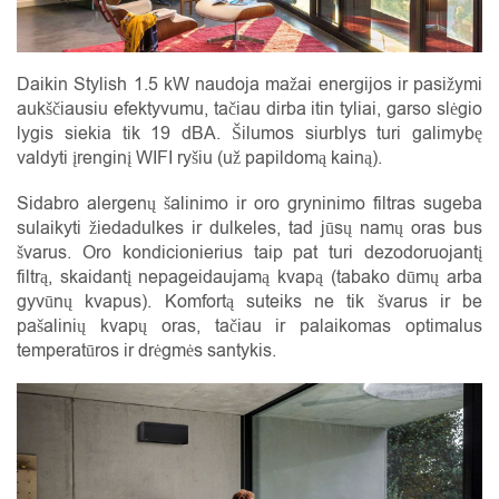
Daikin Stylish 1.5 kW naudoja mažai energijos ir pasižymi
aukščiausiu efektyvumu, tačiau dirba itin tyliai, garso slėgio
lygis siekia tik 19 dBA. Šilumos siurblys turi galimybę
valdyti įrenginį WIFI ryšiu (už papildomą kainą).
Sidabro alergenų šalinimo ir oro gryninimo filtras sugeba
sulaikyti žiedadulkes ir dulkeles, tad jūsų namų oras bus
švarus. Oro kondicionierius taip pat turi dezodoruojantį
filtrą, skaidantį nepageidaujamą kvapą (tabako dūmų arba
gyvūnų kvapus). Komfortą suteiks ne tik švarus ir be
pašalinių kvapų oras, tačiau ir palaikomas optimalus
temperatūros ir drėgmės santykis.