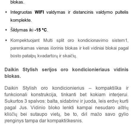
blokas.
Integruotas
WIFI
valdymas ir distancinis valdymo pultelis
komplekte.
Šildymas iki
-15 °C
.
Kompektuojant Multi split oro kondicionavimo sistem1,
parenkamas vienas išorinis blokas ir keli vidiniai blokai pagal
būsto patalpų kvadartūrą ir skaičių.
Daikin Stylish serijos oro kondicionieriaus vidinis
blokas.
Daikin Stylish oro kondicionierius – kompaktiška ir
funkcionali konstrukcija, tinkanti bet kokiam interjerui.
Sukurtos 3 spalvos: balta, sidabrinė ir juoda, leis erdvę kurti
pagal Jus. Vidinio bloko lenkti kampai nesudaro aštrių
kliūčių bei sutaupo vietą, be to, dėl mažo savo gylio
įrenginys tampa dar kompaktiškesnis.