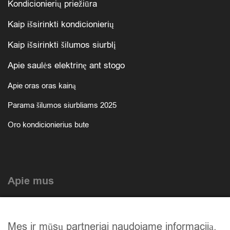
Kondicionierių priežiūra
Kaip išsirinkti kondicionierių
Kaip išsirinkti šilumos siurblį
Apie saulės elektrinę ant stogo
Apie oras oras kainą
Parama šilumos siurbliams 2025
Oro kondicionierius bute
Apie mus
Atlikti darbai
Mes ir mūsų partneriai naudojame informaciją,
Mūsų istorija