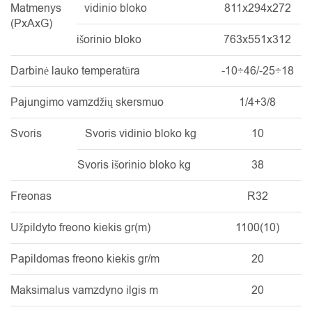
Matmenys
vidinio bloko
811x294x272
(PxAxG)
išorinio bloko
763x551x312
Darbinė lauko temperatūra
-10÷46/-25÷18
Pajungimo vamzdžių skersmuo
1/4+3/8
Svoris
Svoris vidinio bloko kg
10
Svoris išorinio bloko kg
38
Freonas
R32
Užpildyto freono kiekis gr(m)
1100(10)
Papildomas freono kiekis gr/m
20
Maksimalus vamzdyno ilgis m
20