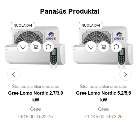
Panašūs Produktai
NUOLAIDA!
NUOLAIDA!
Šilumos siurbliai oras oras
Šilumos siurbliai oras oras
Gree Lomo Nordic 2,7/3,0
Gree Lomo Nordic 5,2/5,6
kW
kW
Gree
Gree
€
615.00
€
522.75
€
1,145.00
€
973.25