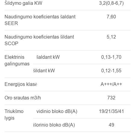
Šildymo galia KW
3,2(0,8-6,7)
Naudingumo koeficientas šaldant
7,60
SEER
Naudingumo koeficientas šildant
5,12
SCOP
Elektrinis
šaldant kW
0,13-1,70
galingumas
šildant kW
0,12-1,55
Energijos klasė
A+++/A++
Oro srautas m3/h
732
Triukšmo
vidinio bloko dB(A)
19/21/35/41
lygis
išorinio bloko dB(A)
49