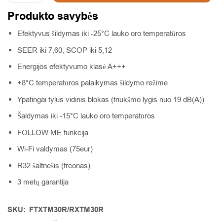
Produkto savybės
Efektyvus šildymas iki -25°C lauko oro temperatūros
SEER iki 7,60, SCOP iki 5,12
Energijos efektyvumo klasė A+++
+8°C temperatūros palaikymas šildymo režime
Ypatingai tylus vidinis blokas (triukšmo lygis nuo 19 dB(A))
Šaldymas iki -15°C lauko oro temperatūros
FOLLOW ME funkcija
Wi-Fi valdymas (75eur)
R32 šaltnešis (freonas)
3 metų garantija
SKU:
FTXTM30R/RXTM30R