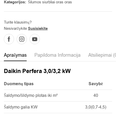
Kategorijos:
Šilumos siurbliai oras oras
Turite klausimų?
Nesivaržykite
Susisiekite
Aprašymas
Papildoma Informacija
Atsiliepimai (
Daikin Perfera 3,0/3,2 kW
Duomenų tipas
Savybė
Šaldymo/šildymo plotas iki m²
40
Šaldymo galia KW
3,0(0,7-4,5)