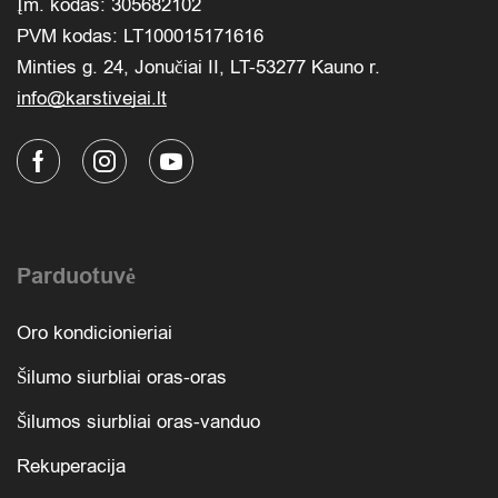
Įm. kodas: 305682102
PVM kodas: LT100015171616
Minties g. 24, Jonučiai II, LT-53277 Kauno r.
info@karstivejai.lt
Parduotuvė
Oro kondicionieriai
Šilumo siurbliai oras-oras
Šilumos siurbliai oras-vanduo
Rekuperacija