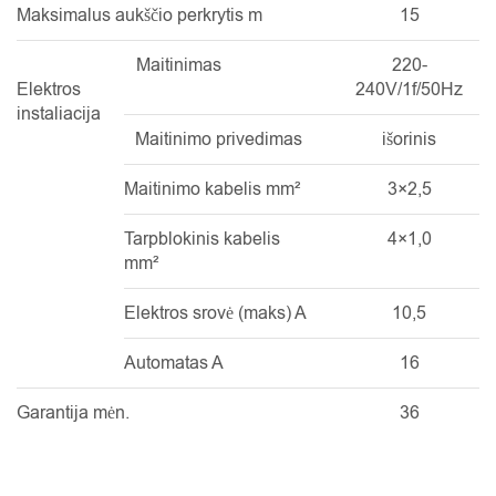
Maksimalus aukščio perkrytis m
15
Maitinimas
220-
Elektros
240V/1f/50Hz
instaliacija
Maitinimo privedimas
išorinis
Maitinimo kabelis mm²
3×2,5
Tarpblokinis kabelis
4×1,0
mm²
Elektros srovė (maks) A
10,5
Automatas A
16
Garantija mėn.
36