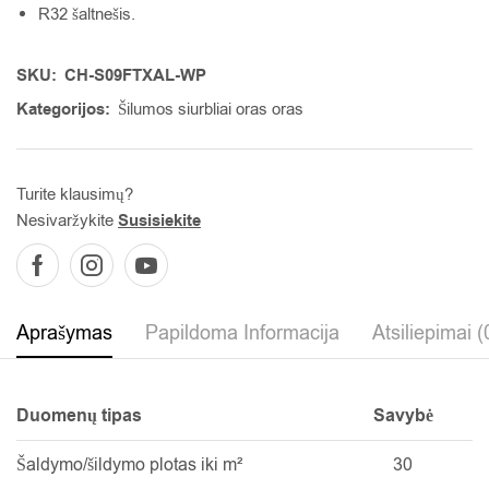
R32 šaltnešis.
SKU:
CH-S09FTXAL-WP
Kategorijos:
Šilumos siurbliai oras oras
Turite klausimų?
Nesivaržykite
Susisiekite
Aprašymas
Papildoma Informacija
Atsiliepimai (
Duomenų tipas
Savybė
Šaldymo/šildymo plotas iki m²
30