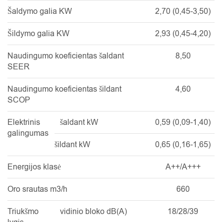
Šaldymo galia KW
2,70 (0,45-3,50)
Šildymo galia KW
2,93 (0,45-4,20)
Naudingumo koeficientas šaldant
8,50
SEER
Naudingumo koeficientas šildant
4,60
SCOP
Elektrinis
šaldant kW
0,59 (0,09-1,40)
galingumas
šildant kW
0,65 (0,16-1,65)
Energijos klasė
A++/A+++
Oro srautas m3/h
660
Triukšmo
vidinio bloko dB(A)
18/28/39