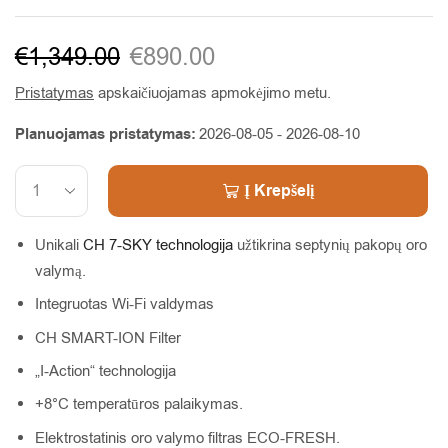
€
1,349.00
€
890.00
Pristatymas
apskaičiuojamas apmokėjimo metu.
Planuojamas pristatymas:
2026-08-05 - 2026-08-10
Į Krepšelį
Alternative:
Unikali
CH 7-SKY technologija
užtikrina septynių pakopų oro
valymą.
Integruotas Wi-Fi valdymas
CH SMART-ION Filter
„I-Action“ technologija
+8°C temperatūros palaikymas.
Elektrostatinis oro valymo filtras ECO-FRESH.