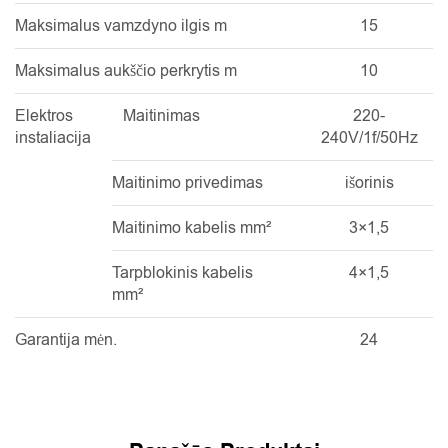
Maksimalus vamzdyno ilgis m
15
Maksimalus aukščio perkrytis m
10
Elektros
Maitinimas
220-
instaliacija
240V/1f/50Hz
Maitinimo privedimas
išorinis
Maitinimo kabelis mm²
3×1,5
Tarpblokinis kabelis
4×1,5
mm²
Garantija mėn.
24