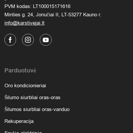
PVM kodas: LT100015171616
Minties g. 24, Jonučiai II, LT-53277 Kauno r.
info@karstivejai.lt
Parduotuvė
Oro kondicionieriai
Šilumo siurbliai oras-oras
Šilumos siurbliai oras-vanduo
Rekuperacija