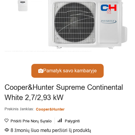
Pamatyk savo kambaryje
Cooper&Hunter Supreme Continental
White 2,7/2,93 kW
Prekinis ženklas:
Cooper&Hunter
Pridėti Prie Norų Sąrašo
Palyginti
8 žmonių šiuo metu peržiūri šį produktą