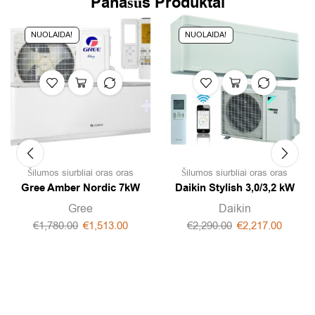
Panašūs Produktai
NUOLAIDA!
NUOLAIDA!
Šilumos siurbliai oras oras
Šilumos siurbliai oras oras
Gree Amber Nordic 7kW
Daikin Stylish 3,0/3,2 kW
Gree
Daikin
€
1,780.00
€
1,513.00
€
2,290.00
€
2,217.00