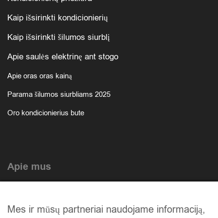
Kaip išsirinkti kondicionierių
Kaip išsirinkti šilumos siurblį
Apie saulės elektrinę ant stogo
Apie oras oras kainą
Parama šilumos siurbliams 2025
Oro kondicionierius bute
Apie mus
Atlikti darbai
Mes ir mūsų partneriai naudojame informaciją,
Mūsų istorija