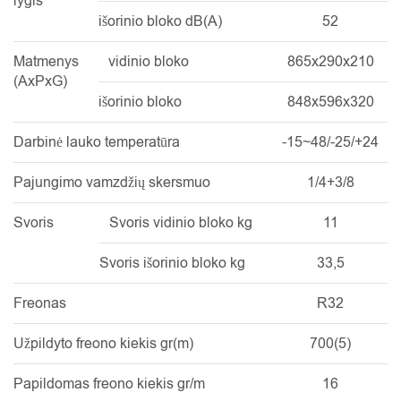
lygis
išorinio bloko dB(A)
52
Matmenys
vidinio bloko
865x290x210
(AxPxG)
išorinio bloko
848x596x320
Darbinė lauko temperatūra
-15~48/-25/+24
Pajungimo vamzdžių skersmuo
1/4+3/8
Svoris
Svoris vidinio bloko kg
11
Svoris išorinio bloko kg
33,5
Freonas
R32
Užpildyto freono kiekis gr(m)
700(5)
Papildomas freono kiekis gr/m
16