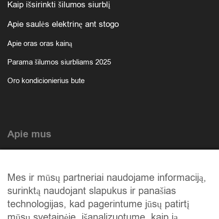
Kaip išsirinkti šilumos siurblį
Apie saulės elektrinę ant stogo
Apie oras oras kainą
Parama šilumos siurbliams 2025
Oro kondicionierius bute
Apie mus
Atlikti darbai
Mes ir mūsų partneriai naudojame informaciją,
Mūsų istorija
surinktą naudojant slapukus ir panašias
Privatumo politika
technologijas, kad pagerintume jūsų patirtį
mūsų svetainėje, išanalizuotume, kaip ją
Slapukų politika