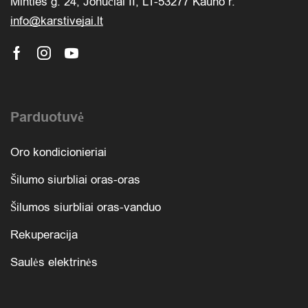
Minties g. 24, Jonučiai II, LT-53277 Kauno r.
info@karstivejai.lt
Parduotuvė
Oro kondicionieriai
Šilumo siurbliai oras-oras
Šilumos siurbliai oras-vanduo
Rekuperacija
Saulės elektrinės