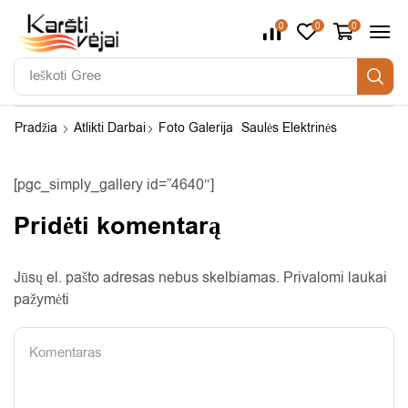
0
0
0
Ieškoti
Gree
Pradžia
Atlikti Darbai
Foto Galerija
Saulės Elektrinės
[pgc_simply_gallery id=”4640″]
Pridėti komentarą
Jūsų el. pašto adresas nebus skelbiamas. Privalomi laukai
pažymėti