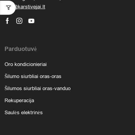
info@karstivejai.lt
Parduotuvė
Oro kondicionieriai
Šilumo siurbliai oras-oras
Šilumos siurbliai oras-vanduo
Rekuperacija
Saulės elektrinės