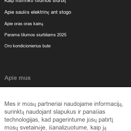
Kaip išsirinkti šilumos siurblį
Apie saulės elektrinę ant stogo
Apie oras oras kainą
Parama šilumos siurbliams 2025
Oro kondicionierius bute
Apie mus
Atlikti darbai
Mes ir mūsų partneriai naudojame informaciją,
Mūsų istorija
surinktą naudojant slapukus ir panašias
Privatumo politika
technologijas, kad pagerintume jūsų patirtį
mūsų svetainėje, išanalizuotume, kaip ją
Slapukų politika