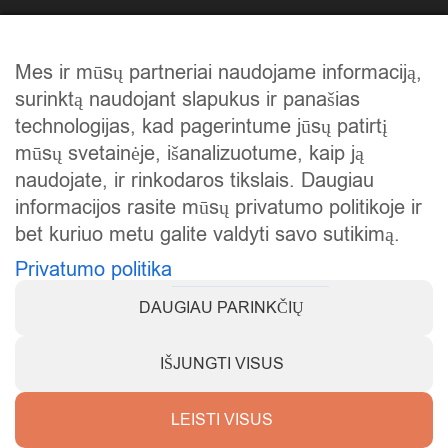
Atlikti darbai
Mes ir mūsų partneriai naudojame informaciją,
Mūsų istorija
surinktą naudojant slapukus ir panašias
Privatumo politika
technologijas, kad pagerintume jūsų patirtį
mūsų svetainėje, išanalizuotume, kaip ją
Slapukų politika
naudojate, ir rinkodaros tikslais. Daugiau
Atsiskaitymas
informacijos rasite mūsų privatumo politikoje ir
bet kuriuo metu galite valdyti savo sutikimą.
Prekių grąžinimas
Privatumo politika
DAUGIAU PARINKČIŲ
IŠJUNGTI VISUS
Visos teisės saugomos © 2025
KarstiVejai.lt
.
LEISTI VISUS