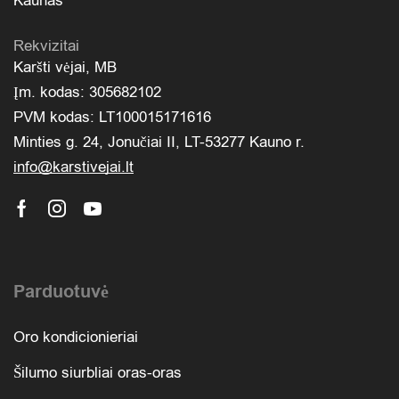
Kaunas
Rekvizitai
Karšti vėjai, MB
Įm. kodas: 305682102
PVM kodas: LT100015171616
Minties g. 24, Jonučiai II, LT-53277 Kauno r.
info@karstivejai.lt
Parduotuvė
Oro kondicionieriai
Šilumo siurbliai oras-oras