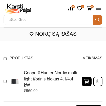
0
1
0
Ieškoti
Gree
NORŲ SĄRAŠAS
PRODUKTAS
VEIKSMAS
Cooper&Hunter Nordic multi
light išorinis blokas 4.1/4.4
kW
€
960.00